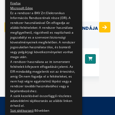
Firefox
Microsoft Edge
Ez a rendszer a BKV Zrt Elektronikus
Információs Rendszerének része (EIR). A
rendszer használatával Ön elfogadja az
A ZAPUMAI VARÁZSLÓ LEGENDÁJA
A
alábbi feltételeket: A rendszer használata
megfigyelhető, rögzithető es naplózható a
jogszabályi es a szervezet biztonsági
követelményeinek megfelelően. A rendszer
jogosulatlan használata tilos, és büntető
vagy polgárjogi következményeket vonhat
2390 Ft
maga után.
Ár:
Ár
A rendszer használata az itt ismertetett
feltételek kifejezett elfogadását jelenti. Az
EIR mindaddig megjeleníti ezt az értesitést,
amig Ön nem fogadja el a feltételeket, es
nem hajt végre egyértelmű lépést vagy a
rendszer további használatához vagy a
bejelentkezéshez.
A sütik kezelésével összefüggő részletes
adatvédelmi tájékoztatás az alábbi linken
érhető el.
Süti tájékoztató
Bővebben
© Copyright 2026 BKV Zrt.