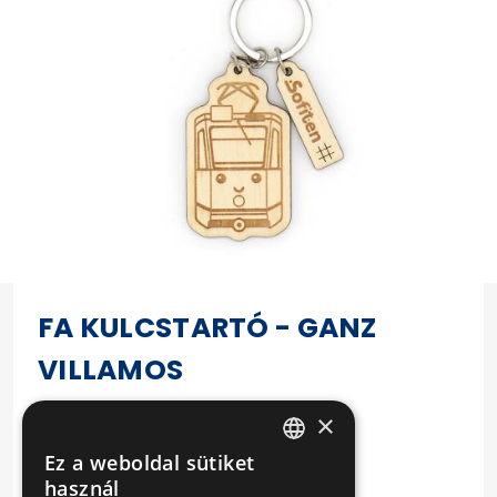
FA KULCSTARTÓ - GANZ
VILLAMOS
Termékadatok:
×
Anyaga: fa, fém
Ez a weboldal sütiket
HUNGARIAN
használ