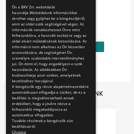
Gravírozott, hátoldalán BKV Zrt. logóval
ENGLISH
Ön a BKV Zrt. weboldalát
használja.Weboldalunk információkat
Mérete: kb. 32 x 55 x 3 mm
tárolhat vagy gyűjthet be a böngészőjéről,
amit az oldal sütik segítségével végez. Az
Ár:
információk vonatkozhatnak Önre mint
1690 Ft
felhasználóra, a használt eszközre vagy az
oldal elvárt működésének biztosítására. Az
Kosárba
információ nem alkalmas az Ön közvetlen
azonosítására, de segítségével Ön
személyre szabottabb internetélményhez
jut. Ön dönti el, hogy engedélyezi-e sütik
használatát. Az alábbiakban Ön
kiválaszthatja azon sütiket, amelyeknek
kezeléséhez hozzájárul.
A böngészők egy része alapértelmezettként
TOVÁBBI AJÁNLATAINK
automatikusan elfogadja a sütiket, de ez a
beállítás is megváltoztatható annak
érdekében, hogy a jövőre nézve a
felhasználó megakadályozza az
automatikus elfogadást.
További részletek a böngészők süti
beállításairól:
Chrome