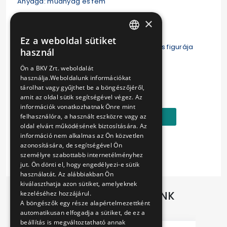
Anyaga: műanyag és fém
×
Ez a weboldal sütiket
HUNGARIAN
Az ikonikus Ikarus 280T típus rajzolt, kedves figurája
használ
ENGLISH
oldalnézetből.
Ön a BKV Zrt. weboldalát
használja.Weboldalunk információkat
Ár:
tárolhat vagy gyűjthet be a böngészőjéről,
990 Ft
amit az oldal sütik segítségével végez. Az
információk vonatkozhatnak Önre mint
Kosárba
felhasználóra, a használt eszközre vagy az
oldal elvárt működésének biztosítására. Az
információ nem alkalmas az Ön közvetlen
azonosítására, de segítségével Ön
személyre szabottabb internetélményhez
jut. Ön dönti el, hogy engedélyezi-e sütik
használatát. Az alábbiakban Ön
kiválaszthatja azon sütiket, amelyeknek
TOVÁBBI AJÁNLATAINK
kezeléséhez hozzájárul.
A böngészők egy része alapértelmezettként
automatikusan elfogadja a sütiket, de ez a
beállítás is megváltoztatható annak