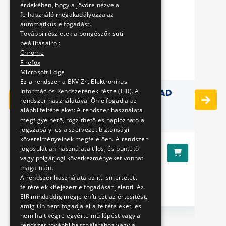
érdekében, hogy a jövőre nézve a
felhasználó megakadályozza az
automatikus elfogadást.
További részletek a böngészők süti
beállításairól:
Chrome
Firefox
Microsoft Edge
Ez a rendszer a BKV Zrt Elektronikus
Információs Rendszerének része (EIR). A
GEDI
BKV JÁRMŰVES EGÉRPAD
rendszer használatával Ön elfogadja az
EK
alábbi feltételeket: A rendszer használata
megfigyelhető, rögzithető es naplózható a
jogszabályi es a szervezet biztonsági
követelményeinek megfelelően. A rendszer
2290 Ft
jogosulatlan használata tilos, és büntető
Ár:
Ár
vagy polgárjogi következményeket vonhat
maga után.
A rendszer használata az itt ismertetett
feltételek kifejezett elfogadását jelenti. Az
EIR mindaddig megjeleníti ezt az értesitést,
amig Ön nem fogadja el a feltételeket, es
nem hajt végre egyértelmű lépést vagy a
rendszer további használatához vagy a