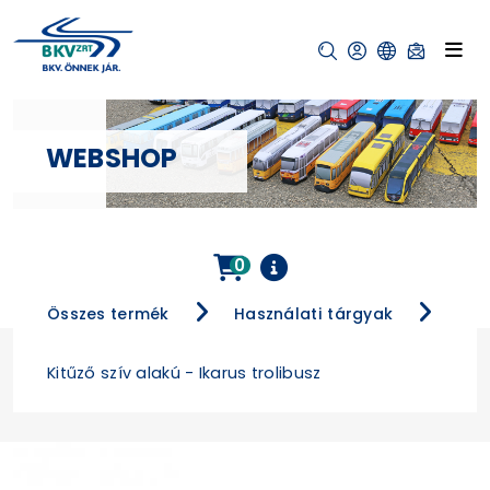
WEBSHOP
0
Összes termék
Használati tárgyak
Kitűző szív alakú - Ikarus trolibusz