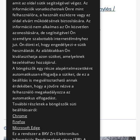
amit az oldal sütik segítségével végez. Az
Nyitvatartás / Viteldíjak, számla igénylés /
információk vonatkozhatnak Önre mint
felhasználóra, a használt eszközre vagy az
Megközelíthetőség
oldal elvárt működésének biztosítására. Az
információ nem alkalmas az Ön közvetlen
Budapest Card, Budapest Card Plus
azonosítására, de segítségével Ön
személyre szabottabb internetélményhez
Libegők Éjszakája
jut. Ön dönti el, hogy engedélyezi-e sütik
használatát. Az alábbiakban Ön
Utazási feltételek
kiválaszthatja azon sütiket, amelyeknek
kezeléséhez hozzájárul.
A Zugligeti Libegő története
A böngészők egy része alapértelmezettként
automatikusan elfogadja a sütiket, de ez a
Élményfotó
beállítás is megváltoztatható annak
érdekében, hogy a jövőre nézve a
Videó
felhasználó megakadályozza az
automatikus elfogadást.
További részletek a böngészők süti
beállításairól:
Chrome
Firefox
Galériák
Microsoft Edge
Ez a rendszer a BKV Zrt Elektronikus
Információs Rendszerének része (EIR). A