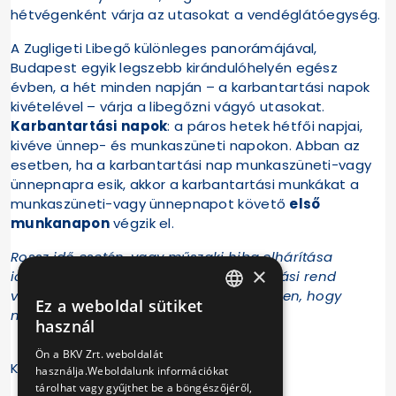
hétvégenként várja az utasokat a vendéglátóegység.
A Zugligeti Libegő különleges panorámájával,
Budapest egyik legszebb kirándulóhelyén egész
évben, a hét minden napján – a karbantartási napok
kivételével – várja a libegőzni vágyó utasokat.
Karbantartási napok
: a páros hetek hétfői napjai,
kivéve ünnep- és munkaszüneti napokon. Abban az
esetben, ha a karbantartási nap munkaszüneti-vagy
ünnepnapra esik, akkor a karbantartási munkákat a
munkaszüneti-vagy ünnepnapot követő
első
munkanapon
végzik el.
Rossz idő esetén, vagy műszaki hiba elhárítása
×
idejére, az előre meghirdetett nyitvatartási rend
változhat, ezért kérjük, érdeklődjön időben, hogy
Ez a weboldal sütiket
HUNGARIAN
működik-e a szállítópálya!
használ
ENGLISH
Ön a BKV Zrt. weboldalát
Kövessenek minket a
Facebookon
is!
használja.Weboldalunk információkat
tárolhat vagy gyűjthet be a böngészőjéről,