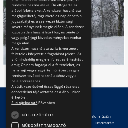
rendszer használatával Ön elfogadja az
alábbi feltételeket: A rendszer használata
megfigyelhető, rögzithető es naplózható a
jogszabályi es a szervezet biztonsági
követelményeinek megfelelően. A rendszer
jogosulatlan használata tilos, és büntető
vagy polgárjogi következményeket vonhat
maga után.
A rendszer használata az itt ismertetett
feltételek kifejezett elfogadását jelenti. Az
EIR mindaddig megjeleníti ezt az értesitést,
amig Ön nem fogadja el a feltételeket, es
nem hajt végre egyértelmű lépést vagy a
rendszer további használatához vagy a
bejelentkezéshez.
A sütik kezelésével összefüggő részletes
adatvédelmi tájékoztatás az alábbi linken
érhető el.
Süti tájékoztató
Bővebben
© Copyright 2026 BKV Zrt.
KÖTELEZŐ SÜTIK
Impresszum
Jogi nyilatkozat
Technikai információk
Adatvédelmi politika és tájékoztatások
ÁSZF
Oldaltérkép
MŰKÖDÉST TÁMOGATÓ