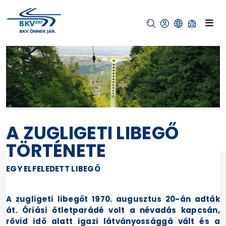
A ZUGLIGETI LIBEGŐ
TÖRTÉNETE
EGY ELFELEDETT LIBEGŐ
A zugligeti libegőt 1970. augusztus 20-án adták
át. Óriási ötletparádé volt a névadás kapcsán,
rövid idő alatt igazi látványossággá vált és a