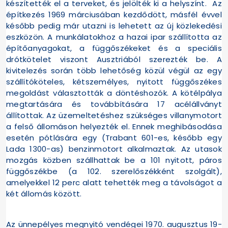
készítették el a terveket, és jelölték ki a helyszínt. Az
építkezés 1969 márciusában kezdődött, másfél évvel
később pedig már utazni is lehetett az új közlekedési
eszközön. A munkálatokhoz a hazai ipar szállította az
építőanyagokat, a függőszékeket és a speciális
drótkötelet viszont Ausztriából szerezték be. A
kivitelezés során több lehetőség közül végül az egy
szállítóköteles, kétszemélyes, nyitott függőszékes
megoldást választották a döntéshozók. A kötélpálya
megtartására és továbbítására 17 acélállványt
állítottak. Az üzemeltetéshez szükséges villanymotort
a felső állomáson helyezték el. Ennek meghibásodása
esetén pótlására egy (Trabant 601-es, később egy
Lada 1300-as) benzinmotort alkalmaztak. Az utasok
mozgás közben szállhattak be a 101 nyitott, páros
függőszékbe (a 102. szerelőszékként szolgált),
amelyekkel 12 perc alatt tehették meg a távolságot a
két állomás között.
Az ünnepélyes megnyitó vendégei 1970. augusztus 19-