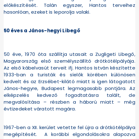
előkészítését. Talán egyszer, Hantos terveihez
hasonlóan, ezeket is leporolja valaki.
50 éves a János-hegyi Libegő
50 éve, 1970 óta szállítja utasait a Zugligeti Libegő,
Magyarország első személyszállító drótkötélpályája.
Az első kábelvasút terveit ifj. Hantos István készítette
1933-ban a turisták és síelők körében különösen
kedvelt és az Erzsébet-kilátó miatt is igen látogatott
János-hegyre, Budapest legmagasabb pontjára. Az
elképzelés kedvező fogadtatásra talált, de
megvalósítása – részben a háború miatt – még
évtizedeket váratott magára.
1967-ben a XII. kerület vetette fel újra a drótkötélpálya
megépítését. A korábbi elgondolásokra alapozva