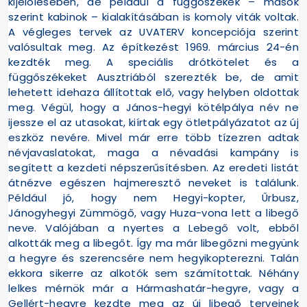
kijelölésében, de például a függőszékek – mások
szerint kabinok – kialakításában is komoly viták voltak.
A végleges tervek az UVATERV koncepciója szerint
valósultak meg. Az építkezést 1969. március 24-én
kezdték meg. A speciális drótkötelet és a
függőszékeket Ausztriából szerezték be, de amit
lehetett idehaza állítottak elő, vagy helyben oldottak
meg. Végül, hogy a János-hegyi kötélpálya név ne
ijessze el az utasokat, kiírtak egy ötletpályázatot az új
eszköz nevére. Mivel már erre több tízezren adtak
névjavaslatokat, maga a névadási kampány is
segített a kezdeti népszerűsítésben. Az eredeti listát
átnézve egészen hajmeresztő neveket is találunk.
Például jó, hogy nem Hegyi-kopter, Űrbusz,
Jánogyhegyi Zümmögő, vagy Huza-vona lett a libegő
neve. Valójában a nyertes a Lebegő volt, ebből
alkották meg a libegőt. Így ma már libegőzni megyünk
a hegyre és szerencsére nem hegyikopterezni. Talán
ekkora sikerre az alkotók sem számítottak. Néhány
lelkes mérnök már a Hármashatár-hegyre, vagy a
Gellért-hegyre kezdte meg az új libegő terveinek