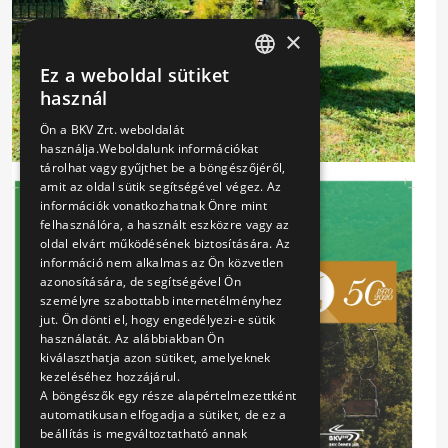
×
Ez a weboldal sütiket
HUNGARIAN
használ
ENGLISH
Ön a BKV Zrt. weboldalát
használja.Weboldalunk információkat
tárolhat vagy gyűjthet be a böngészőjéről,
amit az oldal sütik segítségével végez. Az
információk vonatkozhatnak Önre mint
felhasználóra, a használt eszközre vagy az
oldal elvárt működésének biztosítására. Az
információ nem alkalmas az Ön közvetlen
azonosítására, de segítségével Ön
személyre szabottabb internetélményhez
jut. Ön dönti el, hogy engedélyezi-e sütik
használatát. Az alábbiakban Ön
kiválaszthatja azon sütiket, amelyeknek
kezeléséhez hozzájárul.
A böngészők egy része alapértelmezettként
automatikusan elfogadja a sütiket, de ez a
beállítás is megváltoztatható annak