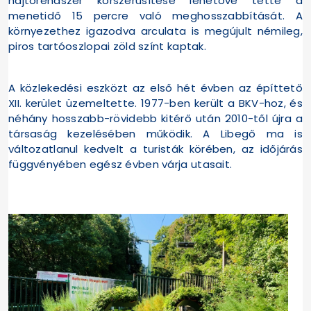
hajtórendszer korszerűsítése lehetővé tette a
menetidő 15 percre való meghosszabbítását. A
környezethez igazodva arculata is megújult némileg,
piros tartóoszlopai zöld színt kaptak.
A közlekedési eszközt az első hét évben az építtető
XII. kerület üzemeltette. 1977-ben került a BKV-hoz, és
néhány hosszabb-rövidebb kitérő után 2010-től újra a
társaság kezelésében működik. A Libegő ma is
változatlanul kedvelt a turisták körében, az időjárás
függvényében egész évben várja utasait.