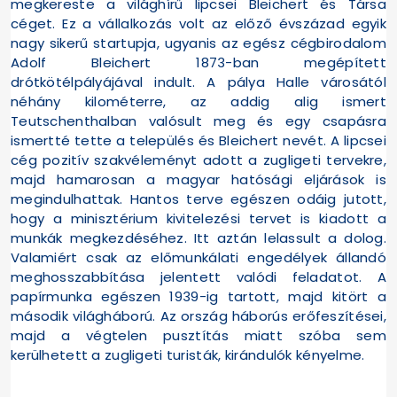
megkereste a világhírű lipcsei Bleichert és Társa
céget. Ez a vállalkozás volt az előző évszázad egyik
nagy sikerű startupja, ugyanis az egész cégbirodalom
Adolf Bleichert 1873-ban megépített
drótkötélpályájával indult. A pálya Halle városától
néhány kilométerre, az addig alig ismert
Teutschenthalban valósult meg és egy csapásra
ismertté tette a település és Bleichert nevét. A lipcsei
cég pozitív szakvéleményt adott a zugligeti tervekre,
majd hamarosan a magyar hatósági eljárások is
megindulhattak. Hantos terve egészen odáig jutott,
hogy a minisztérium kivitelezési tervet is kiadott a
munkák megkezdéséhez. Itt aztán lelassult a dolog.
Valamiért csak az előmunkálati engedélyek állandó
meghosszabbítása jelentett valódi feladatot. A
papírmunka egészen 1939-ig tartott, majd kitört a
második világháború. Az ország háborús erőfeszítései,
majd a végtelen pusztítás miatt szóba sem
kerülhetett a zugligeti turisták, kirándulók kényelme.