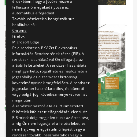
érdekében, hogy a jövőre nézve a
felhasználó megakadályozza az
automatikus elfogadást.
További részletek a böngészők süti
beállításairól:
Chrome
Firefox
Microsoft Edge
Ez a rendszer a BKV Zrt Elektronikus
Információs Rendszerének része (EIR). A
rendszer használatával Ön elfogadja az
alábbi feltételeket: A rendszer használata
megfigyelhető, rögzithető es naplózható a
jogszabályi es a szervezet biztonsági
követelményeinek megfelelően. A rendszer
jogosulatlan használata tilos, és büntető
vagy polgárjogi következményeket vonhat
maga után.
A rendszer használata az itt ismertetett
feltételek kifejezett elfogadását jelenti. Az
EIR mindaddig megjeleníti ezt az értesitést,
amig Ön nem fogadja el a feltételeket, es
nem hajt végre egyértelmű lépést vagy a
rendszer további használatához vagy a