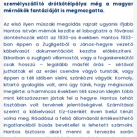
személyszállító drótkötélpálya még a magyar
mérnökök fantáziáját is megmozgatta.
Az első ilyen műszaki megoldás rajzait ugyanis ifjabb
Hantos István mérnök kezdte el lobogtatni a fővárosi
döntéshozók előtt az 1930-as években. Hantos 1933-
ban éppen a Zugligetből a János-hegyre vezető
kábelvasút dokumentációit kezdte előkészíteni.
Ekkoriban a zugligeti villamostól, vagy a fogaskerekűtől
csak hosszú – legalább másfél órás – sétával
juthattak el az erdei csendre vágyó turisták, vagy
éppen a téli időben síelni, szánkózni vágyók. Komoly,
kitartó gyaloglás volt, ami úgy tűnik, hogy mégiscsak
megérte: a harmincas években téli szezon idején több
mint kétszázezren jártak fel a hegyre. Hantos tehát
tisztában volt tervének jelentőségével. Számításai
szerint a kábelvasút tíz-tizenkét éven belül térült
volna meg. Ráadásul a felső állomásnál értékesíthető
ingatlanokból búsás bevétellel is lehetett számolni.
Hantos biztosra akart menni: a tervezés során