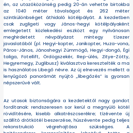
én, az utazóközönség pedig 20-án vehette birtokba
az 1040 méter távolságot és 262 méter
szintkülönbséget áthidaló kötélpályát. A kezdetben
csak zugligeti vagy János-hegyi kötélpályaként
emlegetett közlekedési eszközt egy nyilvánosan
meghirdetett névpályázat mintegy tízezer
javaslatából (pl. Hegyi-kopter, Janikopter, Huza-vona,
Páros-János, Jánoshegyi Zümmögő, Hegyi-dongó, Égi
taliga, Fotellift, Ördögszekér, Rep-ülés, Zitye-Zötty,
Hegyremegy, Zuglibusz) kiválasztva keresztelték a ma
is használatos Libegő névre. Az új elnevezés mellett a
lenyűgöző panorámát nyújtó „libegőzés” is gyorsan
népszerűvé vált.
Az utasok biztonságára a kezdetektől nagy gondot
fordítanak: rendszeresen sor kerül a megnyúló kötél
rövidítésére, kisebb alkatrészcserékre; tízévente új
szállító drótkötél beszerzése, húszévente pedig teljes
rekonstrukció végrehajtása szükséges. A