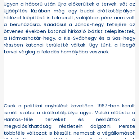
Ugyan a háború után újra előkerültek a tervek, sőt az
újjáépítés lázában még egy budai drótkötélpálya-
hálózat kiépítésé is felmerült, valójában pénz nem volt
a beruházásra. Ráadásul a János-hegy tetejére az
ötvenes években katonai hírközlő bázist telepítettek,
a Hármashatár-hegy, a Kis-Svábhegy és a Sas-hegy
részben katonai területté váltak. Úgy tűnt, a libegő
tervei végleg a feledés homályába vesznek.
Csak a politikai enyhülést követően, 1967-ben került
ismét szóba a drótkötélpálya ügye. Valaki előásta a
Hantos-féle terveket és nekiláttak a
megvalósíthatóság részletein dolgozni. Persze
többféle változat is készült, nemcsak a végállomások