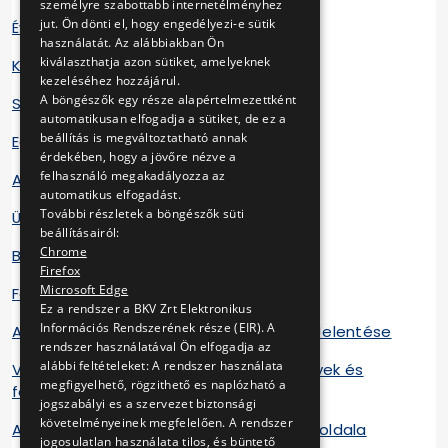
személyre szabottabb internetélményhez
jut. Ön dönti el, hogy engedélyezi-e sütik
Éves beszámolók
használatát. Az alábbiakban Ön
kiválaszthatja azon sütiket, amelyeknek
Közzétételi Szabályzat 2017
kezeléséhez hozzájárul.
A böngészők egy része alapértelmezettként
Szerződéstári szerződések
automatikusan elfogadja a sütiket, de ez a
beállítás is megváltoztatható annak
Egyéb szerződések
érdekében, hogy a jövőre nézve a
felhasználó megakadályozza az
Adatigénylések
automatikus elfogadást.
További részletek a böngészők süti
Üzleti titok szabályzat
beállításairól:
Chrome
Beszerzési Bizottság
Firefox
Microsoft Edge
Felügyelőbizottság
Ez a rendszer a BKV Zrt Elektronikus
Információs Rendszerének része (EIR). A
A Társaság 2022. évi Fenntarthatósági Jelentése
rendszer használatával Ön elfogadja az
alábbi feltételeket: A rendszer használata
Villamos Infrastruktúra tervezési irányelvek és
megfigyelhető, rögzithető es naplózható a
fenntartási adatok
jogszabályi es a szervezet biztonsági
követelményeinek megfelelően. A rendszer
A Fővárosi Önkormányzat közzétételi főoldala
jogosulatlan használata tilos, és büntető