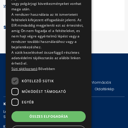
vagy polgárjogi következményeket vonhat
www.kozadattar.hu
maga után.
A rendszer használata az itt ismertetett
feltételek kifejezett elfogadását jelenti. Az
EIR mindaddig megjeleníti ezt az értesitést,
Státusz: feltöltés alatt
amig Ön nem fogadja el a feltételeket, es
nem hajt végre egyértelmű lépést vagy a
rendszer további használatához vagy a
bejelentkezéshez.
A sütik kezelésével összefüggő részletes
adatvédelmi tájékoztatás az alábbi linken
érhető el.
Süti tájékoztató
Bővebben
© Copyright 2026 BKV Zrt.
KÖTELEZŐ SÜTIK
Impresszum
Jogi nyilatkozat
Technikai információk
Adatvédelmi politika és tájékoztatások
ÁSZF
Oldaltérkép
MŰKÖDÉST TÁMOGATÓ
EGYÉB
KAPCSOLAT
Levelezési cím: 1980 Budapest, Pf. 11.
ÖSSZES ELFOGADÁSA
Székhely: 1980 Budapest, Akácfa u. 15.
Központi telefonszám: + 36 1 461-65-00