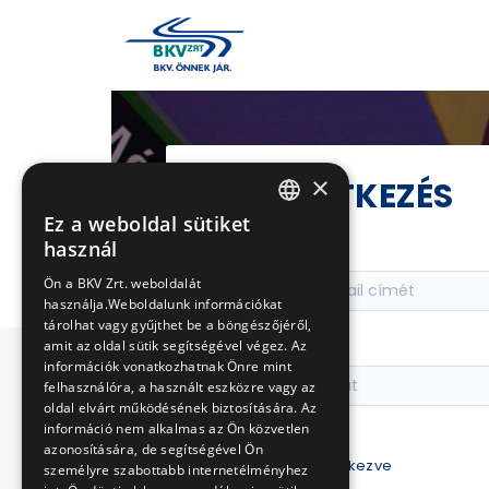
×
BEJELENTKEZÉS
Ez a weboldal sütiket
HUNGARIAN
használ
E-mail cím
ENGLISH
Ön a BKV Zrt. weboldalát
használja.Weboldalunk információkat
tárolhat vagy gyűjthet be a böngészőjéről,
Jelszó
amit az oldal sütik segítségével végez. Az
információk vonatkozhatnak Önre mint
felhasználóra, a használt eszközre vagy az
oldal elvárt működésének biztosítására. Az
információ nem alkalmas az Ön közvetlen
azonosítására, de segítségével Ön
Maradjak bejelentkezve
személyre szabottabb internetélményhez