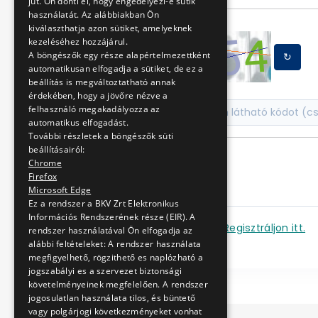
jut. Ön dönti el, hogy engedélyezi-e sütik
használatát. Az alábbiakban Ön
kiválaszthatja azon sütiket, amelyeknek
kezeléséhez hozzájárul.
A böngészők egy része alapértelmezettként
↻
automatikusan elfogadja a sütiket, de ez a
beállítás is megváltoztatható annak
érdekében, hogy a jövőre nézve a
felhasználó megakadályozza az
automatikus elfogadást.
További részletek a böngészők süti
beállításairól:
Chrome
Firefox
Microsoft Edge
Ez a rendszer a BKV Zrt Elektronikus
Információs Rendszerének része (EIR). A
Nincs még fiókja?
Regisztráljon itt.
rendszer használatával Ön elfogadja az
alábbi feltételeket: A rendszer használata
megfigyelhető, rögzithető es naplózható a
jogszabályi es a szervezet biztonsági
követelményeinek megfelelően. A rendszer
jogosulatlan használata tilos, és büntető
vagy polgárjogi következményeket vonhat