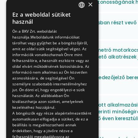
Sínek hosszirányú folytonosságának h
×
Ez a weboldal sütiket
HUNGARIAN
használ
6 db a közszolgáltatásban részt vevő h
ENGLISH
engedélyeztetése
Ön a BKV Zrt. weboldalát
használja.Weboldalunk információkat
tárolhat vagy gyűjthet be a böngészőjéről,
amit az oldal sütik segítségével végez. Az
ALSTOM gyártmányú metró motorkocsik
információk vonatkozhatnak Önre mint
berendezéseit működtető alkatrészek 
felhasználóra, a használt eszközre vagy az
oldal elvárt működésének biztosítására. Az
információ nem alkalmas az Ön közvetlen
Maumik gyártmányú fedezőjelző bere
azonosítására, de segítségével Ön
javítása
személyre szabottabb internetélményhez
jut. Ön dönti el, hogy engedélyezi-e sütik
használatát. Az alábbiakban Ön
kiválaszthatja azon sütiket, amelyeknek
A BKV Zrt. meghatározott alkalmazási 
kezeléséhez hozzájárul.
9001:2015 szabvány szerinti minőségir
A böngészők egy része alapértelmezettként
auditja, valamint kettő éven keresztüli
automatikusan elfogadja a sütiket, de ez a
beállítás is megváltoztatható annak
érdekében, hogy a jövőre nézve a
felhasználó megakadályozza az