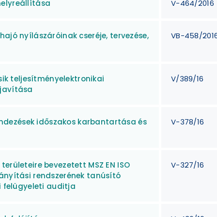
elyreállítása
V-464/2016
ajó nyílászáróinak cseréje, tervezése,
VB-458/201
 teljesítményelektronikai
V/389/16
javítása
ndezések időszakos karbantartása és
V-378/16
területeire bevezetett MSZ EN ISO
V-327/16
ányítási rendszerének tanúsító
 felügyeleti auditja