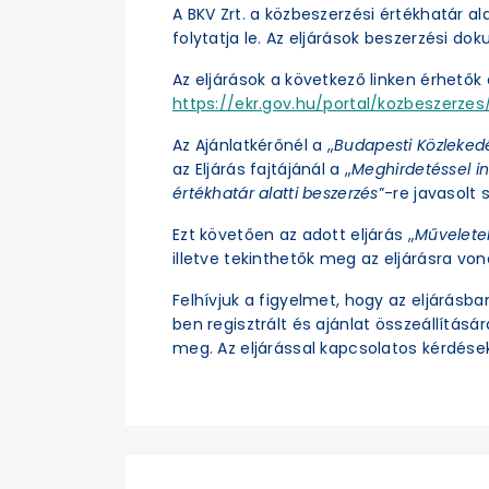
A BKV Zrt. a közbeszerzési értékhatár a
folytatja le. Az eljárások beszerzési d
Az eljárások a következő linken érhetők e
https://ekr.gov.hu/portal/kozbeszerzes/
Az Ajánlatkérőnél a „
Budapesti Közleked
az Eljárás fajtájánál a „
Meghirdetéssel in
értékhatár alatti beszerzés
”-re javasolt s
Ezt követően az adott eljárás „
Művelete
illetve tekinthetők meg az eljárásra vo
Felhívjuk a figyelmet, hogy az eljárásb
ben regisztrált és ajánlat összeállításá
meg. Az eljárással kapcsolatos kérdések