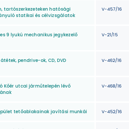
, tartószerkezeteken hatósági
V-457/16
nyuló statikai és célvizsgálatok
es 9 lyukú mechanikus jegykezelő
V-21/15
átétek, pendrive-ok, CD, DVD
V-462/16
ró Kőér utcai járműtelepén lévő
V-468/16
lának
épület tetőablakainak javítási munkái
V-452/16