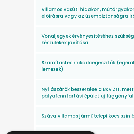
Villamos vasúti hidakon, műtárgyakon
előírásra vagy az üzembiztonságra irá
Vonaljegyek érvényesítéséhez szükség
készülékek javítása
Számítástechnikai kiegészítők (egéral
lemezek)
Nyílászárók beszerzése a BKV Zrt. met
pályafenntartási épület új függönyfa
Száva villamos járműtelepi kocsiszín 