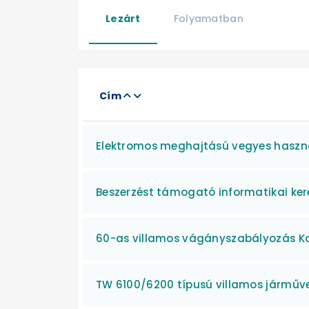
Lezárt
Folyamatban
Cím
Elektromos meghajtású vegyes haszná
Beszerzést támogató informatikai ke
60-as villamos vágányszabályozás Ka
TW 6100/6200 típusú villamos járműve