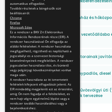
Combino villamosok fékberendezéseine
automatikus elfogadást.
További részletek a böngészők süti
beállításairól:
Baross kocsiszín kazánház és hőközpo
Chrome
Firefox
Microsoft Edge
Ez a rendszer a BKV Zrt Elektronikus
MFAV utastérbe illetve, vezetőállásba
Információs Rendszerének része (EIR). A
szállítása
rendszer használatával Ön elfogadja az
alábbi feltételeket: A rendszer használata
megfigyelhető, rögzithető es naplózható a
jogszabályi es a szervezet biztonsági
MFAV járművek kontaktorainak javítá
követelményeinek megfelelően. A rendszer
jogosulatlan használata tilos, és büntető
vagy polgárjogi következményeket vonhat
4 db használt, alacsonypadlós, diese
maga után.
A rendszer használata az itt ismertetett
feltételek kifejezett elfogadását jelenti. Az
EIR mindaddig megjeleníti ezt az értesitést,
61-es villamos vonal, Hűvösvölgyi úti 
amig Ön nem fogadja el a feltételeket, es
felépítményváltásának tervezése
nem hajt végre egyértelmű lépést vagy a
rendszer további használatához vagy a
bejelentkezéshez.