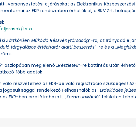
latti, versenyeztetési eljárásokat az Elektronikus Közbeszerzé
okumentumai az EKR rendszerben érhetők el, a BKV Zrt. holnapjá
l:
eljarasok/lista
ési Zártkörűen Működő Részvénytársaság
”-ra, az Irányadó eljá
duló tárgyalásos értékhatár alatti beszerzés
”-re és a „
Meghirde
zűrni.
k
” oszlopában megjelenő „
Részletek
”-re kattintás után érhető 
natkozó főbb adatok.
an való részvételhez az EKR-be való regisztráció szükséges! A
ra jogosultsággal rendelkező Felhasználók az „
Érdeklődés jelzé
 az EKR-ben erre létrehozott „
Kommunikáció
” felületen tehető