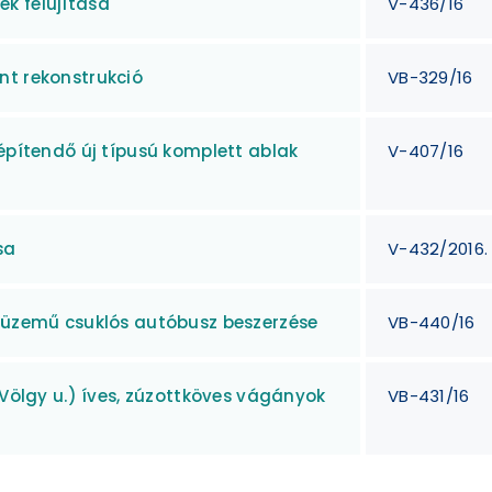
k felújítása
V-436/16
nt rekonstrukció
VB-329/16
 építendő új típusú komplett ablak
V-407/16
sa
V-432/2016.
l üzemű csuklós autóbusz beszerzése
VB-440/16
(Völgy u.) íves, zúzottköves vágányok
VB-431/16