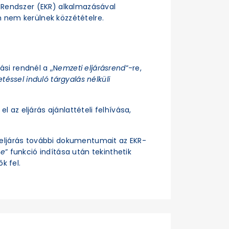
si Rendszer (EKR) alkalmazásával
n nem kerülnek közzétételre.
rási rendnél a „N
emzeti eljárásrend
”-re,
téssel induló tárgyalás nélküli
el az eljárás ajánlattételi felhívása,
z eljárás további dokumentumait az EKR-
se
” funkció indítása után tekinthetik
k fel.