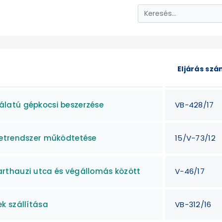
Eljárás sz
latú gépkocsi beszerzése
VB-428/17
retrendszer működtetése
15/V-73/12
rthauzi utca és végállomás között
V-46/17
k szállítása
VB-312/16