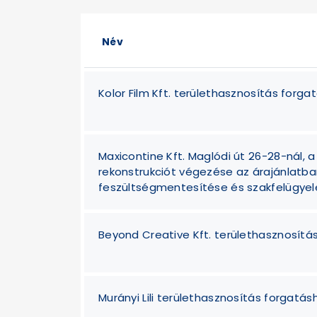
Név
Kolor Film Kft. területhasznosítás forga
Maxicontine Kft. Maglódi út 26-28-nál, 
rekonstrukciót végezése az árajánlatb
feszültségmentesítése és szakfelügyel
Beyond Creative Kft. területhasznosítá
Murányi Lili területhasznosítás forgatás