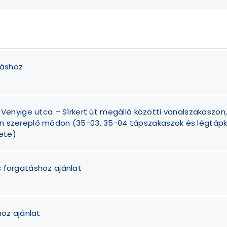
táshoz
a Venyige utca – Sírkert út megálló közötti vonalszakaszon
an szereplő módon (35-03, 35-04 tápszakaszok és légtáp
ete)
s forgatáshoz ajánlat
hoz ajánlat