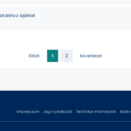
atáshoz ajánlat
Előző
1
2
Következő
Impresszum
Jogi nyilatkozat
Technikai információk
Adatv