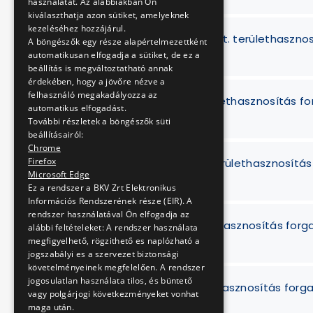
használatát. Az alábbiakban Ön
kiválaszthatja azon sütiket, amelyeknek
kezeléséhez hozzájárul.
Vígszínház Nonprofit Kft. területhaszno
A böngészők egy része alapértelmezettként
automatikusan elfogadja a sütiket, de ez a
beállítás is megváltoztatható annak
érdekében, hogy a jövőre nézve a
felhasználó megakadályozza az
Kelly Squared Kft. területhasznosítás f
automatikus elfogadást.
További részletek a böngészők süti
beállításairól:
Chrome
Firefox
Hello Production Kft. területhasznosítá
Microsoft Edge
Ez a rendszer a BKV Zrt Elektronikus
Információs Rendszerének része (EIR). A
rendszer használatával Ön elfogadja az
Baranyi Szonja. területhasznosítás forg
alábbi feltételeket: A rendszer használata
megfigyelhető, rögzithető es naplózható a
jogszabályi es a szervezet biztonsági
követelményeinek megfelelően. A rendszer
jogosulatlan használata tilos, és büntető
Balázsi György területhasznosítás forg
vagy polgárjogi következményeket vonhat
maga után.