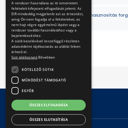
A rendszer használata az itt ismertetett
feltételek kifejezett elfogadását jelenti. Az
EIR mindaddig megjeleníti ezt az értesitést,
SHOOTEASY Kft. területhasznosítás forg
amig Ön nem fogadja el a feltételeket, es
nem hajt végre egyértelmű lépést vagy a
rendszer további használatához vagy a
bejelentkezéshez.
A sütik kezelésével összefüggő részletes
adatvédelmi tájékoztatás az alábbi linken
érhető el.
Süti tájékoztató
Bővebben
KÖTELEZŐ SÜTIK
MŰKÖDÉST TÁMOGATÓ
EGYÉB
ÖSSZES ELFOGADÁSA
© Copyright 2026 BKV Zrt.
ÖSSZES ELUTASÍTÁSA
KAPCSOLAT