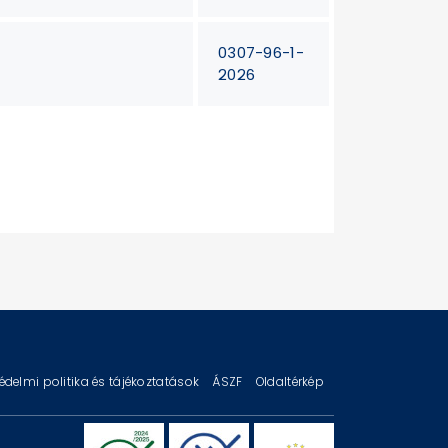
0307-96-1-
2026
édelmi politika és tájékoztatások
ÁSZF
Oldaltérkép