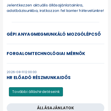
Jelentkezzen aktuális állásajánlatainkra,
adatbázisunkba, iratkozzon fel karrier hírlevelünkre!
GÉPI ANYAGMEGMUNKÁLÓ MOZGÓLÉPCSŐ
FORGALOMTECHNOLÓGIAI MÉRNÖK
2026-08-11 12:00:00
HR ELŐADÓ RÉSZMUNKAIDŐS
További álláshirdetéseink
ÁLLÁSAJÁNLATOK