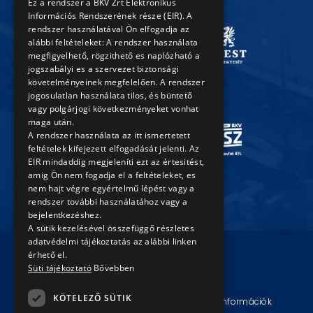
Ez a rendszer a BKV Zrt Elektronikus
Információs Rendszerének része (EIR). A
rendszer használatával Ön elfogadja az
alábbi feltételeket: A rendszer használata
megfigyelhető, rögzithető es naplózható a
jogszabályi es a szervezet biztonsági
követelményeinek megfelelően. A rendszer
jogosulatlan használata tilos, és büntető
vagy polgárjogi következményeket vonhat
maga után.
A rendszer használata az itt ismertetett
feltételek kifejezett elfogadását jelenti. Az
EIR mindaddig megjeleníti ezt az értesitést,
amig Ön nem fogadja el a feltételeket, es
nem hajt végre egyértelmű lépést vagy a
rendszer további használatához vagy a
bejelentkezéshez.
A sütik kezelésével összefüggő részletes
adatvédelmi tájékoztatás az alábbi linken
érhető el.
Süti tájékoztató
Bővebben
© Copyright 2026 BKV Zrt.
KÖTELEZŐ SÜTIK
Impresszum
Jogi nyilatkozat
Technikai információk