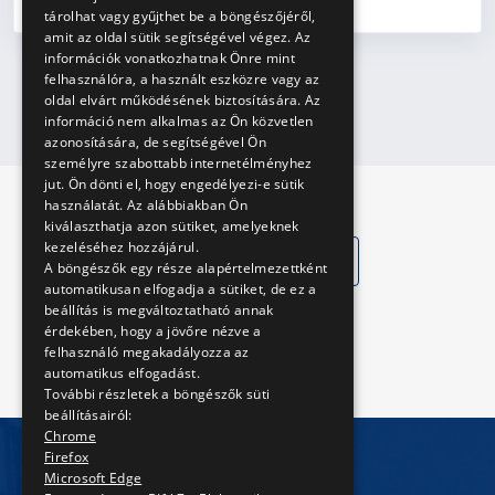
tárolhat vagy gyűjthet be a böngészőjéről,
amit az oldal sütik segítségével végez. Az
információk vonatkozhatnak Önre mint
felhasználóra, a használt eszközre vagy az
oldal elvárt működésének biztosítására. Az
információ nem alkalmas az Ön közvetlen
azonosítására, de segítségével Ön
személyre szabottabb internetélményhez
jut. Ön dönti el, hogy engedélyezi-e sütik
használatát. Az alábbiakban Ön
kiválaszthatja azon sütiket, amelyeknek
kezeléséhez hozzájárul.
Közérdekű adatok
A böngészők egy része alapértelmezettként
automatikusan elfogadja a sütiket, de ez a
Közadat kereső
beállítás is megváltoztatható annak
érdekében, hogy a jövőre nézve a
felhasználó megakadályozza az
automatikus elfogadást.
További részletek a böngészők süti
beállításairól:
Chrome
Firefox
Microsoft Edge