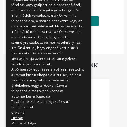
Ár:
tárolhat vagy gyűjthet be a böngészőjéről,
5990 Ft
amit az oldal sütik segítségével végez. Az
információk vonatkozhatnak Önre mint
Kosárba
felhasználóra, a használt eszközre vagy az
oldal elvárt működésének biztosítására. Az
információ nem alkalmas az Ön közvetlen
azonosítására, de segítségével Ön
személyre szabottabb internetélményhez
jut. Ön dönti el, hogy engedélyezi-e sütik
használatát. Az alábbiakban Ön
kiválaszthatja azon sütiket, amelyeknek
TOVÁBBI AJÁNLATAINK
kezeléséhez hozzájárul.
A böngészők egy része alapértelmezettként
automatikusan elfogadja a sütiket, de ez a
beállítás is megváltoztatható annak
érdekében, hogy a jövőre nézve a
felhasználó megakadályozza az
automatikus elfogadást.
További részletek a böngészők süti
beállításairól:
Chrome
Firefox
Microsoft Edge