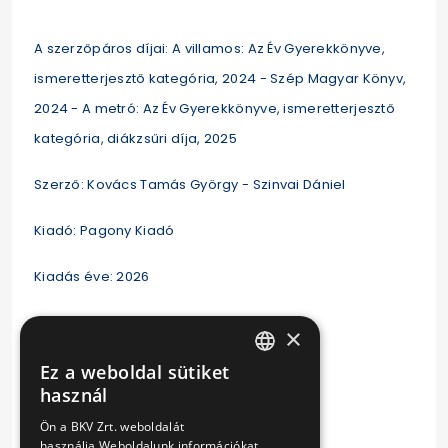
A szerzőpáros díjai: A villamos: Az Év Gyerekkönyve,
ismeretterjesztő kategória, 2024 - Szép Magyar Könyv,
2024 - A metró: Az Év Gyerekkönyve, ismeretter­jesz­tő
kategória, diákzsűri díja, 2025
Szerző: Kovács Tamás György - Szinvai Dániel
Kiadó: Pagony Kiadó
Kiadás éve: 2026
Oldalak száma: 32
×
Kötés:
Keménytáblás
Ez a weboldal sütiket
HUNGARIAN
használ
ENGLISH
Ön a BKV Zrt. weboldalát
használja.Weboldalunk információkat