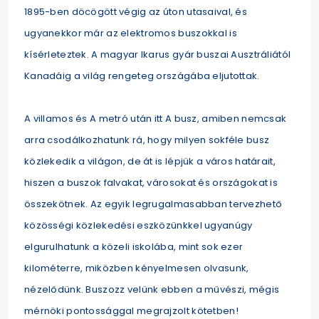
1895-ben döcögött végig az úton utasaival, és
ugyanekkor már az elektromos buszokkal is
kísérleteztek. A magyar Ikarus gyár buszai Ausztráliától
Kanadáig a világ rengeteg országába eljutottak.
A villamos és A metró után itt A busz, amiben nemcsak
arra csodálkozhatunk rá, hogy milyen sokféle busz
közlekedik a világon, de át is lép­jük a város határait,
hiszen a buszok falvakat, városokat és or­szágokat is
összekötnek. Az egyik legrugalmasabban tervezhető
közösségi közlekedési eszközünkkel ugyanúgy
elgurulhatunk a közeli iskolába, mint sok ezer
kilométerre, miközben kényelmesen olvasunk,
nézelődünk. Buszozz velünk ebben a művészi, mégis
mérnöki pontossággal megrajzolt kötetben!