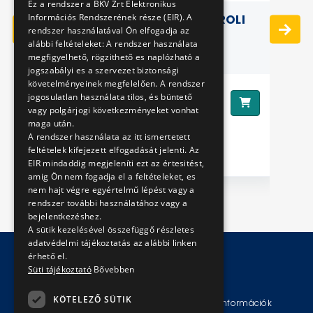
Ez a rendszer a BKV Zrt Elektronikus
Információs Rendszerének része (EIR). A
SZ
GYERMEK PÓLÓ KÉK - TROLI
rendszer használatával Ön elfogadja az
alábbi feltételeket: A rendszer használata
megfigyelhető, rögzithető es naplózható a
jogszabályi es a szervezet biztonsági
követelményeinek megfelelően. A rendszer
3990 Ft
jogosulatlan használata tilos, és büntető
Ár:
vagy polgárjogi következményeket vonhat
maga után.
39
A rendszer használata az itt ismertetett
Ár
feltételek kifejezett elfogadását jelenti. Az
EIR mindaddig megjeleníti ezt az értesitést,
amig Ön nem fogadja el a feltételeket, es
nem hajt végre egyértelmű lépést vagy a
rendszer további használatához vagy a
bejelentkezéshez.
A sütik kezelésével összefüggő részletes
adatvédelmi tájékoztatás az alábbi linken
érhető el.
Süti tájékoztató
Bővebben
© Copyright 2026 BKV Zrt.
KÖTELEZŐ SÜTIK
Impresszum
Jogi nyilatkozat
Technikai információk