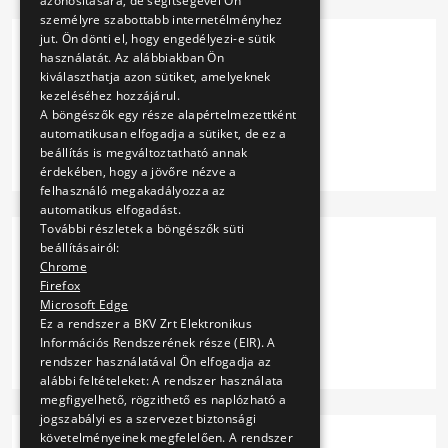
azonosítására, de segítségével Ön
személyre szabottabb internetélményhez
jut. Ön dönti el, hogy engedélyezi-e sütik
használatát. Az alábbiakban Ön
II.15. (ARCHÍVUM)
kiválaszthatja azon sütiket, amelyeknek
kezeléséhez hozzájárul.
A böngészők egy része alapértelmezettként
automatikusan elfogadja a sütiket, de ez a
Tovább
beállítás is megváltoztatható annak
érdekében, hogy a jövőre nézve a
felhasználó megakadályozza az
automatikus elfogadást.
További részletek a böngészők süti
beállításairól:
II.12. (ARCHÍVUM)
Chrome
Firefox
Microsoft Edge
Ez a rendszer a BKV Zrt Elektronikus
Tovább
Információs Rendszerének része (EIR). A
rendszer használatával Ön elfogadja az
alábbi feltételeket: A rendszer használata
megfigyelhető, rögzithető es naplózható a
jogszabályi es a szervezet biztonsági
követelményeinek megfelelően. A rendszer