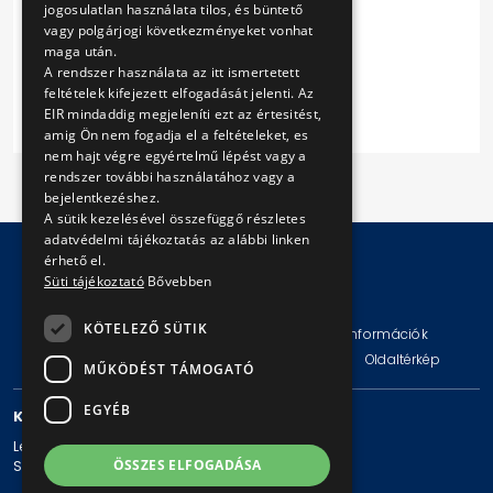
II.6. (ARCHÍVUM)
jogosulatlan használata tilos, és büntető
vagy polgárjogi következményeket vonhat
maga után.
A rendszer használata az itt ismertetett
feltételek kifejezett elfogadását jelenti. Az
Tovább
EIR mindaddig megjeleníti ezt az értesitést,
amig Ön nem fogadja el a feltételeket, es
nem hajt végre egyértelmű lépést vagy a
rendszer további használatához vagy a
bejelentkezéshez.
A sütik kezelésével összefüggő részletes
adatvédelmi tájékoztatás az alábbi linken
érhető el.
Süti tájékoztató
Bővebben
© Copyright 2026 BKV Zrt.
KÖTELEZŐ SÜTIK
Impresszum
Jogi nyilatkozat
Technikai információk
Adatvédelmi politika és tájékoztatások
ÁSZF
Oldaltérkép
MŰKÖDÉST TÁMOGATÓ
EGYÉB
KAPCSOLAT
Levelezési cím: 1980 Budapest, Pf. 11.
ÖSSZES ELFOGADÁSA
Székhely: 1980 Budapest, Akácfa u. 15.