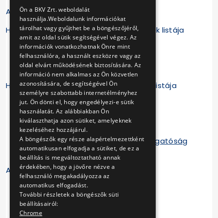
ENGLISH
Ön a BKV Zrt. weboldalát
A legutóbbi frissítés ideje: 2024.09.30.
használja.Weboldalunk információkat
tárolhat vagy gyűjthet be a böngészőjéről,
Határozatlan idejű hatályos szerződések listája
amit az oldal sütik segítségével végez. Az
információk vonatkozhatnak Önre mint
PDF dokumentum letöltése
felhasználóra, a használt eszközre vagy az
oldal elvárt működésének biztosítására. Az
XLS dokumentum letöltése
információ nem alkalmas az Ön közvetlen
azonosítására, de segítségével Ön
Határozott idejű hatályos szerződések listája
személyre szabottabb internetélményhez
jut. Ön dönti el, hogy engedélyezi-e sütik
PDF dokumentum letöltése
használatát. Az alábbiakban Ön
kiválaszthatja azon sütiket, amelyeknek
XLS dokumentum letöltése
kezeléséhez hozzájárul.
A böngészők egy része alapértelmezettként
PDF Fejlesztési és Koordinációs Igazgatóság
automatikusan elfogadja a sütiket, de ez a
szerződései
beállítás is megváltoztatható annak
érdekében, hogy a jövőre nézve a
A legutóbbi frissítés ideje: 2024.07.31.
felhasználó megakadályozza az
automatikus elfogadást.
További részletek a böngészők süti
beállításairól:
Chrome