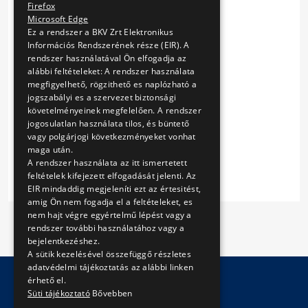
Firefox
Microsoft Edge
Ez a rendszer a BKV Zrt Elektronikus
Információs Rendszerének része (EIR). A
rendszer használatával Ön elfogadja az
alábbi feltételeket: A rendszer használata
megfigyelhető, rögzithető es naplózható a
jogszabályi es a szervezet biztonsági
követelményeinek megfelelően. A rendszer
jogosulatlan használata tilos, és büntető
vagy polgárjogi következményeket vonhat
maga után.
A rendszer használata az itt ismertetett
feltételek kifejezett elfogadását jelenti. Az
EIR mindaddig megjeleníti ezt az értesitést,
amig Ön nem fogadja el a feltételeket, es
nem hajt végre egyértelmű lépést vagy a
rendszer további használatához vagy a
bejelentkezéshez.
A sütik kezelésével összefüggő részletes
adatvédelmi tájékoztatás az alábbi linken
érhető el.
Süti tájékoztató
Bővebben
© Copyright 2026 BKV Zrt.