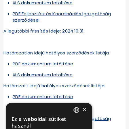
XLS dokumentum letöltése
PDF Fejlesztési és Koordinációs Igazgatóság
szerződései
A legutóbbi frissítés ideje: 2024.10.31.
Határozatlan idejű hatályos szerződések listája
PDF dokumentum letöltése
XLS dokumentum letöltése
Határozott idejű hatályos szerződések listája
PDF dokumentum letöltése
XLS dokumentum letöltése
×
PDF Fejlesztési és Koordinációs Igazgatóság
Ez a weboldal sütiket
HUNGARIAN
szerződései
használ