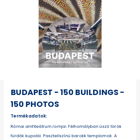
BUDAPEST - 150 BUILDINGS -
150 PHOTOS
Termékadatok:
Római amfiteátrum romjai. Félhomályban úszó török
fürdők kupolái. Pasztellszínű barokk templomok. A