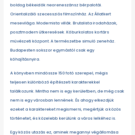
boldog békeidők neoreneszánsz bérpalotái.
Orientalizáló szecessziós filmszínház. Az Állatkert
mesevilága. Modernista villák. Brutalista irodaházak,
posztmodern útkeresések. Kőburkolatos kortárs
művészeti központ. A természetbe simuló zeneház.
Budapesten sokszor egymástól csak egy
kőhajításnyira.
A könyvben mindössze 150 fotó szerepel, mégis
teljesen különböző építészeti karakterekkel
találkozunk. Mintha nem is egy kerületben, de még csak
nem is egy városban lennének. És ahogy elkezdjük
ezeket a karaktereket megismerni, megértjük a közös
történetet, és közelebb kerülünk a város lelkéhez is.
Egy közös utazás ez, aminek megannyi végállomása