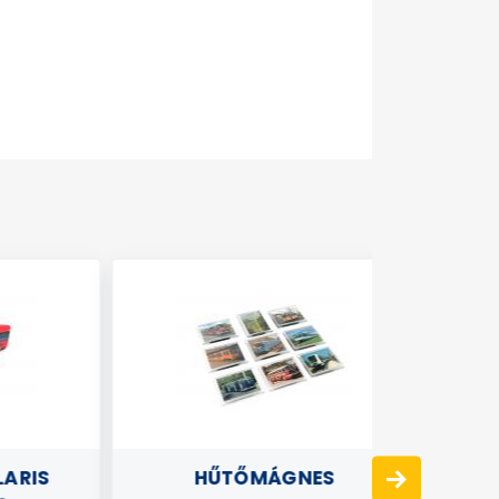
IS
HŰTŐMÁGNES
KÖZLEKED