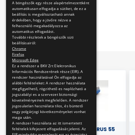
A böngészők egy része alapértelmezettként
automatikusan elfogadja a sütiket, de ez a
beállítás is megváltoztatható annak
érdekében, hogy a jövőre nézve a
felhasználó megakadályozza az
automatikus elfogadást.
További részletek a böngészők süti
beállításairól:
Chrome
Firefox
Microsoft Edge
Ez a rendszer a BKV Zrt Elektronikus
Információs Rendszerének része (EIR). A
rendszer használatával Ön elfogadja az
alábbi feltételeket: A rendszer használata
megfigyelhető, rögzithető es naplózható a
jogszabályi es a szervezet biztonsági
követelményeinek megfelelően. A rendszer
jogosulatlan használata tilos, és büntető
vagy polgárjogi következményeket vonhat
maga után.
A rendszer használata az itt ismertetett
ETEK XVI -
3D PÁRNA - IKARUS 55
GY
feltételek kifejezett elfogadását jelenti. Az
EIR mindaddig megjeleníti ezt az értesitést,