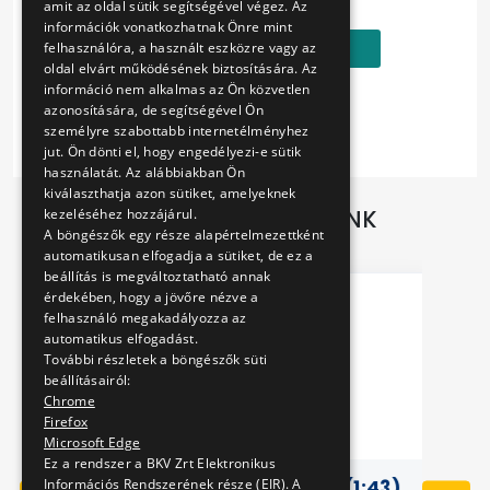
5000 Ft
amit az oldal sütik segítségével végez. Az
információk vonatkozhatnak Önre mint
Kosárba
felhasználóra, a használt eszközre vagy az
oldal elvárt működésének biztosítására. Az
információ nem alkalmas az Ön közvetlen
azonosítására, de segítségével Ön
személyre szabottabb internetélményhez
jut. Ön dönti el, hogy engedélyezi-e sütik
használatát. Az alábbiakban Ön
kiválaszthatja azon sütiket, amelyeknek
TOVÁBBI AJÁNLATAINK
kezeléséhez hozzájárul.
A böngészők egy része alapértelmezettként
automatikusan elfogadja a sütiket, de ez a
beállítás is megváltoztatható annak
érdekében, hogy a jövőre nézve a
felhasználó megakadályozza az
automatikus elfogadást.
További részletek a böngészők süti
beállításairól:
Chrome
Firefox
Microsoft Edge
Ez a rendszer a BKV Zrt Elektronikus
Információs Rendszerének része (EIR). A
RÓ
AUTÓBUSZ MODELL IK60 (1:43)