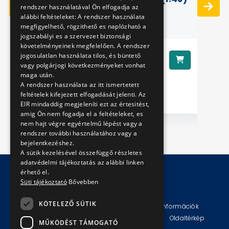
rendszer használatával Ön elfogadja az
alábbi feltételeket: A rendszer használata
megfigyelhető, rögzithető es naplózható a
jogszabályi es a szervezet biztonsági
követelményeinek megfelelően. A rendszer
22990 Ft
jogosulatlan használata tilos, és büntető
Ár:
Ár
vagy polgárjogi következményeket vonhat
maga után.
A rendszer használata az itt ismertetett
feltételek kifejezett elfogadását jelenti. Az
EIR mindaddig megjeleníti ezt az értesitést,
amig Ön nem fogadja el a feltételeket, es
nem hajt végre egyértelmű lépést vagy a
rendszer további használatához vagy a
bejelentkezéshez.
A sütik kezelésével összefüggő részletes
adatvédelmi tájékoztatás az alábbi linken
érhető el.
Süti tájékoztató
Bővebben
© Copyright 2026 BKV Zrt.
KÖTELEZŐ SÜTIK
Impresszum
Jogi nyilatkozat
Technikai információk
Adatvédelmi politika és tájékoztatások
ÁSZF
Oldaltérkép
MŰKÖDÉST TÁMOGATÓ