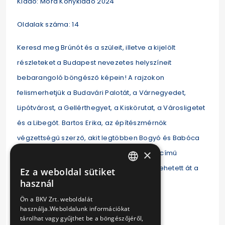
Kiadó: Móra Könykiadó 2024
Oldalak száma: 14
Keresd meg Brúnót és a szüleit, illetve a kijelölt
részleteket a Budapest nevezetes helyszíneit
bebarangoló böngésző képein! A rajzokon
felismerhetjük a Budavári Palotát, a Várnegyedet,
Lipótvárost, a Gellérthegyet, a Kiskörutat, a Városligetet
és a Libegőt. Bartos Erika, az építészmérnök
végzettségű szerző, akit legtöbben Bogyó és Babóca
×
meséiről ismerhetnek, Brúnó Budapesten című
sorozatáért 2023-ban Budapestért díjat vehetett át a
Ez a weboldal sütiket
HUNGARIAN
használ
Fővárosi Közgyűléstől.
ENGLISH
Ön a BKV Zrt. weboldalát
Ár:
használja.Weboldalunk információkat
5590 Ft
tárolhat vagy gyűjthet be a böngészőjéről,