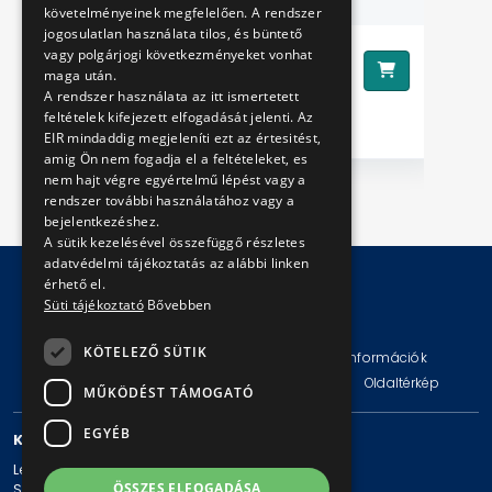
követelményeinek megfelelően. A rendszer
jogosulatlan használata tilos, és büntető
vagy polgárjogi következményeket vonhat
790 Ft
Ár:
Ár
maga után.
A rendszer használata az itt ismertetett
feltételek kifejezett elfogadását jelenti. Az
EIR mindaddig megjeleníti ezt az értesitést,
amig Ön nem fogadja el a feltételeket, es
nem hajt végre egyértelmű lépést vagy a
rendszer további használatához vagy a
bejelentkezéshez.
A sütik kezelésével összefüggő részletes
adatvédelmi tájékoztatás az alábbi linken
érhető el.
Süti tájékoztató
Bővebben
© Copyright 2026 BKV Zrt.
KÖTELEZŐ SÜTIK
Impresszum
Jogi nyilatkozat
Technikai információk
Adatvédelmi politika és tájékoztatások
ÁSZF
Oldaltérkép
MŰKÖDÉST TÁMOGATÓ
EGYÉB
KAPCSOLAT
Levelezési cím: 1980 Budapest, Pf. 11.
ÖSSZES ELFOGADÁSA
Székhely: 1980 Budapest, Akácfa u. 15.