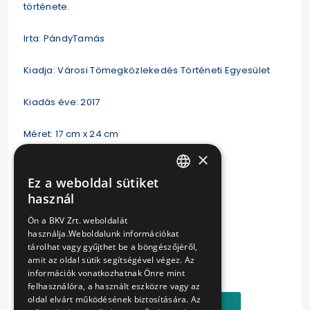
története.
Irta: PándyTamás
Kiadja: Városi Tömegközlekedés Történeti Egyesület
Kiadás éve: 2017
Méret: 17 cm x 24 cm
×
Súly: kb. 190 gramm
Ez a weboldal sütiket
HUNGARIAN
használ
Oldalszám: 64 oldal
ENGLISH
Ön a BKV Zrt. weboldalát
Puha fedeles
használja.Weboldalunk információkat
tárolhat vagy gyűjthet be a böngészőjéről,
Ár:
amit az oldal sütik segítségével végez. Az
3000 Ft
információk vonatkozhatnak Önre mint
felhasználóra, a használt eszközre vagy az
oldal elvárt működésének biztosítására. Az
Kosárba