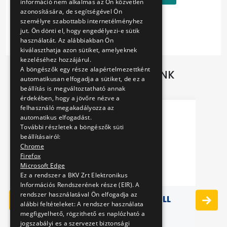
információ nem alkalmas az Ön közvetlen
azonosítására, de segítségével Ön
személyre szabottabb internetélményhez
jut. Ön dönti el, hogy engedélyezi-e sütik
használatát. Az alábbiakban Ön
kiválaszthatja azon sütiket, amelyeknek
kezeléséhez hozzájárul.
A böngészők egy része alapértelmezettként
TOVÁBBI AJÁNLATAINK
automatikusan elfogadja a sütiket, de ez a
beállítás is megváltoztatható annak
érdekében, hogy a jövőre nézve a
felhasználó megakadályozza az
automatikus elfogadást.
További részletek a böngészők süti
beállításairól:
Chrome
Firefox
Microsoft Edge
Ez a rendszer a BKV Zrt Elektronikus
Információs Rendszerének része (EIR). A
rendszer használatával Ön elfogadja az
43)
ÉRINTŐKÉPERNYŐS TOLL
K
alábbi feltételeket: A rendszer használata
megfigyelhető, rögzithető es naplózható a
jogszabályi es a szervezet biztonsági