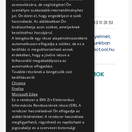
azonosítására, de segítségével Ön
személyre szabottabb internetélményhez
Eljárás száma
V-46/17
jut. Ön dönti el, hogy engedélyezi-e sütik
használatát. Az alábbiakban Ön
Ajánlattételi határidő
2017-02-03 11:31:51
kiválaszthatja azon sütiket, amelyeknek
kezeléséhez hozzájárul.
Felhívjuk a Tisztelt Ajánlattevők figyelmét,
A böngészők egy része alapértelmezettként
hogy jelen versenyeztetési eljárásunkban
automatikusan elfogadja a sütiket, de ez a
az ajánlattétel kizárólag a
www.electool.hu
beállítás is megváltoztatható annak
érdekében, hogy a jövőre nézve a
weblapon lehets
felhasználó megakadályozza az
automatikus elfogadást.
További részletek a böngészők süti
LETÖLTHETŐ DOKUMENTUMOK
beállításairól:
Chrome
ajánlati felhívás
Firefox
vállalkozási szerződés
Microsoft Edge
1. sz. melléklet
Ez a rendszer a BKV Zrt Elektronikus
1. sz. függelék
Információs Rendszerének része (EIR). A
2. sz. melléklet
rendszer használatával Ön elfogadja az
alábbi feltételeket: A rendszer használata
2. sz. függelék
megfigyelhető, rögzithető es naplózható a
3. sz. melléklet
jogszabályi es a szervezet biztonsági
4. sz. melléklet