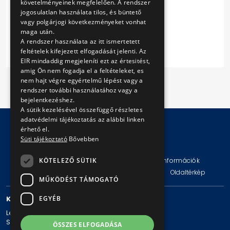
követelményeinek megfelelően. A rendszer
5. sz. melléklet
jogosulatlan használata tilos, és büntető
6. sz. melléklet
vagy polgárjogi következményeket vonhat
7. sz. melléklet
maga után.
A rendszer használata az itt ismertetett
feltételek kifejezett elfogadását jelenti. Az
EIR mindaddig megjeleníti ezt az értesitést,
amig Ön nem fogadja el a feltételeket, es
nem hajt végre egyértelmű lépést vagy a
rendszer további használatához vagy a
bejelentkezéshez.
A sütik kezelésével összefüggő részletes
adatvédelmi tájékoztatás az alábbi linken
érhető el.
Süti tájékoztató
Bővebben
© Copyright 2026 BKV Zrt.
Impresszum
Jogi nyilatkozat
Technikai információk
KÖTELEZŐ SÜTIK
Adatvédelmi politika és tájékoztatások
ÁSZF
Oldaltérkép
MŰKÖDÉST TÁMOGATÓ
KAPCSOLAT
EGYÉB
Levelezési cím: 1980 Budapest, Pf. 11.
Székhely: 1980 Budapest, Akácfa u. 15.
ÖSSZES ELFOGADÁSA