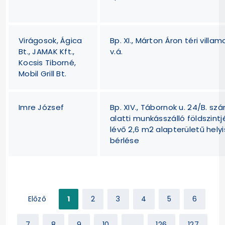
Virágosok, Ágica
Bp. XI., Márton Áron téri villam
Bt., JAMAK Kft.,
v.á.
Kocsis Tiborné,
Mobil Grill Bt.
Imre József
Bp. XIV., Tábornok u. 24/B. sz
alatti munkásszálló földszintj
lévő 2,6 m2 alapterületű hely
bérlése
Előző
1
2
3
4
5
6
7
8
9
10
...
126
127