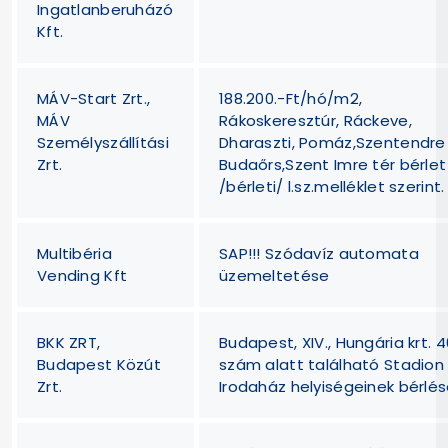
Ingatlanberuházó
Kft.
MÁV-Start Zrt.,
188.200.-Ft/hó/m2,
MÁV
Rákoskeresztúr, Ráckeve,
Személyszállítási
Dharaszti, Pomáz,Szentendre
Zrt.
Budaőrs,Szent Imre tér bérlet
/bérleti/ l.sz.melléklet szerint.
Multibéria
SAP!!! Szódavíz automata
Vending Kft
üzemeltetése
BKK ZRT,
Budapest, XIV., Hungária krt. 4
Budapest Közút
szám alatt található Stadion
Zrt.
Irodaház helyiségeinek bérlé