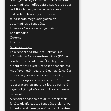
automatikusan elfogadja a sütiket, de ez a
beállítás is megváltoztatható annak
érdekében, hogy a jövőre nézve a
felhasználó megakadályozza az
automatikus elfogadást.
További részletek a böngészők süti
beállításairól:
Chrome
Firefox
Microsoft Edge
Ez a rendszer a BKV Zrt Elektronikus
Információs Rendszerének része (EIR). A
rendszer használatával Ön elfogadja az
alábbi feltételeket: A rendszer használata
megfigyelhető, rögzithető es naplózható a
jogszabályi es a szervezet biztonsági
követelményeinek megfelelően. A rendszer
jogosulatlan használata tilos, és büntető
vagy polgárjogi következményeket vonhat
maga után.
A rendszer használata az itt ismertetett
feltételek kifejezett elfogadását jelenti. Az
EIR mindaddig megjeleníti ezt az értesitést,