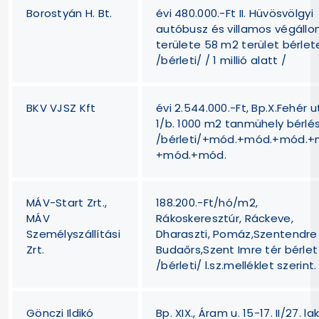
Borostyán H. Bt.
évi 480.000.-Ft II. Hüvösvölgyi
autóbusz és villamos végáll
területe 58 m2 terület bérlet
/bérleti/ / 1 millió alatt /
BKV VJSZ Kft
évi 2.544.000.-Ft, Bp.X.Fehér u
1/b. 1000 m2 tanmühely bérlé
/bérleti/+mód.+mód.+mód.+
+mód.+mód.
MÁV-Start Zrt.,
188.200.-Ft/hó/m2,
MÁV
Rákoskeresztúr, Ráckeve,
Személyszállítási
Dharaszti, Pomáz,Szentendre
Zrt.
Budaőrs,Szent Imre tér bérlet
/bérleti/ l.sz.melléklet szerint.
Gönczi Ildikó
Bp. XIX., Áram u. 15-17. II/27. la