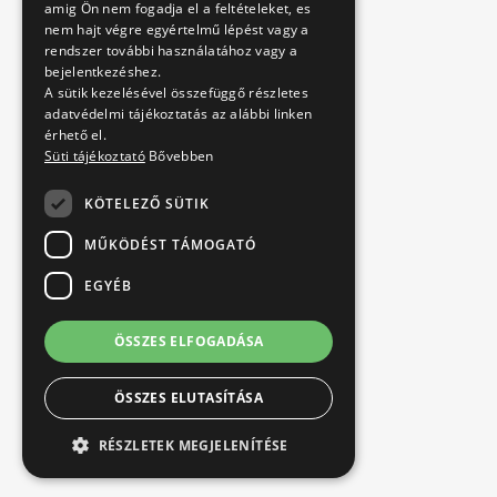
amig Ön nem fogadja el a feltételeket, es
nem hajt végre egyértelmű lépést vagy a
rendszer további használatához vagy a
bejelentkezéshez.
A sütik kezelésével összefüggő részletes
adatvédelmi tájékoztatás az alábbi linken
érhető el.
Süti tájékoztató
Bővebben
KÖTELEZŐ SÜTIK
MŰKÖDÉST TÁMOGATÓ
EGYÉB
ÖSSZES ELFOGADÁSA
ÖSSZES ELUTASÍTÁSA
RÉSZLETEK MEGJELENÍTÉSE