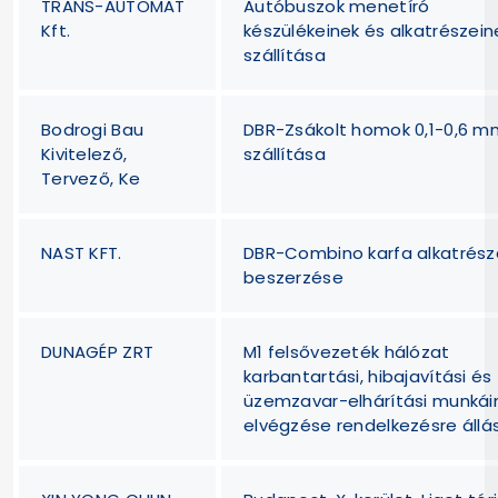
TRANS-AUTOMAT
Autóbuszok menetíró
Kft.
készülékeinek és alkatrészein
szállítása
Bodrogi Bau
DBR-Zsákolt homok 0,1-0,6 m
Kivitelező,
szállítása
Tervező, Ke
NAST KFT.
DBR-Combino karfa alkatrész
beszerzése
DUNAGÉP ZRT
M1 felsővezeték hálózat
karbantartási, hibajavítási és
üzemzavar-elhárítási munkái
elvégzése rendelkezésre állá