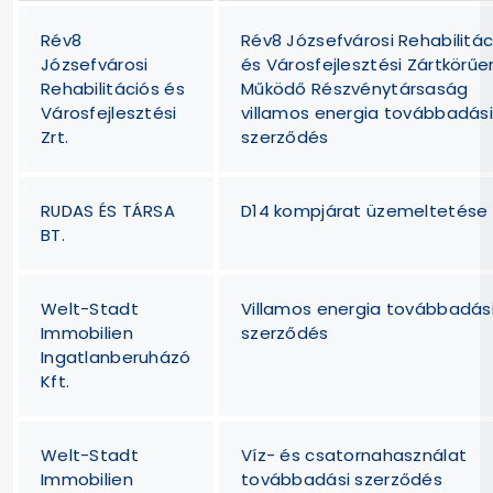
Rév8
Rév8 Józsefvárosi Rehabilitác
Józsefvárosi
és Városfejlesztési Zártkörűe
Rehabilitációs és
Működő Részvénytársaság
Városfejlesztési
villamos energia továbbadás
Zrt.
szerződés
RUDAS ÉS TÁRSA
D14 kompjárat üzemeltetése
BT.
Welt-Stadt
Villamos energia továbbadás
Immobilien
szerződés
Ingatlanberuházó
Kft.
Welt-Stadt
Víz- és csatornahasználat
Immobilien
továbbadási szerződés