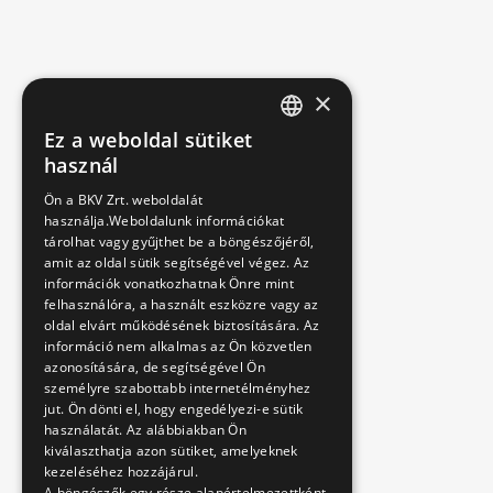
×
Ez a weboldal sütiket
HUNGARIAN
használ
ENGLISH
Ön a BKV Zrt. weboldalát
használja.Weboldalunk információkat
tárolhat vagy gyűjthet be a böngészőjéről,
amit az oldal sütik segítségével végez. Az
információk vonatkozhatnak Önre mint
felhasználóra, a használt eszközre vagy az
oldal elvárt működésének biztosítására. Az
információ nem alkalmas az Ön közvetlen
azonosítására, de segítségével Ön
személyre szabottabb internetélményhez
jut. Ön dönti el, hogy engedélyezi-e sütik
használatát. Az alábbiakban Ön
kiválaszthatja azon sütiket, amelyeknek
kezeléséhez hozzájárul.
A böngészők egy része alapértelmezettként