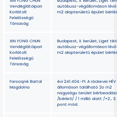
XIN YONG CHUN
Budapest, X. kerület, Liget téri
Vendéglátóipari
autóbusz-végállomáson lévő
Korlátolt
m2 alapterületű épület bérlé
Felelősségű
Társaság
XIN YONG CHUN
Budapest, X. kerület, Liget téri
Vendéglátóipari
autóbusz-végállomáson lévő
Korlátolt
m2 alapterületű épület bérlé
Felelősségű
Társaság
Farooqné Bartal
évi 241.404.-Ft A ráckevei HÉV
Magdolna
állomáson található 2o m2
nagyságu terület bérbeadás
/bérleti/ / 1 millió alatt /+2., 3.
pont mód.