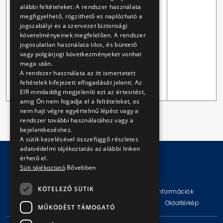
vonatkozóan, az adott
alábbi feltételeket: A rendszer használata
évre irányadó
megfigyelhető, rögzithető es naplózható a
jogszabályi es a szervezet biztonsági
közbeszerzési tervére
követelményeinek megfelelően. A rendszer
figyelemmel. Az
jogosulatlan használata tilos, és büntető
ajánlatkérő az
vagy polgárjogi következményeket vonhat
intézkedési tervet a
maga után.
tárgyév március 31-ig az
A rendszer használata az itt ismertetett
EKR-ben nyilvánosan
feltételek kifejezett elfogadását jelenti. Az
EIR mindaddig megjeleníti ezt az értesitést,
közzéteszi.
amig Ön nem fogadja el a feltételeket, es
nem hajt végre egyértelmű lépést vagy a
rendszer további használatához vagy a
bejelentkezéshez.
A sütik kezelésével összefüggő részletes
adatvédelmi tájékoztatás az alábbi linken
érhető el.
Süti tájékoztató
Bővebben
© Copyright 2026 BKV Zrt.
KÖTELEZŐ SÜTIK
Impresszum
Jogi nyilatkozat
Technikai információk
Adatvédelmi politika és tájékoztatások
ÁSZF
Oldaltérkép
MŰKÖDÉST TÁMOGATÓ