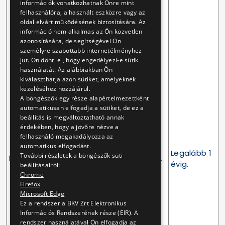
információk vonatkozhatnak Önre mint
esetében az
felhasználóra, a használt eszközre vagy az
egyajánlatos
oldal elvárt működésének biztosítására. Az
közbeszerzések aránya
információ nem alkalmas az Ön közvetlen
azonosítására, de segítségével Ön
– az uniós értékhatárt
személyre szabottabb internetélményhez
elérő becsült értékű
jut. Ön dönti el, hogy engedélyezi-e sütik
közbeszerzések
használatát. Az alábbiakban Ön
körében – a tárgyévet
kiválaszthatja azon sütiket, amelyeknek
megelőző naptári
kezeléséhez hozzájárul.
évben a 20%-ot
A böngészők egy része alapértelmezettként
automatikusan elfogadja a sütiket, de ez a
meghaladta, az
beállítás is megváltoztatható annak
ajánlatkérő köteles a
érdekében, hogy a jövőre nézve a
tárgyévre vonatkozóan
felhasználó megakadályozza az
intézkedési tervet (a
automatikus elfogadást.
Tárgyév
továbbiakban:
Legalább 1
További részletek a böngészők süti
1.
március 31.
intézkedési terv)
évig.
beállításairól:
napjáig.
készíteni az
Chrome
Firefox
egyajánlatos
Microsoft Edge
közbeszerzései
Ez a rendszer a BKV Zrt Elektronikus
számának
Információs Rendszerének része (EIR). A
csökkentésére
rendszer használatával Ön elfogadja az