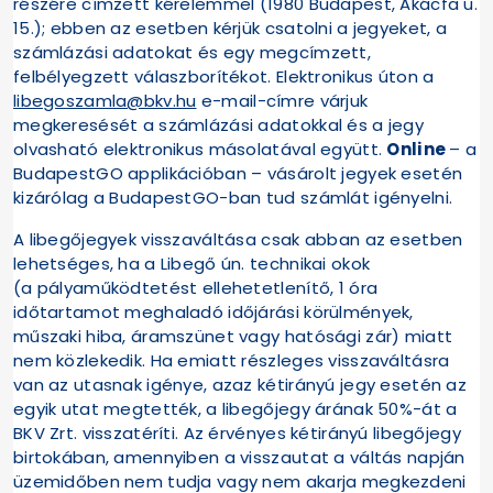
részére címzett kérelemmel (1980 Budapest, Akácfa u.
15.); ebben az esetben kérjük csatolni a jegyeket, a
számlázási adatokat és egy megcímzett,
felbélyegzett válaszborítékot. Elektronikus úton a
libegoszamla@bkv.hu
e-mail-címre várjuk
megkeresését a számlázási adatokkal és a jegy
olvasható elektronikus másolatával együtt.
Online
– a
BudapestGO applikációban – vásárolt jegyek esetén
kizárólag a BudapestGO-ban tud számlát igényelni.
A libegőjegyek visszaváltása csak abban az esetben
lehetséges, ha a Libegő ún. technikai okok
(a pályaműködtetést ellehetetlenítő, 1 óra
időtartamot meghaladó időjárási körülmények,
műszaki hiba, áramszünet vagy hatósági zár) miatt
nem közlekedik. Ha emiatt részleges visszaváltásra
van az utasnak igénye, azaz kétirányú jegy esetén az
egyik utat megtették, a libegőjegy árának 50%-át a
BKV Zrt. visszatéríti. Az érvényes kétirányú libegőjegy
birtokában, amennyiben a visszautat a váltás napján
üzemidőben nem tudja vagy nem akarja megkezdeni