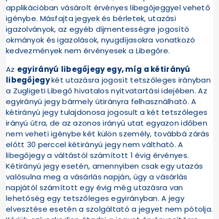
applikációban vásárolt érvényes libegőjeggyel vehető
igénybe. Másfajta jegyek és bérletek, utazási
igazolványok, az egyéb díjmentességre jogosító
okmányok és igazolások, nyugdíjasokra vonatkozó
kedvezmények nem érvényesek a Libegőre.
Az
egyirányú
libegőjegy egy, míg a kétirányú
libegőjegy
két utazásra jogosít tetszőleges irányban
a Zugligeti Libegő hivatalos nyitvatartási idejében. Az
egyirányú jegy bármely útirányra felhasználható. A
kétirányú jegy tulajdonosa jogosult a két tetszőleges
irányú útra, de az azonos irányú utat egyazon időben
nem veheti igénybe két külön személy, továbbá zárás
előtt 30 perccel kétirányú jegy nem váltható. A
libegőjegy a váltástól számított 1 évig érvényes.
Kétirányú jegy esetén, amennyiben csak egy utazás
valósulna meg a vásárlás napján, úgy a vásárlás
napjától számított egy évig még utazásra van
lehetőség egy tetszőleges egyirányban. A jegy
elvesztése esetén a szolgáltató a jegyet nem pótolja.