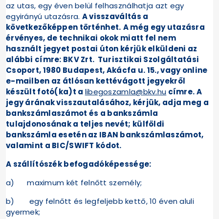
az utas, egy éven belül felhasználhatja azt egy
egyirányú utazásra.
A visszaváltás a
következőképpen történhet.
A még egy utazásra
érvényes, de technikai okok miatt fel nem
használt jegyet postai úton kérjük elküldeni az
alábbi címre: BKV Zrt. Turisztikai Szolgáltatási
Csoport, 1980 Budapest, Akácfa u. 15., vagy online
e-mailben az átlósan kettévágott jegyekről
készült fotó(ka)t a
libegoszamla@bkv.hu
címre. A
jegy árának visszautalásához, kérjük, adja meg a
bankszámlaszámot és a bankszámla
tulajdonosának a teljes nevét; külföldi
bankszámla esetén az IBAN bankszámlaszámot,
valamint a BIC/SWIFT kódot.
A szállítószék befogadóképessége:
a) maximum két felnőtt személy;
b) egy felnőtt és legfeljebb kettő, 10 éven aluli
gyermek;