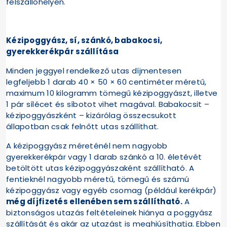
felszállóhelyen.
Kézipoggyász, sí, szánkó, babakocsi,
gyerekkerékpár szállítása
Minden jeggyel rendelkező utas díjmentesen
legfeljebb 1 darab 40 × 50 × 60 centiméter méretű,
maximum 10 kilogramm tömegű kézipoggyászt, illetve
1 pár sílécet és síbotot vihet magával. Babakocsit –
kézipoggyászként – kizárólag összecsukott
állapotban csak felnőtt utas szállíthat.
A kézipoggyász méreténél nem nagyobb
gyerekkerékpár vagy 1 darab szánkó a 10. életévét
betöltött utas kézipoggyászaként szállítható. A
fentieknél nagyobb méretű, tömegű és számú
kézipoggyász vagy egyéb csomag (például kerékpár)
még díjfizetés ellenében sem szállítható.
A
biztonságos utazás feltételeinek hiánya a poggyász
szállítását és akár az utazást is meghiúsíthatja. Ebben