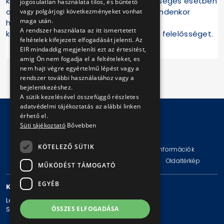
kéréseit. A feltételek megszegői szélsőséges esetben
jogosulatlan használata tilos, és büntető
az utazásból kizárhatók. A károkozás mindenkor
vagy polgárjogi következményeket vonhat
maga után.
hatósági eljárást von maga után. Ennek
A rendszer használata az itt ismertetett
következményeiért a BKV Zrt. nem vállal felelősséget.
feltételek kifejezett elfogadását jelenti. Az
EIR mindaddig megjeleníti ezt az értesitést,
amig Ön nem fogadja el a feltételeket, es
nem hajt végre egyértelmű lépést vagy a
rendszer további használatához vagy a
bejelentkezéshez.
A sütik kezelésével összefüggő részletes
adatvédelmi tájékoztatás az alábbi linken
érhető el.
Süti tájékoztató
Bővebben
© Copyright 2026 BKV Zrt.
KÖTELEZŐ SÜTIK
Impresszum
Jogi nyilatkozat
Technikai információk
Adatvédelmi politika és tájékoztatások
ÁSZF
Oldaltérkép
MŰKÖDÉST TÁMOGATÓ
EGYÉB
KAPCSOLAT
Levelezési cím: 1980 Budapest, Pf. 11.
ÖSSZES ELFOGADÁSA
Székhely: 1980 Budapest, Akácfa u. 15.