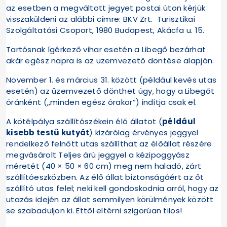
az esetben a megváltott jegyet postai úton kérjük
visszaküldeni az alábbi címre: BKV Zrt. Turisztikai
Szolgáltatási Csoport, 1980 Budapest, Akácfa u. 15.
Tartósnak ígérkező vihar esetén a Libegő bezárhat
akár egész napra is az üzemvezető döntése alapján.
November 1. és március 31. között (például kevés utas
esetén) az üzemvezető dönthet úgy, hogy a Libegőt
óránként („minden egész órakor”) indítja csak el.
A kötélpálya szállítószékein élő állatot (
például
kisebb testű kutyát
) kizárólag érvényes jeggyel
rendelkező felnőtt utas szállíthat az élőállat részére
megvásárolt Teljes árú jeggyel a kézipoggyász
méretét (40 × 50 × 60 cm) meg nem haladó, zárt
szállítóeszközben. Az élő állat biztonságáért az őt
szállító utas felel; neki kell gondoskodnia arról, hogy az
utazás idején az állat semmilyen körülmények között
se szabaduljon ki. Ettől eltérni szigorúan tilos!