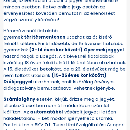
Kérjük, szíveskedjen átadni a jegyet érvényesítésre
minden esetben, illetve online jegy esetén az
érvényesítést követően bemutatni az ellenőrzést
végző személy kérésére!
Háromévesnél fiatalabb
gyermek
térítésmentesen
utazhat az őt kísérő
felnőtt ölében. Ennél idősebb, de 15 évesnél fiatalabb
gyermekek
(3–14 éves kor között)
Gyermekjeggyel
használhatják a Libegőt. A tízévesnél fiatalabbak
kizárólag 18 éven felüli felnőtt kíséretében utazhatnak.
A 15. életévüket betöltött, de a 26. életévüket még be
nem töltött utasaink
(15–25 éves kor között
)
Diákjeggyel
utazhatnak, amit kizárólag érvényes
diákigazolvány bemutatásával vehetnek igénybe.
Számlaigény
esetén, kérjük, őrizze meg a jegyét,
ellenkező esetben nem áll módunkban számlát
kiállítani. Az
automatából
vásárolt jegyet illetően –
haladéktalanul – két módon igényelhető számla.
Postai úton a BKV Zrt. Turisztikai Szolgáltatási Csoport