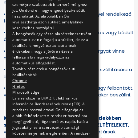
megbotránkoztató módon viselkedik;
személyre szabottabb internetélményhez
jut. Ön dönti el, hogy engedélyezi-e sütik
• a 10 éven aluli gyermek érvényes jeggyel rendelkező
használatát. Az alábbiakban Ön
felnőtt kísérő nélkül;
kiválaszthatja azon sütiket, amelyeknek
kezeléséhez hozzájárul.
• a mozgásában erősen korlátozott, ittas vagy bódult
A böngészők egy része alapértelmezettként
állapotban lévő személy;
automatikusan elfogadja a sütiket, de ez a
beállítás is megváltoztatható annak
• aki kézipoggyásznak nem minősülő tárgyat vinne
érdekében, hogy a jövőre nézve a
magával;
felhasználó megakadályozza az
automatikus elfogadást.
• aki nem alkalmas kézipoggyászának a szállítására a
További részletek a böngészők süti
beállításairól:
Libegő kezelőinek megítélése szerint;
Chrome
Firefox
• aki jégkrémmel, fagylalttal, poharas vagy felbontott,
Microsoft Edge
vissza nem zárható dobozos itallal stb. akar beszállni.
Ez a rendszer a BKV Zrt Elektronikus
Információs Rendszerének része (EIR). A
rendszer használatával Ön elfogadja az
alábbi feltételeket: A rendszer használata
Kérjük, hogy a biztonságos utazás érdekében
megfigyelhető, rögzithető es naplózható a
szíveskedjen betartani az UTAZÁSI FELTÉTELEKET,
jogszabályi es a szervezet biztonsági
valamint követni a Libegőt kezelő munkatársak
követelményeinek megfelelően. A rendszer