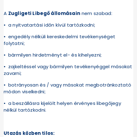
A
Zugligeti Libegő állomásain
nem szabad:
• a nyitvatartási időn kívül tartózkodni;
• engedély nélküli kereskedelmi tevékenységet
folytatni;
• bármilyen hirdetményt el- és kihelyezni;
• zajkeltéssel vagy bármilyen tevékenyéggel másokat
zavarni;
• botrányosan és / vagy másokat megbotránkoztató
módon viselkedni;
• a beszállásra kijelölt helyen érvényes libegőjegy
nélkül tartózkodni.
Utazás közben tilos: