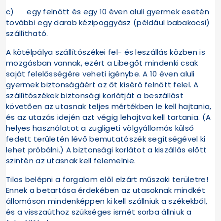
c) egy felnőtt és egy 10 éven aluli gyermek esetén
további egy darab kézipoggyász (például babakocsi)
szállítható.
A kötélpálya szállítószékei fel- és leszállás közben is
mozgásban vannak, ezért a Libegőt mindenki csak
saját felelősségére veheti igénybe. A 10 éven aluli
gyermek biztonságáért az őt kísérő felnőtt felel. A
szállítószékek biztonsági korlátját a beszállást
követően az utasnak teljes mértékben le kell hajtania,
és az utazás idején azt végig lehajtva kell tartania. (A
helyes használatot a zugligeti völgyállomás külső
fedett területén lévő bemutatószék segítségével ki
lehet próbálni.) A biztonsági korlátot a kiszállás előtt
szintén az utasnak kell felemelnie.
Tilos belépni a forgalom elől elzárt műszaki területre!
Ennek a betartása érdekében az utasoknak mindkét
állomáson mindenképpen ki kell szállniuk a székekből,
és a visszaúthoz szükséges ismét sorba állniuk a