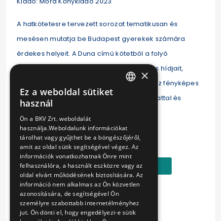
Kiadó: Móra Könykiadó 2023
A hatkötetesre tervezett sorozat tematikusan és
mesésen mutatja be Budapest gyerekek számára
érdekes helyeit. A Duna című kötetből a folyó
történetét, érdekességeit, illetve a főváros hídjait,
×
szigeteit ismerhetjük meg. Minden kötethez fényképes
Ez a weboldal sütiket
HUNGARIAN
foglalkoztatófüzet társul sok játékos feladattal és
használ
ENGLISH
gazdag fotóanyaggal.
Ön a BKV Zrt. weboldalát
használja.Weboldalunk információkat
Ár:
tárolhat vagy gyűjthet be a böngészőjéről,
6190 Ft
amit az oldal sütik segítségével végez. Az
információk vonatkozhatnak Önre mint
Kosárba
felhasználóra, a használt eszközre vagy az
oldal elvárt működésének biztosítására. Az
információ nem alkalmas az Ön közvetlen
azonosítására, de segítségével Ön
személyre szabottabb internetélményhez
jut. Ön dönti el, hogy engedélyezi-e sütik