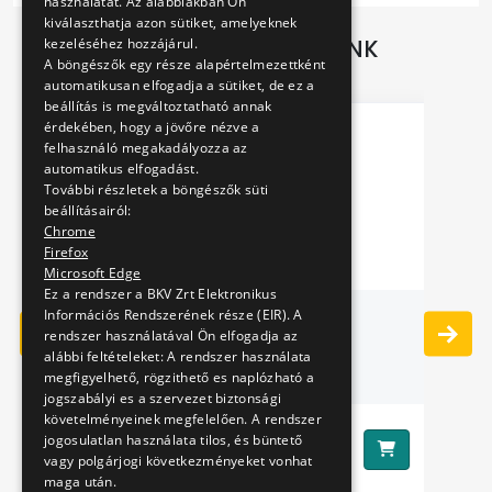
használatát. Az alábbiakban Ön
kiválaszthatja azon sütiket, amelyeknek
TOVÁBBI AJÁNLATAINK
kezeléséhez hozzájárul.
A böngészők egy része alapértelmezettként
automatikusan elfogadja a sütiket, de ez a
beállítás is megváltoztatható annak
érdekében, hogy a jövőre nézve a
felhasználó megakadályozza az
automatikus elfogadást.
További részletek a böngészők süti
beállításairól:
Chrome
Firefox
Microsoft Edge
Ez a rendszer a BKV Zrt Elektronikus
Információs Rendszerének része (EIR). A
-
TÖRÖLKÖZŐ
rendszer használatával Ön elfogadja az
alábbi feltételeket: A rendszer használata
megfigyelhető, rögzithető es naplózható a
jogszabályi es a szervezet biztonsági
követelményeinek megfelelően. A rendszer
2490 Ft
jogosulatlan használata tilos, és büntető
Ár:
Ár
vagy polgárjogi következményeket vonhat
maga után.