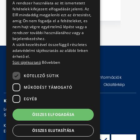
A rendszer használata az itt ismertetett
feltételek kifejezett elfogadását jelenti. Az
EIR mindaddig megjeleníti ezt az értesitést,
amig Ön nem fogadja el a feltételeket, es
nem hajt végre egyértelmű lépést vagy a
rendszer további használatához vagy a
bejelentkezéshez.
A sütik kezelésével összefüggő részletes
adatvédelmi tájékoztatás az alábbi linken
érhető el.
Süti tájékoztató
Bővebben
© Copyright 2026 BKV Zrt.
KÖTELEZŐ SÜTIK
Impresszum
Jogi nyilatkozat
Technikai információk
Adatvédelmi politika és tájékoztatások
ÁSZF
Oldaltérkép
MŰKÖDÉST TÁMOGATÓ
EGYÉB
KAPCSOLAT
Levelezési cím: 1980 Budapest, Pf. 11.
ÖSSZES ELFOGADÁSA
Székhely: 1980 Budapest, Akácfa u. 15.
Központi telefonszám: + 36 1 461-65-00
ÖSSZES ELUTASÍTÁSA
E-mail cím: bkv@bkv.hu