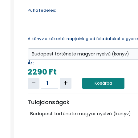
Puha fedeles:
A könyv a kőkortól napjainkig ad feladatokat a gyer
Ár:
2290 Ft
Kosárba
Tulajdonságok
Budapest története magyar nyelvű (könyv)