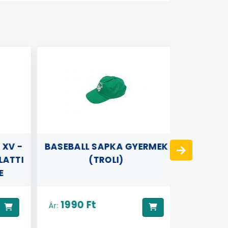
 XV -
BASEBALL SAPKA GYERMEK
MATRI
LATTI
(TROLI)
E
1990 Ft
890 
Ár:
Ár: