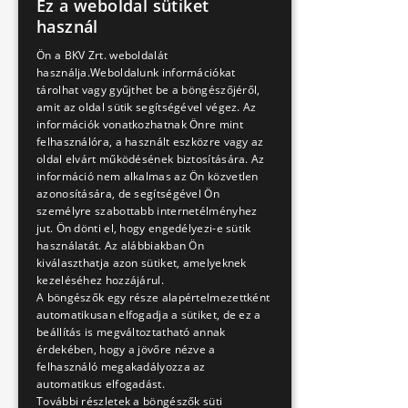
Ez a weboldal sütiket
HUNGARIAN
használ
ENGLISH
Ön a BKV Zrt. weboldalát
használja.Weboldalunk információkat
tárolhat vagy gyűjthet be a böngészőjéről,
amit az oldal sütik segítségével végez. Az
információk vonatkozhatnak Önre mint
felhasználóra, a használt eszközre vagy az
oldal elvárt működésének biztosítására. Az
információ nem alkalmas az Ön közvetlen
azonosítására, de segítségével Ön
személyre szabottabb internetélményhez
jut. Ön dönti el, hogy engedélyezi-e sütik
használatát. Az alábbiakban Ön
kiválaszthatja azon sütiket, amelyeknek
kezeléséhez hozzájárul.
A böngészők egy része alapértelmezettként
automatikusan elfogadja a sütiket, de ez a
beállítás is megváltoztatható annak
érdekében, hogy a jövőre nézve a
felhasználó megakadályozza az
automatikus elfogadást.
További részletek a böngészők süti