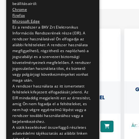
beállításairól:
Chrome
Firefox
Microsoft Edge
Ez a rendszer a BKV Zrt Elektronikus
Információs Rendszerének része (EIR). A
rendszer használatával Ön elfogadja az
alábbi feltételeket: A rendszer használata
megfigyelhető, rögzithető es naplózható a
jogszabályi es a szervezet biztonsági
követelményeinek megfelelően. A rendszer
jogosulatlan használata tilos, és büntető
vagy polgárjogi következményeket vonhat
maga után.
A rendszer használata az itt ismertetett
 METRÓ
MATRICA
G
feltételek kifejezett elfogadását jelenti. Az
L
FÉNYJÁRMŰVEKKEL
EIR mindaddig megjeleníti ezt az értesitést,
amig Ön nem fogadja el a feltételeket, es
nem hajt végre egyértelmű lépést vagy a
rendszer további használatához vagy a
bejelentkezéshez.
890 Ft
Ár:
Ár:
A sütik kezelésével összefüggő részletes
adatvédelmi tájékoztatás az alábbi linken