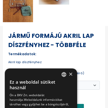
JÁRMŰ FORMÁJÚ AKRIL LAP
DÍSZFÉNYHEZ - TÖBBFÉLE
Termékadatok:
Akril lap díszfényhez
×
Mérete: kb. 9 cm x 12 cm (járművenként eltérő)
Ez a weboldal sütiket
HUNGARIAN
használ
Ár:
ENGLISH
Ön a BKV Zrt. weboldalát
3800 Ft
használja.Weboldalunk információkat
tárolhat vagy gyűjthet be a böngészőjéről,