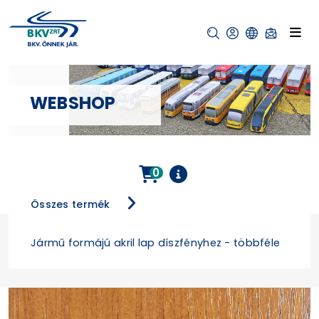
WEBSHOP
0
Összes termék
Jármű formájú akril lap díszfényhez - többféle