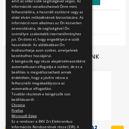
Kosárba
amit az oldal sütik segítségével végez. Az
információk vonatkozhatnak Önre mint
felhasználóra, a használt eszközre vagy az
Tulajdonságok
oldal elvárt működésének biztosítására. Az
információ nem alkalmas az Ön közvetlen
Busz
azonosítására, de segítségével Ön
személyre szabottabb internetélményhez
jut. Ön dönti el, hogy engedélyezi-e sütik
használatát. Az alábbiakban Ön
kiválaszthatja azon sütiket, amelyeknek
TOVÁBBI AJÁNLATAINK
kezeléséhez hozzájárul.
A böngészők egy része alapértelmezettként
automatikusan elfogadja a sütiket, de ez a
beállítás is megváltoztatható annak
érdekében, hogy a jövőre nézve a
felhasználó megakadályozza az
automatikus elfogadást.
További részletek a böngészők süti
beállításairól:
Chrome
Firefox
Microsoft Edge
Ez a rendszer a BKV Zrt Elektronikus
T
3D PÁRNA - TATRA T6A2
3
Információs Rendszerének része (EIR). A