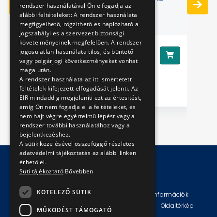
rendszer használatával Ön elfogadja az
VILLAMOS
alábbi feltételeket: A rendszer használata
megfigyelhető, rögzithető es naplózható a
jogszabályi es a szervezet biztonsági
követelményeinek megfelelően. A rendszer
8890 Ft
jogosulatlan használata tilos, és büntető
Ár:
Ár
vagy polgárjogi következményeket vonhat
maga után.
A rendszer használata az itt ismertetett
feltételek kifejezett elfogadását jelenti. Az
EIR mindaddig megjeleníti ezt az értesitést,
amig Ön nem fogadja el a feltételeket, es
nem hajt végre egyértelmű lépést vagy a
rendszer további használatához vagy a
bejelentkezéshez.
A sütik kezelésével összefüggő részletes
adatvédelmi tájékoztatás az alábbi linken
érhető el.
Süti tájékoztató
Bővebben
© Copyright 2026 BKV Zrt.
KÖTELEZŐ SÜTIK
Impresszum
Jogi nyilatkozat
Technikai információk
Adatvédelmi politika és tájékoztatások
ÁSZF
Oldaltérkép
MŰKÖDÉST TÁMOGATÓ