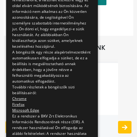
oldal elvárt működésének biztosítására. Az
információ nem alkalmas az Ön közvetlen
azonosítására, de segítségével Ön
személyre szabottabb internetélményhez
jut. Ön dönti el, hogy engedélyezi-e sütik
használatát. Az alábbiakban Ön
kiválaszthatja azon sütiket, amelyeknek
TOVÁBBI AJÁNLATAINK
kezeléséhez hozzájárul.
A böngészők egy része alapértelmezettként
automatikusan elfogadja a sütiket, de ez a
beállítás is megváltoztatható annak
érdekében, hogy a jövőre nézve a
felhasználó megakadályozza az
automatikus elfogadást.
További részletek a böngészők süti
beállításairól:
Chrome
Firefox
Microsoft Edge
Ez a rendszer a BKV Zrt Elektronikus
BVVV
FÉM KULCSTARTÓ -
Információs Rendszerének része (EIR). A
rendszer használatával Ön elfogadja az
KISFÖLDALATTI
alábbi feltételeket: A rendszer használata