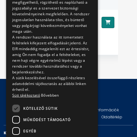
megfigyelhető, rögzithető es naplózható a
jogszabályi es a szervezet biztonsági
A
követelményeinek megfelelően. A rendszer
3490 Ft
jogosulatlan használata tilos, és büntető
Ár:
Ár
vagy polgárjogi következményeket vonhat
maga után.
A rendszer használata az itt ismertetett
feltételek kifejezett elfogadását jelenti. Az
EIR mindaddig megjeleníti ezt az értesitést,
amig Ön nem fogadja el a feltételeket, es
nem hajt végre egyértelmű lépést vagy a
rendszer további használatához vagy a
bejelentkezéshez.
A sütik kezelésével összefüggő részletes
adatvédelmi tájékoztatás az alábbi linken
érhető el.
Süti tájékoztató
Bővebben
© Copyright 2026 BKV Zrt.
KÖTELEZŐ SÜTIK
Impresszum
Jogi nyilatkozat
Technikai információk
Adatvédelmi politika és tájékoztatások
ÁSZF
Oldaltérkép
MŰKÖDÉST TÁMOGATÓ
EGYÉB
KAPCSOLAT