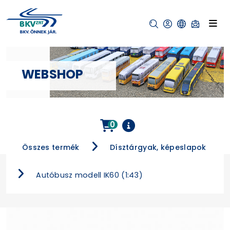
WEBSHOP
0
Összes termék
Dísztárgyak, képeslapok
Autóbusz modell IK60 (1:43)