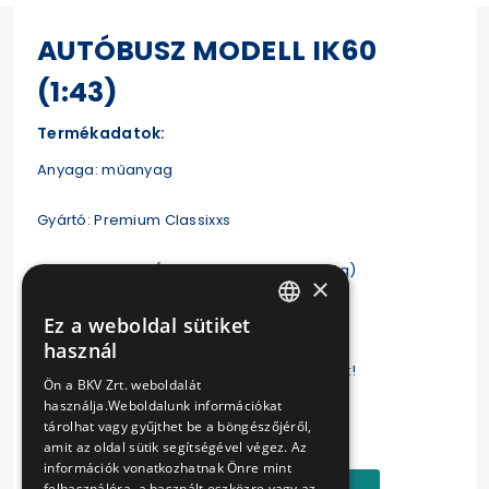
AUTÓBUSZ MODELL IK60
(1:43)
Termékadatok:
Anyaga: műanyag
Gyártó: Premium Classixxs
Súlya: kb. 200 g (dobozzal együtt kb. 327 g)
×
Ez a weboldal sütiket
HUNGARIAN
használ
A makettet elsősorban gyűjtőknek ajánljuk!
ENGLISH
Ön a BKV Zrt. weboldalát
használja.Weboldalunk információkat
Ár:
tárolhat vagy gyűjthet be a böngészőjéről,
22990 Ft
amit az oldal sütik segítségével végez. Az
információk vonatkozhatnak Önre mint
Kosárba
felhasználóra, a használt eszközre vagy az