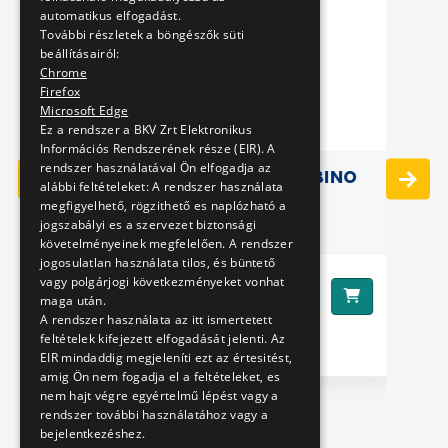
automatikus elfogadást.
További részletek a böngészők süti
beállításairól:
Chrome
Firefox
Microsoft Edge
Ez a rendszer a BKV Zrt Elektronikus
Információs Rendszerének része (EIR). A
rendszer használatával Ön elfogadja az
- A
FA KULCSTARTÓ - COMBINO
alábbi feltételeket: A rendszer használata
VILLAMOS
megfigyelhető, rögzithető es naplózható a
jogszabályi es a szervezet biztonsági
követelményeinek megfelelően. A rendszer
jogosulatlan használata tilos, és büntető
vagy polgárjogi következményeket vonhat
1690 Ft
Ár:
Ár
maga után.
A rendszer használata az itt ismertetett
feltételek kifejezett elfogadását jelenti. Az
EIR mindaddig megjeleníti ezt az értesitést,
amig Ön nem fogadja el a feltételeket, es
nem hajt végre egyértelmű lépést vagy a
rendszer további használatához vagy a
bejelentkezéshez.