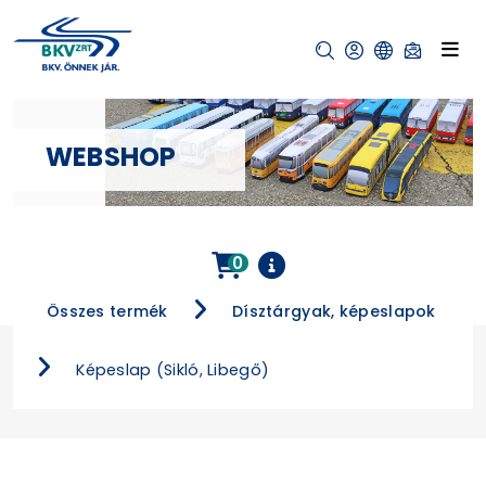
WEBSHOP
0
Összes termék
Dísztárgyak, képeslapok
Képeslap (Sikló, Libegő)