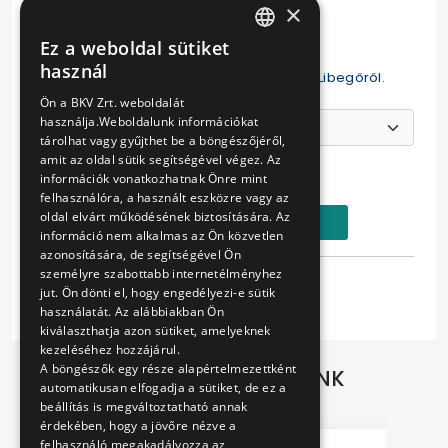
×
Kiadó: Top Card Kiadó Kft.
Ez a weboldal sütiket
Méret: 15 cm X 10,5 cm
HUNGARIAN
használ
Normál postai képeslapok a Siklóról, és a Libegőről.
ENGLISH
Ön a BKV Zrt. weboldalát
használja.Weboldalunk információkat
tárolhat vagy gyűjthet be a böngészőjéről,
Ár:
amit az oldal sütik segítségével végez. Az
100 Ft
információk vonatkozhatnak Önre mint
felhasználóra, a használt eszközre vagy az
oldal elvárt működésének biztosítására. Az
Kosárba
információ nem alkalmas az Ön közvetlen
azonosítására, de segítségével Ön
személyre szabottabb internetélményhez
Tulajdonságok
jut. Ön dönti el, hogy engedélyezi-e sütik
használatát. Az alábbiakban Ön
kiválaszthatja azon sütiket, amelyeknek
kezeléséhez hozzájárul.
A böngészők egy része alapértelmezettként
TOVÁBBI AJÁNLATAINK
automatikusan elfogadja a sütiket, de ez a
beállítás is megváltoztatható annak
érdekében, hogy a jövőre nézve a
felhasználó megakadályozza az