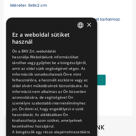
Méretei: 9x9x2 cm
A szett 6 db különféle jármű mintás alátétet tartalmaz.
×
Súly: 125 gramm
Ez a weboldal sütiket
HUNGARIAN
használ
Anyaga: fa
ENGLISH
Ön a BKV Zrt. weboldalát
használja.Weboldalunk információkat
Ár:
tárolhat vagy gyűjthet be a böngészőjéről,
2290 Ft
amit az oldal sütik segítségével végez. Az
információk vonatkozhatnak Önre mint
Kosárba
felhasználóra, a használt eszközre vagy az
oldal elvárt működésének biztosítására. Az
információ nem alkalmas az Ön közvetlen
azonosítására, de segítségével Ön
személyre szabottabb internetélményhez
jut. Ön dönti el, hogy engedélyezi-e sütik
használatát. Az alábbiakban Ön
kiválaszthatja azon sütiket, amelyeknek
TOVÁBBI AJÁNLATAINK
kezeléséhez hozzájárul.
A böngészők egy része alapértelmezettként