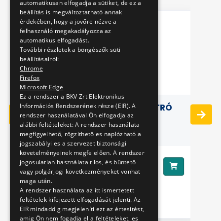
automatikusan elfogadja a sütiket, de ez a
beállítás is megváltoztatható annak
érdekében, hogy a jövőre nézve a
felhasználó megakadályozza az
automatikus elfogadást.
További részletek a böngészők süti
beállításairól:
Chrome
Firefox
Microsoft Edge
Ez a rendszer a BKV Zrt Elektronikus
Információs Rendszerének része (EIR). A
3D PÁRNA - PANDA METRÓ
rendszer használatával Ön elfogadja az
alábbi feltételeket: A rendszer használata
megfigyelhető, rögzithető es naplózható a
jogszabályi es a szervezet biztonsági
követelményeinek megfelelően. A rendszer
8890 Ft
jogosulatlan használata tilos, és büntető
Ár:
vagy polgárjogi következményeket vonhat
maga után.
Ár
A rendszer használata az itt ismertetett
feltételek kifejezett elfogadását jelenti. Az
EIR mindaddig megjeleníti ezt az értesitést,
amig Ön nem fogadja el a feltételeket, es