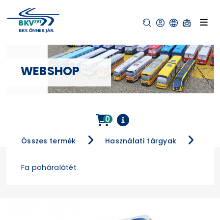
WEBSHOP
0
Összes termék
Használati tárgyak
Fa poháralátét