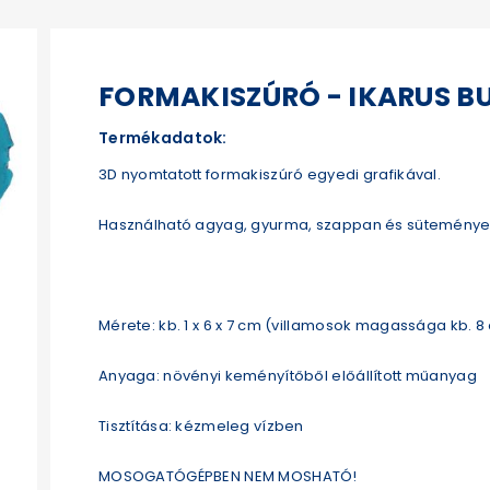
FORMAKISZÚRÓ - IKARUS B
Termékadatok:
3D nyomtatott formakiszúró egyedi grafikával.
Használható agyag, gyurma, szappan és süteménye
Mérete: kb. 1 x 6 x 7 cm (villamosok magassága kb. 8
Anyaga: növényi keményítőből előállított műanyag
Tisztítása: kézmeleg vízben
MOSOGATÓGÉPBEN NEM MOSHATÓ!