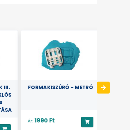
III.
FORMAKISZÚRÓ - METRÓ
3D PÁR
KLÓS
S
TÁSA
1990 Ft
8890
Ár:
Ár: