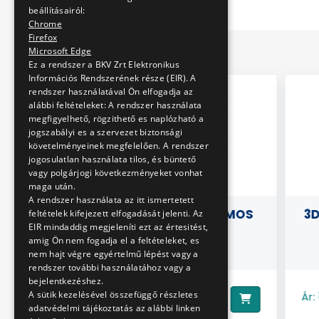
beállításairól:
Chrome
Firefox
Microsoft Edge
Ez a rendszer a BKV Zrt Elektronikus
Információs Rendszerének része (EIR). A
rendszer használatával Ön elfogadja az
alábbi feltételeket: A rendszer használata
megfigyelhető, rögzithető es naplózható a
jogszabályi es a szervezet biztonsági
követelményeinek megfelelően. A rendszer
jogosulatlan használata tilos, és büntető
vagy polgárjogi következményeket vonhat
maga után.
A rendszer használata az itt ismertetett
ÚRÓ -
MATYI, A KIS VILLAMOS
3D
feltételek kifejezett elfogadását jelenti. Az
EIR mindaddig megjeleníti ezt az értesitést,
EKŰ
amig Ön nem fogadja el a feltételeket, es
nem hajt végre egyértelmű lépést vagy a
rendszer további használatához vagy a
bejelentkezéshez.
3490 Ft
A sütik kezelésével összefüggő részletes
Ár:
Ár:
adatvédelmi tájékoztatás az alábbi linken