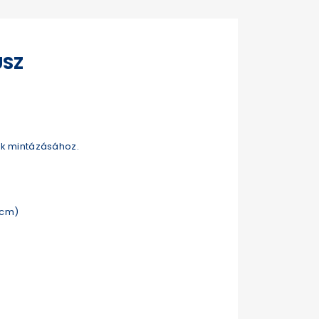
USZ
k mintázásához.
 cm)