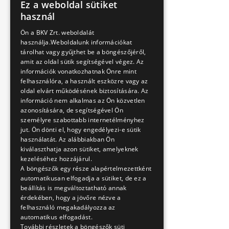
Ez a weboldal sütiket
HUNGARIAN
használ
ENGLISH
Ön a BKV Zrt. weboldalát
használja.Weboldalunk információkat
tárolhat vagy gyűjthet be a böngészőjéről,
amit az oldal sütik segítségével végez. Az
információk vonatkozhatnak Önre mint
felhasználóra, a használt eszközre vagy az
oldal elvárt működésének biztosítására. Az
információ nem alkalmas az Ön közvetlen
azonosítására, de segítségével Ön
személyre szabottabb internetélményhez
jut. Ön dönti el, hogy engedélyezi-e sütik
használatát. Az alábbiakban Ön
kiválaszthatja azon sütiket, amelyeknek
kezeléséhez hozzájárul.
A böngészők egy része alapértelmezettként
automatikusan elfogadja a sütiket, de ez a
beállítás is megváltoztatható annak
érdekében, hogy a jövőre nézve a
felhasználó megakadályozza az
automatikus elfogadást.
További részletek a böngészők süti