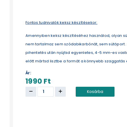
Fontos tudnivalók keksz készítésekor:
Amennyiben keksz készítéséhez használod, olyan süt
nem tartalmaz sem szódabikarbónát, sem sütőport. 
pihentetés után nyújtsd egyenletes, 4-5 mm-es vast
előtt mártsd lisztbe a formát a könnyebb szaggatás
Ár:
1990 Ft
Kosárba