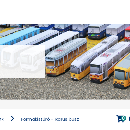
0
ak
Formakiszúró - Ikarus busz