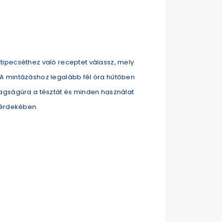
ipecséthez való receptet válassz, mely
A mintázáshoz legalább fél óra hűtőben
agságúra a tésztát és minden használat
 érdekében.