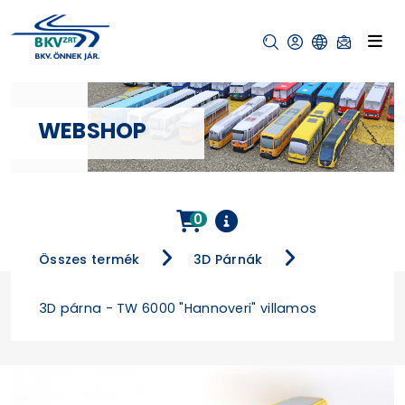
WEBSHOP
0
Összes termék
3D Párnák
3D párna - TW 6000 "Hannoveri" villamos