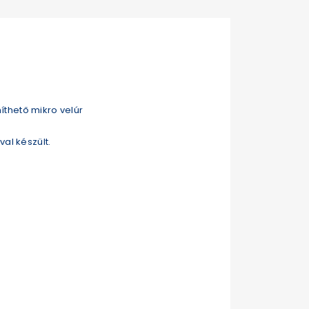
níthető mikro velúr
al készült.