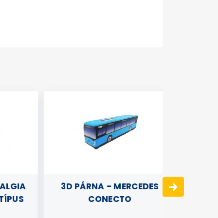
LGIA
3D PÁRNA - MERCEDES
GYERM
PUS
CONECTO