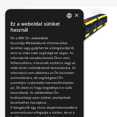
×
Ez a weboldal sütiket
HUNGARIAN
használ
ENGLISH
Ön a BKV Zrt. weboldalát
használja.Weboldalunk információkat
tárolhat vagy gyűjthet be a böngészőjéről,
amit az oldal sütik segítségével végez. Az
információk vonatkozhatnak Önre mint
felhasználóra, a használt eszközre vagy az
oldal elvárt működésének biztosítására. Az
információ nem alkalmas az Ön közvetlen
azonosítására, de segítségével Ön
személyre szabottabb internetélményhez
jut. Ön dönti el, hogy engedélyezi-e sütik
használatát. Az alábbiakban Ön
kiválaszthatja azon sütiket, amelyeknek
kezeléséhez hozzájárul.
A böngészők egy része alapértelmezettként
automatikusan elfogadja a sütiket, de ez a