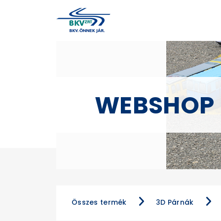
WEBSHOP
Összes termék
3D Párnák