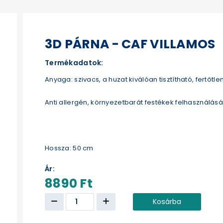
3D PÁRNA - CAF VILLAMOS
Termékadatok:
Anyaga: szivacs, a huzat kiválóan tisztítható, fertőtle
Anti allergén, környezetbarát festékek felhasználásáv
Hossza: 50 cm
Ár:
8890 Ft
Kosárba