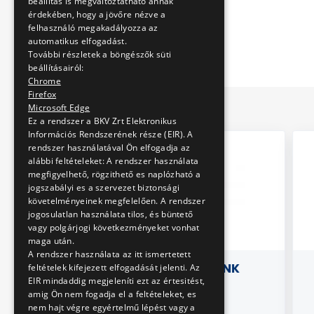
beállítás is megváltoztatható annak
érdekében, hogy a jövőre nézve a
felhasználó megakadályozza az
automatikus elfogadást.
További részletek a böngészők süti
beállításairól:
Chrome
Firefox
Microsoft Edge
Ez a rendszer a BKV Zrt Elektronikus
Információs Rendszerének része (EIR). A
rendszer használatával Ön elfogadja az
alábbi feltételeket: A rendszer használata
megfigyelhető, rögzithető es naplózható a
jogszabályi es a szervezet biztonsági
követelményeinek megfelelően. A rendszer
jogosulatlan használata tilos, és büntető
vagy polgárjogi következményeket vonhat
maga után.
A rendszer használata az itt ismertetett
ETEK - 150
AMÍG REPÜLÜNK
feltételek kifejezett elfogadását jelenti. Az
EIR mindaddig megjeleníti ezt az értesitést,
COGHWEEL
amig Ön nem fogadja el a feltételeket, es
UDAPEST
nem hajt végre egyértelmű lépést vagy a