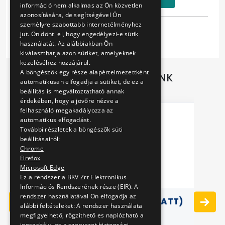
információ nem alkalmas az Ön közvetlen
azonosítására, de segítségével Ön
személyre szabottabb internetélményhez
Tulajdonságok
jut. Ön dönti el, hogy engedélyezi-e sütik
használatát. Az alábbiakban Ön
kiválaszthatja azon sütiket, amelyeknek
kezeléséhez hozzájárul.
A böngészők egy része alapértelmezettként
TOVÁBBI AJÁNLATAINK
automatikusan elfogadja a sütiket, de ez a
beállítás is megváltoztatható annak
érdekében, hogy a jövőre nézve a
felhasználó megakadályozza az
automatikus elfogadást.
További részletek a böngészők süti
beállításairól:
Chrome
Firefox
Microsoft Edge
Ez a rendszer a BKV Zrt Elektronikus
Információs Rendszerének része (EIR). A
rendszer használatával Ön elfogadja az
K
MATRICAÍV - METRÓK (MATT)
alábbi feltételeket: A rendszer használata
megfigyelhető, rögzithető es naplózható a
jogszabályi es a szervezet biztonsági