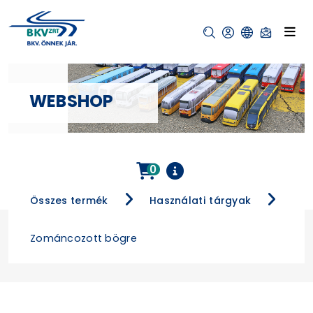
WEBSHOP
0
Összes termék
Használati tárgyak
Zománcozott bögre