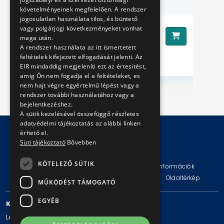
követelményeinek megfelelően. A rendszer
jogosulatlan használata tilos, és büntető
vagy polgárjogi következményeket vonhat
890 Ft
Ár:
Ár
maga után.
A rendszer használata az itt ismertetett
feltételek kifejezett elfogadását jelenti. Az
EIR mindaddig megjeleníti ezt az értesitést,
amig Ön nem fogadja el a feltételeket, es
nem hajt végre egyértelmű lépést vagy a
rendszer további használatához vagy a
bejelentkezéshez.
A sütik kezelésével összefüggő részletes
adatvédelmi tájékoztatás az alábbi linken
érhető el.
Süti tájékoztató
Bővebben
© Copyright 2026 BKV Zrt.
KÖTELEZŐ SÜTIK
Impresszum
Jogi nyilatkozat
Technikai információk
Adatvédelmi politika és tájékoztatások
ÁSZF
Oldaltérkép
MŰKÖDÉST TÁMOGATÓ
EGYÉB
KAPCSOLAT
Levelezési cím: 1980 Budapest, Pf. 11.