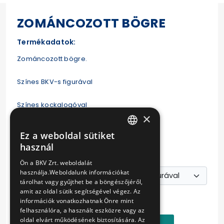
ZOMÁNCOZOTT BÖGRE
Termékadatok:
Zománcozott bögre.
Színes BKV-s figurával
Színes kockalogóval
×
Színes tojáslogóval
Ez a weboldal sütiket
HUNGARIAN
használ
Ürtartalom: 350 ml
ENGLISH
Ön a BKV Zrt. weboldalát
használja.Weboldalunk információkat
tárolhat vagy gyűjthet be a böngészőjéről,
Ár:
amit az oldal sütik segítségével végez. Az
2690 Ft
információk vonatkozhatnak Önre mint
felhasználóra, a használt eszközre vagy az
oldal elvárt működésének biztosítására. Az
Kosárba