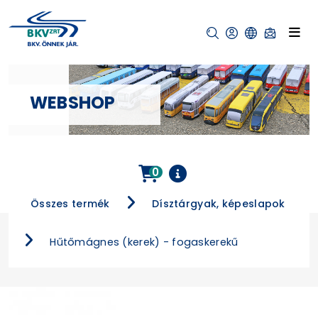
WEBSHOP
0
Összes termék
Dísztárgyak, képeslapok
Hűtőmágnes (kerek) - fogaskerekű