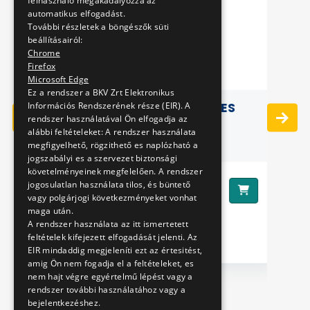
felhasználó megakadályozza az
automatikus elfogadást.
További részletek a böngészők süti
beállításairól:
Chrome
Firefox
Microsoft Edge
Ez a rendszer a BKV Zrt Elektronikus
Információs Rendszerének része (EIR). A
NYAKPÁNT - BKV SZÍNES
H
rendszer használatával Ön elfogadja az
alábbi feltételeket: A rendszer használata
megfigyelhető, rögzithető es naplózható a
jogszabályi es a szervezet biztonsági
követelményeinek megfelelően. A rendszer
1790 Ft
jogosulatlan használata tilos, és büntető
Ár:
Ár
vagy polgárjogi következményeket vonhat
maga után.
A rendszer használata az itt ismertetett
feltételek kifejezett elfogadását jelenti. Az
EIR mindaddig megjeleníti ezt az értesitést,
amig Ön nem fogadja el a feltételeket, es
nem hajt végre egyértelmű lépést vagy a
rendszer további használatához vagy a
bejelentkezéshez.