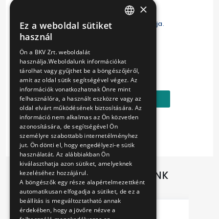
Anyaga: műanyag és fém
×
A fogaskerekű jármű kedves, rajzolt figurája.
Ez a weboldal sütiket
HUNGARIAN
használ
ENGLISH
... mert járművek is tudnak mosolyogni.
Ön a BKV Zrt. weboldalát
használja.Weboldalunk információkat
Ár:
tárolhat vagy gyűjthet be a böngészőjéről,
990 Ft
amit az oldal sütik segítségével végez. Az
információk vonatkozhatnak Önre mint
Kosárba
felhasználóra, a használt eszközre vagy az
oldal elvárt működésének biztosítására. Az
információ nem alkalmas az Ön közvetlen
azonosítására, de segítségével Ön
személyre szabottabb internetélményhez
jut. Ön dönti el, hogy engedélyezi-e sütik
használatát. Az alábbiakban Ön
kiválaszthatja azon sütiket, amelyeknek
TOVÁBBI AJÁNLATAINK
kezeléséhez hozzájárul.
A böngészők egy része alapértelmezettként
automatikusan elfogadja a sütiket, de ez a
beállítás is megváltoztatható annak
érdekében, hogy a jövőre nézve a