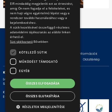
EIR mindaddig megjeleníti ezt az értesitést,
amig Ön nem fogadja el a feltételeket, es
nem hajt végre egyértelmű lépést vagy a
rendszer további használatához vagy a
bejelentkezéshez.
A sütik kezelésével összefüggő részletes
adatvédelmi tájékoztatás az alábbi linken
érhető el.
Süti tájékoztató
Bővebben
© Copyright 2026 BKV Zrt.
KÖTELEZŐ SÜTIK
Impresszum
Jogi nyilatkozat
Technikai információk
Adatvédelmi politika és tájékoztatások
ÁSZF
Oldaltérkép
MŰKÖDÉST TÁMOGATÓ
EGYÉB
KAPCSOLAT
Levelezési cím: 1980 Budapest, Pf. 11.
ÖSSZES ELFOGADÁSA
Székhely: 1980 Budapest, Akácfa u. 15.
Központi telefonszám: + 36 1 461-65-00
ÖSSZES ELUTASÍTÁSA
E-mail cím: bkv@bkv.hu
RÉSZLETEK MEGJELENÍTÉSE