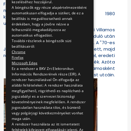
kezeléséhez hozzájárul.
Forgalomban
A böngészők egy része alapértelmezettként
mikor
1980
automatikusan elfogadja a sütiket, de ez a
közlekedett
beállítás is megváltoztatható annak
utoljára
érdekében, hogy a jövőre nézve a
A Budapest Városi Villamos
felhasználó megakadályozza az
automatikus elfogadást.
Vasúthoz a századforduló után
További részletek a böngészők süti
került a motorkocsi. A "70-es
beállításairól:
Jellegzetessége,
évek végéig közlekedett, majd
Chrome
rövid története
1987-ben újították fel, eredeti
Firefox
színűre festették. Azóta
Microsoft Edge
nosztalgia-villamosként
Ez a rendszer a BKV Zrt Elektronikus
közlekedik Budapest utcáin.
Információs Rendszerének része (EIR). A
rendszer használatával Ön elfogadja az
alábbi feltételeket: A rendszer használata
megfigyelhető, rögzithető es naplózható a
jogszabályi es a szervezet biztonsági
követelményeinek megfelelően. A rendszer
jogosulatlan használata tilos, és büntető
vagy polgárjogi következményeket vonhat
maga után.
A rendszer használata az itt ismertetett
feltételek kifejezett elfogadását jelenti. Az