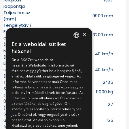
időpontja
Teljes hossz
9900 mm
(mm)
Tengelytáv /
Forgóváz
×
3200 mm
csaptávolság
Ez a weboldal sütiket
(mm)
HUNGARIAN
használ
Max sebesség
40 km/h
ENGLISH
(km/h)
Ön a BKV Zrt. weboldalát
Engedélyezett
használja.Weboldalunk információkat
sebesség
40 km/h
tárolhat vagy gyűjthet be a böngészőjéről,
(km/h)
amit az oldal sütik segítségével végez. Az
Teljesítmény (LE)
2*35
információk vonatkozhatnak Önre mint
felhasználóra, a használt eszközre vagy az
Szolgálati
11000 kg
oldal elvárt működésének biztosítására. Az
tömeg (kg)
információ nem alkalmas az Ön közvetlen
Ülőhelyek száma
azonosítására, de segítségével Ön
27
(fő)
személyre szabottabb internetélményhez
Szállítható
jut. Ön dönti el, hogy engedélyezi-e sütik
utasok száma (5
55
használatát. Az alábbiakban Ön
kiválaszthatja azon sütiket, amelyeknek
fő/m2)