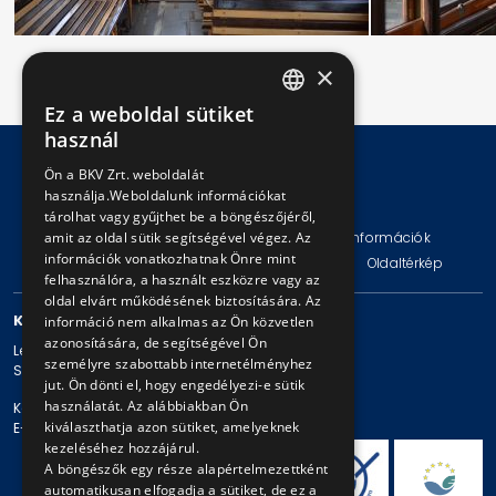
×
Ez a weboldal sütiket
HUNGARIAN
használ
ENGLISH
Ön a BKV Zrt. weboldalát
használja.Weboldalunk információkat
© Copyright 2026 BKV Zrt.
tárolhat vagy gyűjthet be a böngészőjéről,
Impresszum
Jogi nyilatkozat
Technikai információk
amit az oldal sütik segítségével végez. Az
információk vonatkozhatnak Önre mint
Adatvédelmi politika és tájékoztatások
ÁSZF
Oldaltérkép
felhasználóra, a használt eszközre vagy az
oldal elvárt működésének biztosítására. Az
KAPCSOLAT
információ nem alkalmas az Ön közvetlen
azonosítására, de segítségével Ön
Levelezési cím: 1980 Budapest, Pf. 11.
személyre szabottabb internetélményhez
Székhely: 1980 Budapest, Akácfa u. 15.
jut. Ön dönti el, hogy engedélyezi-e sütik
használatát. Az alábbiakban Ön
Központi telefonszám: + 36 1 461-65-00
kiválaszthatja azon sütiket, amelyeknek
E-mail cím: bkv@bkv.hu
kezeléséhez hozzájárul.
A böngészők egy része alapértelmezettként
automatikusan elfogadja a sütiket, de ez a