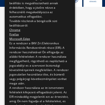
beállítás is megváltoztatható annak
érdekében, hogy a jövőre nézve a
felhasználó megakadályozza az
automatikus elfogadást.
További részletek a böngészők süti
beállításairól:
Chrome
Firefox
Microsoft Edge
Ez a rendszer a BKV Zrt Elektronikus
Információs Rendszerének része (EIR). A
rendszer használatával Ön elfogadja az
alábbi feltételeket: A rendszer használata
megfigyelhető, rögzithető es naplózható a
jogszabályi es a szervezet biztonsági
követelményeinek megfelelően. A rendszer
jogosulatlan használata tilos, és büntető
vagy polgárjogi következményeket vonhat
maga után.
A rendszer használata az itt ismertetett
feltételek kifejezett elfogadását jelenti. Az
EIR mindaddig megjeleníti ezt az értesitést,
amig Ön nem fogadja el a feltételeket, es