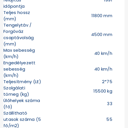
időpontja
Teljes hossz
11800 mm
(mm)
Tengelytáv /
Forgóváz
4500 mm
csaptávolság
(mm)
Max sebesség
40 km/h
(km/h)
Engedélyezett
sebesség
40 km/h
(km/h)
Teljesítmény (LE)
2*75
Szolgálati
15500 kg
tömeg (kg)
Ülőhelyek száma
33
(fő)
Szállítható
utasok száma (5
55
fő/m2)