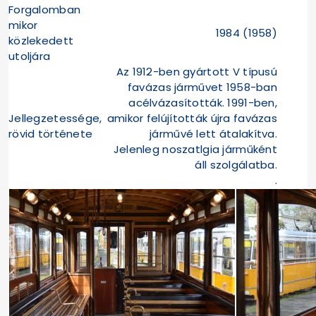
Forgalomban
mikor
1984 (1958)
közlekedett
utoljára
Az 1912-ben gyártott V típusú
favázas járművet 1958-ban
acélvázasították. 1991-ben,
Jellegzetessége,
amikor felújították újra favázas
rövid története
járművé lett átalakítva.
Jelenleg noszatlgia járműként
áll szolgálatba.
.