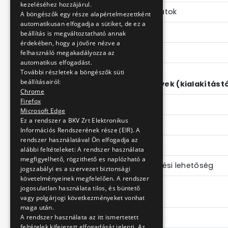
kezeléséhez hozzájárul.
Tengelyterhelési adatok
A böngészők egy része alapértelmezettként
automatikusan elfogadja a sütiket, de ez a
"A - tengely"
beállítás is megváltoztatható annak
érdekében, hogy a jövőre nézve a
"B - tengely"
felhasználó megakadályozza az
automatikus elfogadást.
További részletek a böngészők süti
beállításairól:
Szállítható személyek (kialakítást
Chrome
Firefox
Ülőhely
Microsoft Edge
Ez a rendszer a BKV Zrt Elektronikus
Állóhely (4 fő/m2)
Információs Rendszerének része (EIR). A
rendszer használatával Ön elfogadja az
Összesen
alábbi feltételeket: A rendszer használata
megfigyelhető, rögzithető es naplózható a
Kerekesszék elhelyezési lehetőség
jogszabályi es a szervezet biztonsági
követelményeinek megfelelően. A rendszer
jogosulatlan használata tilos, és büntető
Főegységek
vagy polgárjogi következményeket vonhat
maga után.
Motor
A rendszer használata az itt ismertetett
feltételek kifejezett elfogadását jelenti. Az