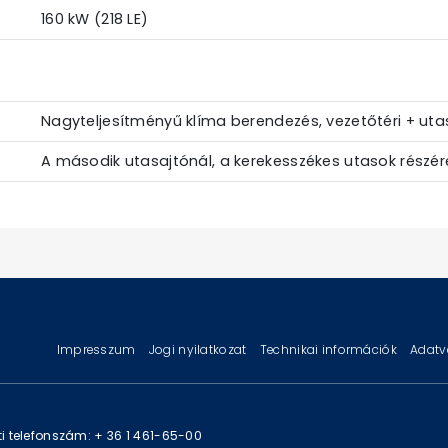
160 kW (218 LE)
Nagyteljesítményű klíma berendezés, vezetőtéri + uta
A második utasajtónál, a kerekesszékes utasok részér
Impresszum
Jogi nyilatkozat
Technikai információk
Adatv
i telefonszám: + 36 1 461-65-00