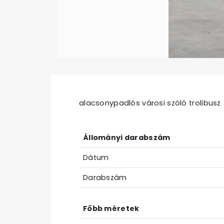
alacsonypadlós városi szóló trolibusz
Állományi darabszám
Dátum
Darabszám
Főbb méretek