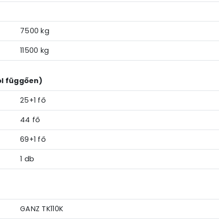
7500 kg
11500 kg
ól függően)
25+1 fő
44 fő
69+1 fő
1 db
GANZ TK110K