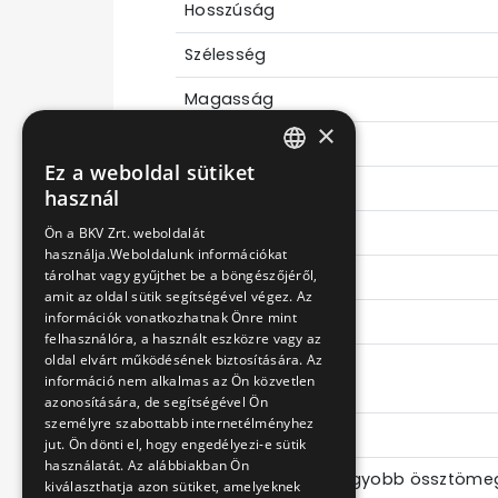
Hosszúság
Szélesség
Magasság
×
Tengelytávolság
Ez a weboldal sütiket
HUNGARIAN
"A" - "B"
használ
ENGLISH
Mellső túlnyúlás
Ön a BKV Zrt. weboldalát
használja.Weboldalunk információkat
Hátsó túlnyúlás
tárolhat vagy gyűjthet be a böngészőjéről,
amit az oldal sütik segítségével végez. Az
információk vonatkozhatnak Önre mint
Fordulókör átmérő
felhasználóra, a használt eszközre vagy az
oldal elvárt működésének biztosítására. Az
információ nem alkalmas az Ön közvetlen
Tömegadatok
azonosítására, de segítségével Ön
személyre szabottabb internetélményhez
Saját tömeg
jut. Ön dönti el, hogy engedélyezi-e sütik
használatát. Az alábbiakban Ön
Megengedett legnagyobb össztöme
kiválaszthatja azon sütiket, amelyeknek