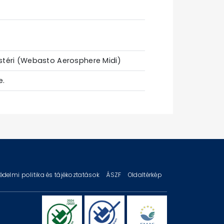
stéri (Webasto Aerosphere Midi)
e.
édelmi politika és tájékoztatások
ÁSZF
Oldaltérkép