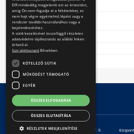
EIR mindaddig megjeleníti ezt az értesitést,
Teljesítmény
amig Ön nem fogadja el a feltételeket, es
nem hajt végre egyértelmű lépést vagy a
rendszer további használatához vagy a
Egyéb
bejelentkezéshez.
A sütik kezelésével összefüggő részletes
Légkondicionálás
adatvédelmi tájékoztatás az alábbi linken
érhető el.
Rámpa
Süti tájékoztató
Bővebben
KÖTELEZŐ SÜTIK
MŰKÖDÉST TÁMOGATÓ
EGYÉB
ÖSSZES ELFOGADÁSA
© Copyright 2026 BKV Zrt.
ÖSSZES ELUTASÍTÁSA
KAPCSOLAT
RÉSZLETEK MEGJELENÍTÉSE
Levelezési cím: 1980 Budapest, Pf. 11.
Központ