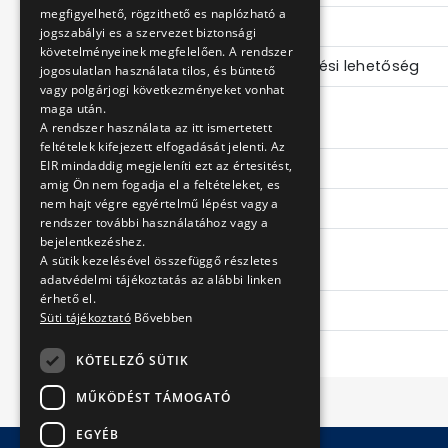
megfigyelhető, rögzithető es naplózható a
Összesen
jogszabályi es a szervezet biztonsági
követelményeinek megfelelően. A rendszer
Kerekesszék elhelyezési lehetőség
jogosulatlan használata tilos, és büntető
vagy polgárjogi következményeket vonhat
maga után.
Főegységek
A rendszer használata az itt ismertetett
feltételek kifejezett elfogadását jelenti. Az
EIR mindaddig megjeleníti ezt az értesitést,
Motor
amig Ön nem fogadja el a feltételeket, es
nem hajt végre egyértelmű lépést vagy a
Teljesítmény
rendszer további használatához vagy a
bejelentkezéshez.
A sütik kezelésével összefüggő részletes
Egyéb
adatvédelmi tájékoztatás az alábbi linken
érhető el.
Rámpa
Süti tájékoztató
Bővebben
KÖTELEZŐ SÜTIK
MŰKÖDÉST TÁMOGATÓ
EGYÉB