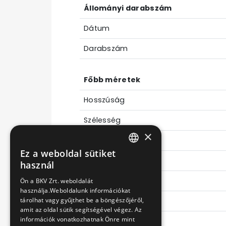
Állományi darabszám
Dátum
Darabszám
Főbb méretek
Hosszúság
Szélesség
×
Magasság
Ez a weboldal sütiket
HUNGARIAN
Tengelytávolság
használ
ENGLISH
"A" - "B"
Ön a BKV Zrt. weboldalát
használja.Weboldalunk információkat
Mellső túlnyúlás
tárolhat vagy gyűjthet be a böngészőjéről,
amit az oldal sütik segítségével végez. Az
információk vonatkozhatnak Önre mint
Hátsó túlnyúlás