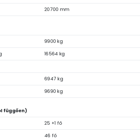
20700 mm
9900 kg
g
16564 kg
6947 kg
9690 kg
ól függően)
25 +1 fő
46 fő