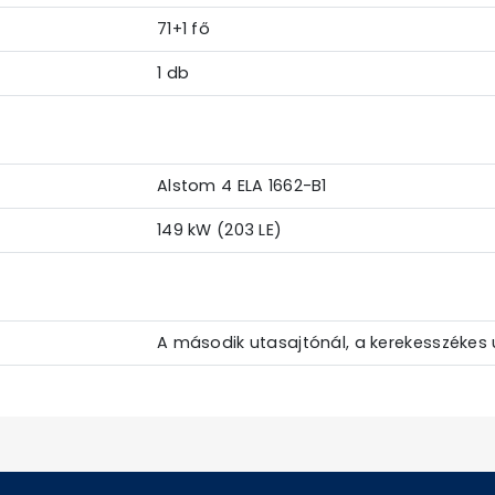
71+1 fő
1 db
Alstom 4 ELA 1662-B1
149 kW (203 LE)
A második utasajtónál, a kerekesszékes 