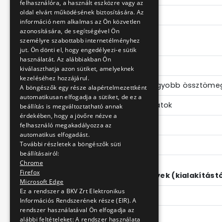
felhasználóra, a használt eszközre vagy az
oldal elvárt működésének biztosítására. Az
Fordulókör átmérő
információ nem alkalmas az Ön közvetlen
azonosítására, de segítségével Ön
személyre szabottabb internetélményhez
Tömegadatok
jut. Ön dönti el, hogy engedélyezi-e sütik
használatát. Az alábbiakban Ön
Saját tömeg
kiválaszthatja azon sütiket, amelyeknek
kezeléséhez hozzájárul.
Megengedett legnagyobb össztöme
A böngészők egy része alapértelmezettként
automatikusan elfogadja a sütiket, de ez a
Tengelyterhelési adatok
beállítás is megváltoztatható annak
érdekében, hogy a jövőre nézve a
"A - tengely"
felhasználó megakadályozza az
automatikus elfogadást.
"B - tengely"
További részletek a böngészők süti
beállításairól:
Chrome
Firefox
Szállítható személyek (kialakítást
Microsoft Edge
Ez a rendszer a BKV Zrt Elektronikus
Ülőhely
Információs Rendszerének része (EIR). A
rendszer használatával Ön elfogadja az
Állóhely (4 fő/m2)
alábbi feltételeket: A rendszer használata