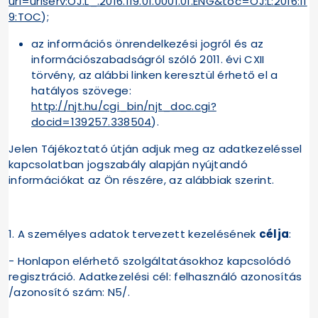
uri=uriserv:OJ.L_.2016.119.01.0001.01.ENG&toc=OJ:L:2016:11
9:TOC
);
az információs önrendelkezési jogról és az
információszabadságról szóló 2011. évi CXII
törvény, az alábbi linken keresztül érhető el a
hatályos szövege:
http://njt.hu/cgi_bin/njt_doc.cgi?
docid=139257.338504
).
Jelen Tájékoztató útján adjuk meg az adatkezeléssel
kapcsolatban jogszabály alapján nyújtandó
információkat az Ön részére, az alábbiak szerint.
1. A személyes adatok tervezett kezelésének
célja
:
- Honlapon elérhető szolgáltatásokhoz kapcsolódó
regisztráció. Adatkezelési cél: felhasználó azonosítás
/azonosító szám: N5/.