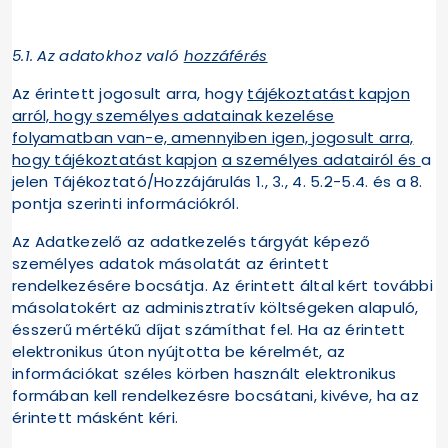
5.1.
Az adatokhoz való
hozzáférés
Az érintett jogosult arra, hogy
tájékoztatást kapjon
arról, hogy személyes adatainak kezelése
folyamatban van-e, amennyiben igen, jogosult arra,
hogy tájékoztatást kapjon
a személyes adatairól és
a
jelen Tájékoztató/Hozzájárulás 1., 3., 4. 5.2-5.4. és a 8.
pontja szerinti információkról.
Az Adatkezelő az adatkezelés tárgyát képező
személyes adatok másolatát az érintett
rendelkezésére bocsátja. Az érintett által kért további
másolatokért az adminisztratív költségeken alapuló,
ésszerű mértékű díjat számíthat fel. Ha az érintett
elektronikus úton nyújtotta be kérelmét, az
információkat széles körben használt elektronikus
formában kell rendelkezésre bocsátani, kivéve, ha az
érintett másként kéri.