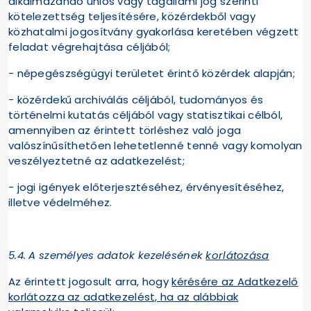
alkalmazandó uniós vagy tagállami jog szerinti
kötelezettség teljesítésére, közérdekből vagy
közhatalmi jogosítvány gyakorlása keretében végzett
feladat végrehajtása céljából;
- népegészségügyi területet érintő közérdek alapján;
- közérdekű archiválás céljából, tudományos és
történelmi kutatás céljából vagy statisztikai célból,
amennyiben az érintett törléshez való joga
valószínűsíthetően lehetetlenné tenné vagy komolyan
veszélyeztetné az adatkezelést;
- jogi igények előterjesztéséhez, érvényesítéséhez,
illetve védelméhez.
5.4.
A személyes adatok kezelésének
korlátozása
Az érintett jogosult arra, hogy
kérésére az Adatkezelő
korlátozza az adatkezelést, ha az alábbiak