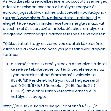
Az Adatkezelő a rendelkezésére bocsátott személyes
adatokat minden esetben a hatályos magyar és
európai jogszabályoknak és adatvédelmi politikájának
(
https://www.bkv.hu/hu/adatvedelmi_politika?jid
=)
eleget téve kezeli, minden esetben megteszi azokat
a technikai és szervezési intézkedéseket, amelyek a
megfelelő biztonságos adatkezeléshez szükségesek.
Tájékoztatjuk, hogy a személyes adatok kezelésére
különösen a következő hatályos jogszabályok alapján
kerül sor:
a természetes személyeknek a személyes adatok
kezelése tekintetében történő védelméről és az
ilyen adatok szabad áramlásáról, valamint a
95/46/EK Rendelet hatályon kívül helyezéséről
szóló 2016/679/EU Rendelet (2016. április 27.)
(GDPR), az alábbi linken keresztül érhető el a
hatályos szövege:
http://eur-lex.europa.eu/legal-content/EN/TXT/?