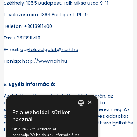
Székhely: 1055 Budapest, Falk Miksa utca 9-11.
Levelezési cím: 1363 Budapest, Pf.: 9.
Telefon: +3613911400
Fax: +3613911410
E-mail:
ugyfelszolgalat@naih.hu
Honlap:
http://www.naih.hu
9.
Egyéb információ:
Az Adatkezelő a regisztrációs eljárás során, az
×
adatmezők kitöltésén kívül egyéb adatokat
semmilyen módon nem gyűjt, és nem szerez meg. Az
Ez a weboldal sütiket
HUNGARIAN
adatkezelés során a megadott személyes adatokat
használ
az Adatkezelő kizárólagosan a választott szolgáltatás
ENGLISH
teljesítéséhez használja fel.
Ön a BKV Zrt. weboldalát
használja.Weboldalunk információkat