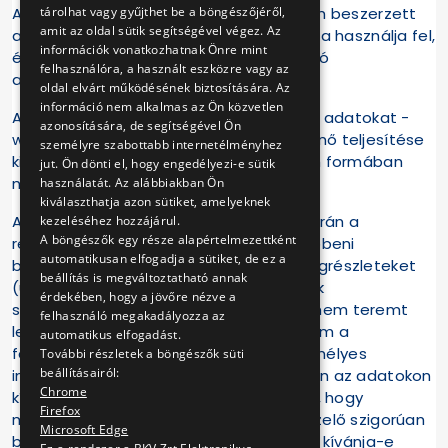
Az Adatkezelő a regisztrációs eljárásban beszerzett
tárolhat vagy gyűjthet be a böngészőjéről,
amit az oldal sütik segítségével végez. Az
adatokat kizárólag az ott megjelölt célra használja fel,
információk vonatkozhatnak Önre mint
és nem egyesíti más forrásból származó
felhasználóra, a használt eszközre vagy az
adatbázisaival.
oldal elvárt működésének biztosítására. Az
információ nem alkalmas az Ön közvetlen
A regisztrációs eljárás során beszerzett adatokat -
azonosítására, de segítségével Ön
webshop-os vásárlás postai úton történő teljesítése
személyre szabottabb internetélményhez
kivételével - harmadik félnek semmilyen formában
jut. Ön dönti el, hogy engedélyezi-e sütik
nem adja át.
használatát. Az alábbiakban Ön
kiválaszthatja azon sütiket, amelyeknek
Az Adatkezelő a regisztrációs eljárás során a
kezeléséhez hozzájárul.
A böngészők egy része alapértelmezettként
regisztrációt befejező felhasználók jövőbeni
automatikusan elfogadja a sütiket, de ez a
bejelentkezését megkönnyítő kis szövegrészleteket
beállítás is megváltoztatható annak
(ún. cookie-kat) helyez el a felhasználók
érdekében, hogy a jövőre nézve a
számítógépén. A cookie-k elfogadása nem teremt
felhasználó megakadályozza az
lehetőséget Az Adatkezelő számára sem a
automatikus elfogadást.
felhasználó számítógépéhez, sem személyes
További részletek a böngészők süti
beállításairól:
információihoz való hozzáférésre azokon az adatokon
Chrome
kívül, amelyekről a felhasználó úgy dönt, hogy
Firefox
megismertet. Ezt az eljárást Az Adatkezelő szigorúan
Microsoft Edge
betartja. A látogató választhat, hogy el kívánja-e