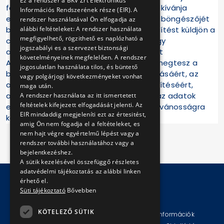
Ez a rendszer a BKV Zrt Elektronikus
fogadni a cookie-kat. Amennyiben nem kívánja
Információs Rendszerének része (EIR). A
elfogadni a cookie-k használatát, akkor böngészőjét
rendszer használatával Ön elfogadja az
beállíthatja olyan módon, hogy az értesítést küldjön a
alábbi feltételeket: A rendszer használata
megfigyelhető, rögzithető es naplózható a
cookie-k elhelyezésének kérelméről, vagy
jogszabályi es a szervezet biztonsági
automatikusan letiltsa azok használatát
követelményeinek megfelelően. A rendszer
Az Adatkezelő minden tőle elvárhatót megtesz a
jogosulatlan használata tilos, és büntető
birtokába került adatok titokban maradásáért, az
vagy polgárjogi következményeket vonhat
adatbiztonság követelményeinek teljesítéséért,
maga után.
azonban nem tud felelősséget vállalni az adatok
A rendszer használata az itt ismertetett
feltételek kifejezett elfogadását jelenti. Az
esetleges vis maior esemény miatti nyilvánosságra
EIR mindaddig megjeleníti ezt az értesitést,
kerüléséért.
amig Ön nem fogadja el a feltételeket, es
nem hajt végre egyértelmű lépést vagy a
rendszer további használatához vagy a
bejelentkezéshez.
A sütik kezelésével összefüggő részletes
adatvédelmi tájékoztatás az alábbi linken
érhető el.
Süti tájékoztató
Bővebben
© Copyright 2026 BKV Zrt.
KÖTELEZŐ SÜTIK
Impresszum
Jogi nyilatkozat
Technikai információk