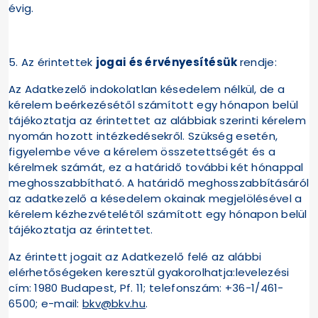
évig.
5. Az érintettek
jogai és érvényesítésük
rendje:
Az Adatkezelő indokolatlan késedelem nélkül, de a
kérelem beérkezésétől számított egy hónapon belül
tájékoztatja az érintettet az alábbiak szerinti kérelem
nyomán hozott intézkedésekről. Szükség esetén,
figyelembe véve a kérelem összetettségét és a
kérelmek számát, ez a határidő további két hónappal
meghosszabbítható. A határidő meghosszabbításáról
az adatkezelő a késedelem okainak megjelölésével a
kérelem kézhezvételétől számított egy hónapon belül
tájékoztatja az érintettet.
Az érintett jogait az Adatkezelő felé az alábbi
elérhetőségeken keresztül gyakorolhatja:levelezési
cím: 1980 Budapest, Pf. 11; telefonszám: +36-1/461-
6500; e-mail:
bkv@bkv.hu
.