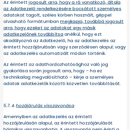
Az érintett
jogosult arra, hogy a rá vonatkozó, általa
az Adatkezelő rendelkezésére bocsátott személyes
adatokat tagolt, széles körben használt, géppel
olvasható formátumban
megkapja, továbbá jogosult
arra, hogy ezeket az adatokat egy másik
adatkezelőnek továbbítsa
anélkül, hogy ezt
akadályozná az Adatkezelő, ha az adatkezelés az
érintett hozzájárulásán vagy szerződésen alapul; vagy
az adatkezelés automatizált módon történik.
Az érintett az adathordozhatósághoz való jog
gyakorlása során jogosult arra, hogy – ha ez
technikailag megvalósítható – kérje a személyes
adatok adatkezelők közötti közvetlen továbbítását.
5.7.
A
hozájárulás visszavonása
Amennyiben az adatkezelés az érintett
hozzájárulásán alapul, az érintett hozzájárulását
bármikor visszavonhatja. A visszavonás nem érinti a