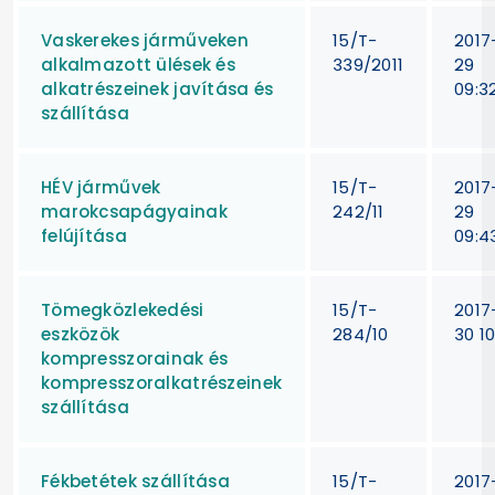
Vaskerekes járműveken
15/T-
2017
alkalmazott ülések és
339/2011
29
alkatrészeinek javítása és
09:3
szállítása
HÉV járművek
15/T-
2017
marokcsapágyainak
242/11
29
felújítása
09:4
Tömegközlekedési
15/T-
2017
eszközök
284/10
30 10
kompresszorainak és
kompresszoralkatrészeinek
szállítása
Fékbetétek szállítása
15/T-
2017