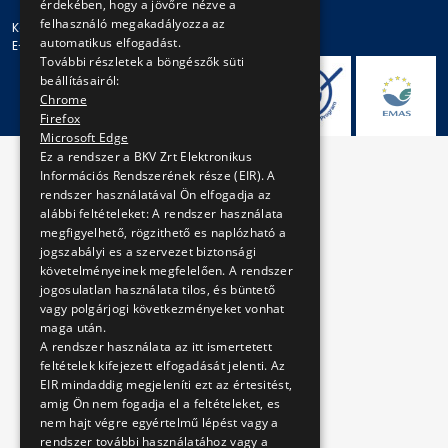
érdekében, hogy a jövőre nézve a
felhasználó megakadályozza az
Központi telefonszám: + 36 1 461-65-00
automatikus elfogadást.
E-mail cím: bkv@bkv.hu
További részletek a böngészők süti
beállításairól:
Chrome
Firefox
Microsoft Edge
Ez a rendszer a BKV Zrt Elektronikus
Információs Rendszerének része (EIR). A
rendszer használatával Ön elfogadja az
alábbi feltételeket: A rendszer használata
megfigyelhető, rögzithető es naplózható a
jogszabályi es a szervezet biztonsági
követelményeinek megfelelően. A rendszer
jogosulatlan használata tilos, és büntető
vagy polgárjogi következményeket vonhat
maga után.
A rendszer használata az itt ismertetett
feltételek kifejezett elfogadását jelenti. Az
EIR mindaddig megjeleníti ezt az értesitést,
amig Ön nem fogadja el a feltételeket, es
nem hajt végre egyértelmű lépést vagy a
rendszer további használatához vagy a