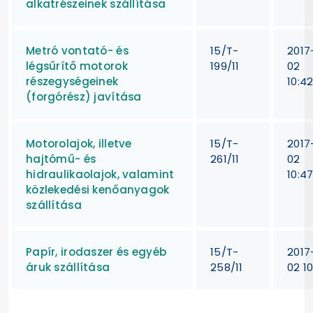
alkatrészeinek szállítása
Metró vontató- és
15/T-
2017
légsűrítő motorok
199/11
02
részegységeinek
10:4
(forgórész) javítása
Motorolajok, illetve
15/T-
2017
hajtómű- és
261/11
02
hidraulikaolajok, valamint
10:4
közlekedési kenőanyagok
szállítása
Papír, irodaszer és egyéb
15/T-
2017
áruk szállítása
258/11
02 10