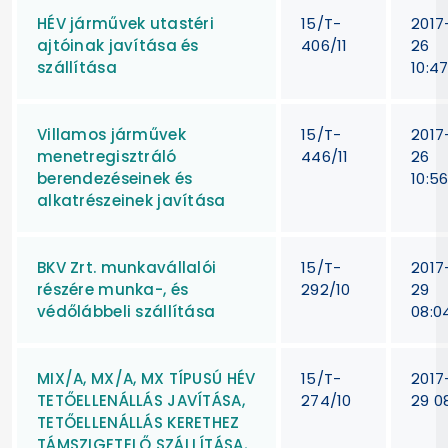
HÉV járművek utastéri
15/T-
2017
ajtóinak javítása és
406/11
26
szállítása
10:4
Villamos járművek
15/T-
2017
menetregisztráló
446/11
26
berendezéseinek és
10:5
alkatrészeinek javítása
BKV Zrt. munkavállalói
15/T-
2017
részére munka-, és
292/10
29
védőlábbeli szállítása
08:0
MIX/A, MX/A, MX TÍPUSÚ HÉV
15/T-
2017
TETŐELLENÁLLÁS JAVÍTÁSA,
274/10
29 08
TETŐELLENÁLLÁS KERETHEZ
TÁMSZIGETELŐ SZÁLLÍTÁSA,