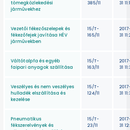
tömegközlekedési
385/11
31 11:
járművekhez
Vezetői fékezőszelepek és
15/T-
2017
fékezőfejek javítása HÉV
165/11
31 11
járművekben
Váltótalpfa és egyéb
15/T-
2017
faipari anyagok szállítása
163/11
31 11:
Veszélyes és nem veszélyes
15/T-
2017
hulladék elszállítása és
124/11
31 11
kezelése
Pneumatikus
15/T-
2017
fékszerelvények és
23/11
31 12