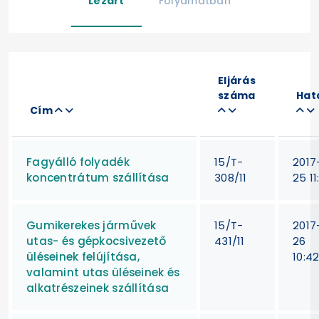
Lezárt
Folyamatban
Eljárás
száma
Hat
Cím
Fagyálló folyadék
15/T-
2017
koncentrátum szállítása
308/11
25 11
Gumikerekes járművek
15/T-
2017
utas- és gépkocsivezető
431/11
26
üléseinek felújítása,
10:4
valamint utas üléseinek és
alkatrészeinek szállítása