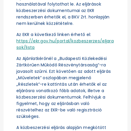
használatával folytathat le. Az eljárások
közbeszerzési dokumentumai az EKR
rendszerben érhetők el, a BKV Zrt. honlapján
nem kerülnek közzétételre.
Az EKR a következő linken érhető el:
https://ekr.gov.hu/portal/kozbeszerzes/eljara
sok/lista
Az Ajánlatkérőnél a „Budapesti Közlekedési
Zártkörűen Működő Részvénytársaság”-ra
javasolt szűrni. Ezt követően az adott eljárás
„Műveletek” oszlopában megjelenő
„Részletek”-re kattintás után érhetők el az
eljárásra vonatkozó főbb adatok, illetve a
közbeszerzési dokumentumok. Felhívjuk a
figyelmet, hogy az eljárásban való
részvételhez az EKR-be való regisztráció
szükséges.
A közbeszerzési eljárás alapján megkötött