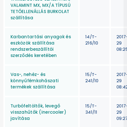
VALAMINT MX, MX/A TÍPUSÚ
TETŐELLENÁLLÁS BURKOLAT
szállítása
Karbantartási anyagok és
14/T-
2017
eszközök szállítása
216/10
29
rendszerbeszállítói
08:2
szerződés keretében
Vas-, nehéz- és
15/T-
2017
könnyűfémkohászati
241/10
29
termékek szállítása
08:4
Turbófeltöltők, levegő
15/T-
2017
visszahűtők (inercooler)
341/11
29
javítása
09:27