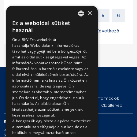
×
Előző
1
2
3
4
5
6
Ez a weboldal sütiket
HUNGARIAN
használ
7
8
9
10
11
Következő
ENGLISH
Ön a BKV Zrt. weboldalát
használja.Weboldalunk információkat
tárolhat vagy gyűjthet be a böngészőjéről,
amit az oldal sütik segítségével végez. Az
információk vonatkozhatnak Önre mint
felhasználóra, a használt eszközre vagy az
oldal elvárt működésének biztosítására. Az
információ nem alkalmas az Ön közvetlen
azonosítására, de segítségével Ön
© Copyright 2026 BKV Zrt.
személyre szabottabb internetélményhez
jut. Ön dönti el, hogy engedélyezi-e sütik
Impresszum
Jogi nyilatkozat
Technikai információk
használatát. Az alábbiakban Ön
Adatvédelmi politika és tájékoztatások
ÁSZF
Oldaltérkép
kiválaszthatja azon sütiket, amelyeknek
kezeléséhez hozzájárul.
A böngészők egy része alapértelmezettként
KAPCSOLAT
automatikusan elfogadja a sütiket, de ez a
Levelezési cím: 1980 Budapest, Pf. 11.
beállítás is megváltoztatható annak
Székhely: 1980 Budapest, Akácfa u. 15.