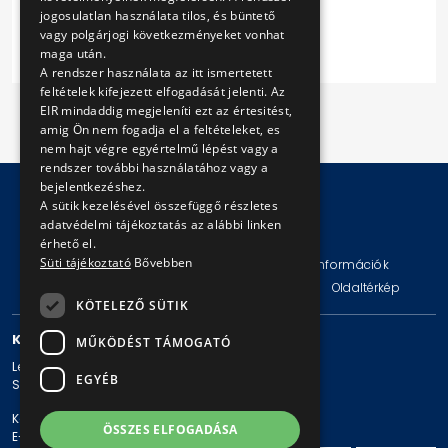
I 2014
jogosulatlan használata tilos, és büntető
vagy polgárjogi következményeket vonhat
maga után.
A rendszer használata az itt ismertetett
feltételek kifejezett elfogadását jelenti. Az
EIR mindaddig megjeleníti ezt az értesitést,
amig Ön nem fogadja el a feltételeket, es
nem hajt végre egyértelmű lépést vagy a
rendszer további használatához vagy a
bejelentkezéshez.
A sütik kezelésével összefüggő részletes
adatvédelmi tájékoztatás az alábbi linken
© Copyright 2026 BKV Zrt.
érhető el.
Süti tájékoztató
Bővebben
Impresszum
Jogi nyilatkozat
Technikai információk
Adatvédelmi politika és tájékoztatások
ÁSZF
Oldaltérkép
KÖTELEZŐ SÜTIK
KAPCSOLAT
MŰKÖDÉST TÁMOGATÓ
Levelezési cím: 1980 Budapest, Pf. 11.
EGYÉB
Székhely: 1980 Budapest, Akácfa u. 15.
Központi telefonszám: + 36 1 461-65-00
ÖSSZES ELFOGADÁSA
E-mail cím: bkv@bkv.hu