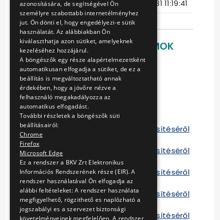
Ajánlattételi határidő
2017-05-31 11:19:41
azonosítására, de segítségével Ön
személyre szabottabb internetélményhez
jut. Ön dönti el, hogy engedélyezi-e sütik
használatát. Az alábbiakban Ön
kiválaszthatja azon sütiket, amelyeknek
LETÖLTHETŐ DOKUMENTUMOK
kezeléséhez hozzájárul.
A böngészők egy része alapértelmezettként
Ajánlati felhívás
automatikusan elfogadja a sütiket, de ez a
Ajánlati dokumentáció
beállítás is megváltoztatható annak
Kitöltendő mellékletek
érdekében, hogy a jövőre nézve a
Szállítási keretszerződés
felhasználó megakadályozza az
Szerződés 1
automatikus elfogadást.
További részletek a böngészők süti
Szerződés 2
beállításairól:
Tájékoztató a szerződés teljesítéséről
Chrome
1 2013
Firefox
Tájékoztató a szerződés teljesítéséről
Microsoft Edge
2 2013
Ez a rendszer a BKV Zrt Elektronikus
Tájékoztató a szerződés teljesítéséről
Információs Rendszerének része (EIR). A
rendszer használatával Ön elfogadja az
1 2014
alábbi feltételeket: A rendszer használata
Tájékoztató a szerződés teljesítéséről
megfigyelhető, rögzithető es naplózható a
2 2014
jogszabályi es a szervezet biztonsági
Tájékoztató a szerződés teljesítéséről
követelményeinek megfelelően. A rendszer