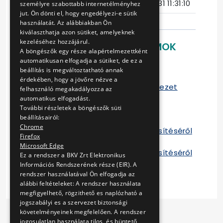
Ajánlattételi határidő
2017-05-31 11:31:10
személyre szabottabb internetélményhez
jut. Ön dönti el, hogy engedélyezi-e sütik
használatát. Az alábbiakban Ön
kiválaszthatja azon sütiket, amelyeknek
kezeléséhez hozzájárul.
LETÖLTHETŐ DOKUMENTUMOK
A böngészők egy része alapértelmezettként
automatikusan elfogadja a sütiket, de ez a
Ajánlati felhívás
beállítás is megváltoztatható annak
Ajánlati
érdekében, hogy a jövőre nézve a
dokumentáció+szerződéstervezet
felhasználó megakadályozza az
Mellékletek 1
automatikus elfogadást.
Mellékletek 2
További részletek a böngészők süti
beállításairól:
Szerződés
Chrome
Tájékoztató a szerződés teljesítéséről
Firefox
2014
Microsoft Edge
Tájékoztató a szerződés teljesítéséről
Ez a rendszer a BKV Zrt Elektronikus
2015
Információs Rendszerének része (EIR). A
rendszer használatával Ön elfogadja az
alábbi feltételeket: A rendszer használata
megfigyelhető, rögzithető es naplózható a
jogszabályi es a szervezet biztonsági
követelményeinek megfelelően. A rendszer
jogosulatlan használata tilos, és büntető