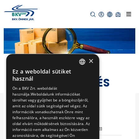
×
Ez a weboldal sütiket
HUNGARIAN
használ
VÁLTÓTALPFA ÉS
ENGLISH
Ön a BKV Zrt. weboldalát
EGYÉB FAIPARI
használja.Weboldalunk információkat
ANYAGOK
tárolhat vagy gyűjthet be a böngészőjéről,
amit az oldal sütik segítségével végez. Az
SZÁLLÍTÁSA
információk vonatkozhatnak Önre mint
felhasználóra, a használt eszközre vagy az
oldal elvárt működésének biztosítására. Az
Eljárás száma
15/T-163/11
információ nem alkalmas az Ön közvetlen
azonosítására, de segítségével Ön