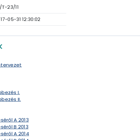
/T-23/11
17-05-31 12:30:02
K
stervezet
bezés I.
bezés II.
séről A 2013
séről B 2013
séről A 2014