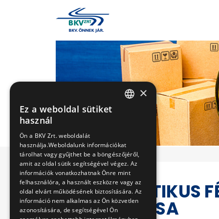
×
Ez a weboldal sütiket
HUNGARIAN
használ
ENGLISH
Ön a BKV Zrt. weboldalát
használja.Weboldalunk információkat
tárolhat vagy gyűjthet be a böngészőjéről,
amit az oldal sütik segítségével végez. Az
információk vonatkozhatnak Önre mint
felhasználóra, a használt eszközre vagy az
PNEUMATIKUS F
oldal elvárt működésének biztosítására. Az
SZÁLLÍTÁSA
információ nem alkalmas az Ön közvetlen
azonosítására, de segítségével Ön