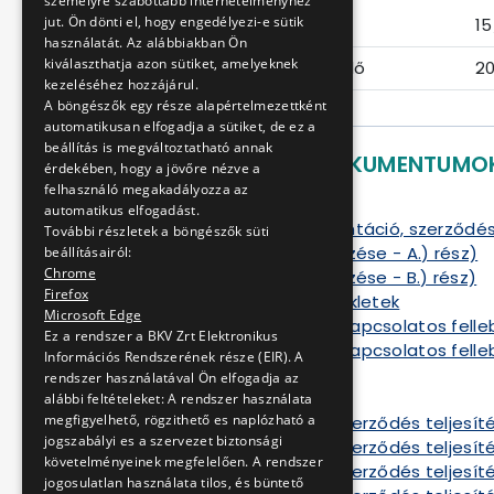
személyre szabottabb internetélményhez
jut. Ön dönti el, hogy engedélyezi-e sütik
Eljárás száma
15
használatát. Az alábbiakban Ön
kiválaszthatja azon sütiket, amelyeknek
Ajánlattételi határidő
20
kezeléséhez hozzájárul.
A böngészők egy része alapértelmezettként
automatikusan elfogadja a sütiket, de ez a
beállítás is megváltoztatható annak
LETÖLTHETŐ DOKUMENTUMO
érdekében, hogy a jövőre nézve a
felhasználó megakadályozza az
Ajánlati felhívás
automatikus elfogadást.
Ajánlati dokumentáció, szerződé
További részletek a böngészők süti
Tételek részletezése - A.) rész)
beállításairól:
Chrome
Tételek részletezése - B.) rész)
Firefox
Kitöltendő mellékletek
Microsoft Edge
Összegezéssel kapcsolatos felleb
Ez a rendszer a BKV Zrt Elektronikus
Összegezéssel kapcsolatos felleb
Információs Rendszerének része (EIR). A
Szerződés A
rendszer használatával Ön elfogadja az
Szerződés B
alábbi feltételeket: A rendszer használata
megfigyelhető, rögzithető es naplózható a
Tájékoztató a szerződés teljesíté
jogszabályi es a szervezet biztonsági
Tájékoztató a szerződés teljesíté
követelményeinek megfelelően. A rendszer
Tájékoztató a szerződés teljesíté
jogosulatlan használata tilos, és büntető