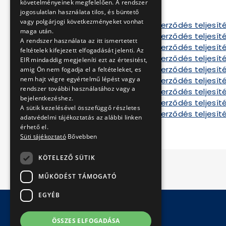
Szerződés B
követelményeinek megfelelően. A rendszer
jogosulatlan használata tilos, és büntető
Szerződés C
vagy polgárjogi következményeket vonhat
Tájékoztató a szerződés teljesíté
maga után.
Tájékoztató a szerződés teljesíté
A rendszer használata az itt ismertetett
Tájékoztató a szerződés teljesíté
feltételek kifejezett elfogadását jelenti. Az
Tájékoztató a szerződés teljesíté
EIR mindaddig megjeleníti ezt az értesitést,
Tájékoztató a szerződés teljesíté
amig Ön nem fogadja el a feltételeket, es
nem hajt végre egyértelmű lépést vagy a
Tájékoztató a szerződés teljesíté
rendszer további használatához vagy a
Tájékoztató a szerződés teljesíté
bejelentkezéshez.
Tájékoztató a szerződés teljesíté
A sütik kezelésével összefüggő részletes
Tájékoztató a szerződés teljesít
adatvédelmi tájékoztatás az alábbi linken
érhető el.
Süti tájékoztató
Bővebben
KÖTELEZŐ SÜTIK
MŰKÖDÉST TÁMOGATÓ
EGYÉB
ÖSSZES ELFOGADÁSA
© Copyright 2026 BKV Zrt.