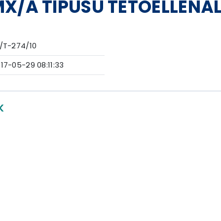
MX/A TÍPUSÚ TETŐELLENÁ
/T-274/10
17-05-29 08:11:33
K