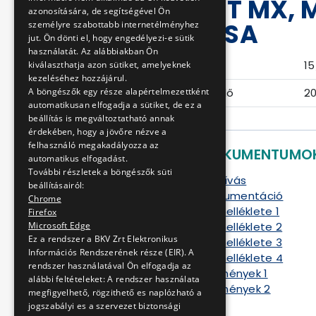
VALAMINT MX, 
azonosítására, de segítségével Ön
SZÁLLÍTÁSA
személyre szabottabb internetélményhez
jut. Ön dönti el, hogy engedélyezi-e sütik
használatát. Az alábbiakban Ön
Eljárás száma
15
kiválaszthatja azon sütiket, amelyeknek
kezeléséhez hozzájárul.
Ajánlattételi határidő
20
A böngészők egy része alapértelmezettként
automatikusan elfogadja a sütiket, de ez a
beállítás is megváltoztatható annak
érdekében, hogy a jövőre nézve a
felhasználó megakadályozza az
LETÖLTHETŐ DOKUMENTUMO
automatikus elfogadást.
További részletek a böngészők süti
Ajánlattételi felhívás
beállításairól:
Ajánlattételi dokumentáció
Chrome
Dokumentáció melléklete 1
Firefox
Dokumentáció melléklete 2
Microsoft Edge
Ez a rendszer a BKV Zrt Elektronikus
Dokumentáció melléklete 3
Információs Rendszerének része (EIR). A
Dokumentáció melléklete 4
rendszer használatával Ön elfogadja az
Műszaki követelmények 1
alábbi feltételeket: A rendszer használata
Műszaki követelmények 2
megfigyelhető, rögzithető es naplózható a
Szerződés A
jogszabályi es a szervezet biztonsági