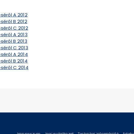
séről A 2012
séről B 2012
séről C 2012
séről A 2013
séről B 2013
séről C 2013
séről A 2014
séről B 2014
éséről C 2014
Impresszum
Jogi nyilatkozat
Technikai információk
Adatv