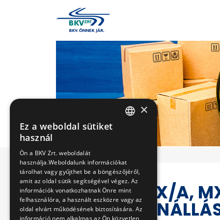
×
Ez a weboldal sütiket
HUNGARIAN
használ
ENGLISH
Ön a BKV Zrt. weboldalát
használja.Weboldalunk információkat
tárolhat vagy gyűjthet be a böngészőjéről,
amit az oldal sütik segítségével végez. Az
MIX/A, MX/A, M
információk vonatkozhatnak Önre mint
felhasználóra, a használt eszközre vagy az
TETŐELLENÁLLÁS
oldal elvárt működésének biztosítására. Az
információ nem alkalmas az Ön közvetlen