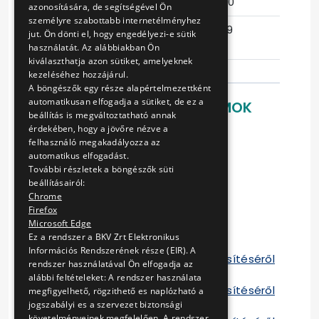
Eljárás száma
15/T-292/10
azonosítására, de segítségével Ön
személyre szabottabb internetélményhez
Ajánlattételi
2017-05-29
jut. Ön dönti el, hogy engedélyezi-e sütik
határidő
08:04:19
használatát. Az alábbiakban Ön
kiválaszthatja azon sütiket, amelyeknek
kezeléséhez hozzájárul.
A böngészők egy része alapértelmezettként
automatikusan elfogadja a sütiket, de ez a
LETÖLTHETŐ DOKUMENTUMOK
beállítás is megváltoztatható annak
érdekében, hogy a jövőre nézve a
Ajánlati felhívás
felhasználó megakadályozza az
Műszaki követelmények
automatikus elfogadást.
TÁBLÁZAT extra méretek
További részletek a böngészők süti
Szállítási szerődéstervezet
beállításairól:
TÁBLÁZAT
Chrome
Firefox
Ajánlati dokumentáció
Microsoft Edge
Kiegészítő tájékoztatás
Ez a rendszer a BKV Zrt Elektronikus
Szerződés
Információs Rendszerének része (EIR). A
Tájékoztató a szerződés teljesítéséről
rendszer használatával Ön elfogadja az
2012
alábbi feltételeket: A rendszer használata
Tájékoztató a szerződés teljesítéséről
megfigyelhető, rögzithető es naplózható a
2013
jogszabályi es a szervezet biztonsági
követelményeinek megfelelően. A rendszer