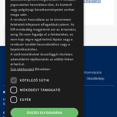
Tájékoztató a szerződés teljesítéséről
jogosulatlan használata tilos, és büntető
2014
vagy polgárjogi következményeket vonhat
maga után.
A rendszer használata az itt ismertetett
feltételek kifejezett elfogadását jelenti. Az
EIR mindaddig megjeleníti ezt az értesitést,
amig Ön nem fogadja el a feltételeket, es
nem hajt végre egyértelmű lépést vagy a
rendszer további használatához vagy a
bejelentkezéshez.
A sütik kezelésével összefüggő részletes
adatvédelmi tájékoztatás az alábbi linken
© Copyright 2026 BKV Zrt.
érhető el.
Süti tájékoztató
Bővebben
Impresszum
Jogi nyilatkozat
Technikai információk
Adatvédelmi politika és tájékoztatások
ÁSZF
Oldaltérkép
KÖTELEZŐ SÜTIK
MŰKÖDÉST TÁMOGATÓ
KAPCSOLAT
Levelezési cím: 1980 Budapest, Pf. 11.
EGYÉB
Székhely: 1980 Budapest, Akácfa u. 15.
Központi telefonszám: + 36 1 461-65-00
ÖSSZES ELFOGADÁSA