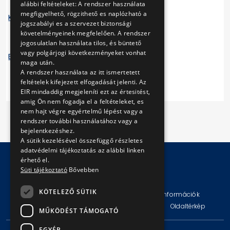
alábbi feltételeket: A rendszer használata
megfigyelhető, rögzithető es naplózható a
Közmű továbbadási szerződés minták
jogszabályi es a szervezet biztonsági
követelményeinek megfelelően. A rendszer
jogosulatlan használata tilos, és büntető
vagy polgárjogi következményeket vonhat
Bankgarancia elvárt követelményei
maga után.
A rendszer használata az itt ismertetett
feltételek kifejezett elfogadását jelenti. Az
EIR mindaddig megjeleníti ezt az értesitést,
amig Ön nem fogadja el a feltételeket, es
nem hajt végre egyértelmű lépést vagy a
rendszer további használatához vagy a
bejelentkezéshez.
A sütik kezelésével összefüggő részletes
adatvédelmi tájékoztatás az alábbi linken
érhető el.
Süti tájékoztató
Bővebben
© Copyright 2026 BKV Zrt.
KÖTELEZŐ SÜTIK
Impresszum
Jogi nyilatkozat
Technikai információk
Adatvédelmi politika és tájékoztatások
ÁSZF
Oldaltérkép
MŰKÖDÉST TÁMOGATÓ
EGYÉB