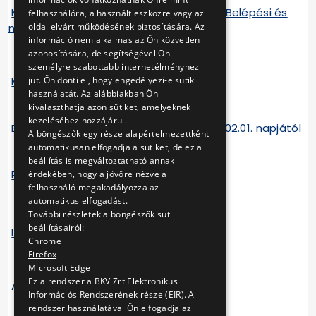
Metró és MillFAV területekre vonatkozó Belépési és
felhasználóra, a használt eszközre vagy az
munkavégzési engedély sablon
oldal elvárt működésének biztosítására. Az
információ nem alkalmas az Ön közvetlen
azonosítására, de segítségével Ön
személyre szabottabb internetélményhez
Metró-MillFAV Utasítás
jut. Ön dönti el, hogy engedélyezi-e sütik
használatát. Az alábbiakban Ön
kiválaszthatja azon sütiket, amelyeknek
kezeléséhez hozzájárul.
Bérleti szerződés minta. Hatályos:2022.02.01. napjától
A böngészők egy része alapértelmezettként
automatikusan elfogadja a sütiket, de ez a
beállítás is megváltoztatható annak
Pályázati lap
érdekében, hogy a jövőre nézve a
felhasználó megakadályozza az
automatikus elfogadást.
További részletek a böngészők süti
beállításairól:
Ingatlanhasznosítási szabályzat
Chrome
Firefox
Microsoft Edge
Ez a rendszer a BKV Zrt Elektronikus
Ajánlati biztosíték
Információs Rendszerének része (EIR). A
rendszer használatával Ön elfogadja az