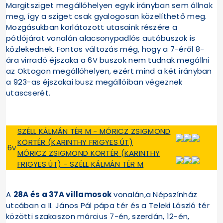
Margitsziget megállóhelyen egyik irányban sem állnak
meg, így a sziget csak gyalogosan közelíthető meg.
Mozgásukban korlátozott utasaink részére a
pótlójárat vonalán alacsonypadlós autóbuszok is
közlekednek. Fontos változás még, hogy a 7-éről 8-
ára virradó éjszaka a 6V buszok nem tudnak megállni
az Oktogon megállóhelyen, ezért mind a két irányban
a 923-as éjszakai busz megállóiban végeznek
utascserét.
SZÉLL KÁLMÁN TÉR M - MÓRICZ ZSIGMOND
KÖRTÉR (KARINTHY FRIGYES ÚT)
6v
MÓRICZ ZSIGMOND KÖRTÉR (KARINTHY
FRIGYES ÚT) - SZÉLL KÁLMÁN TÉR M
A
28A és a 37A villamosok
vonalán,a Népszínház
utcában a II. János Pál pápa tér és a Teleki László tér
közötti szakaszon március 7-én, szerdán, 12-én,