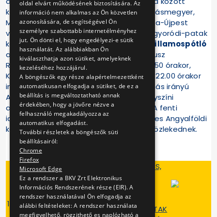
a Lehel tér és Rákospalota, Kossuth utca között
oldal elvárt működésének biztosítására. Az
közlekednek. Az utolsó villamos Káposztásmegyer,
információ nem alkalmas az Ön közvetlen
azonosítására, de segítségével Ön
Megyeri úttól 21.52-kor indul. Rákospalota-Újpest
személyre szabottabb internetélményhez
vasútállomás és Káposztásmegyer, Mogyoródi-patak
jut. Ön dönti el, hogy engedélyezi-e sütik
között a fenti időszakban
14V jelzésű villamospótló
használatát. Az alábbiakban Ön
autóbuszok közlekednek. Az első autóbusz
kiválaszthatja azon sütiket, amelyeknek
Rákospalota-Újpest vasútállomástól 21.50 órakor,
kezeléséhez hozzájárul.
Káposztásmegyer, Mogyoródi-pataktól 22.00 órakor
A böngészők egy része alapértelmezettként
indul. (A Rákospalota-Újpest vasútállomás irányú
automatikusan elfogadja a sütiket, de ez a
beállítás is megváltoztatható annak
Atlétikai stadion villamosmegállót a helyszíni
érdekében, hogy a jövőre nézve a
adottságok miatt nem tudjuk pótolni.) A fenti
felhasználó megakadályozza az
időszakban a
12-es villamosok
a 21.41-es Angyalföldi
automatikus elfogadást.
kocsiszíni indulástól üzemzárásig nem közlekednek.
További részletek a böngészők süti
beállításairól:
Chrome
Firefox
RÁKOSPALOTA-ÚJPEST VASÚTÁLLOMÁS,
Microsoft Edge
TÁROLÓ - KÁPOSZTÁSMEGYER,
Ez a rendszer a BKV Zrt Elektronikus
MOGYORÓDI-PATAK
Információs Rendszerének része (EIR). A
rendszer használatával Ön elfogadja az
MÁRCIUS 8-ÁN
14v
alábbi feltételeket: A rendszer használata
KÁPOSZTÁSMEGYER, MOGYORÓDI-PATAK
megfigyelhető, rögzithető es naplózható a