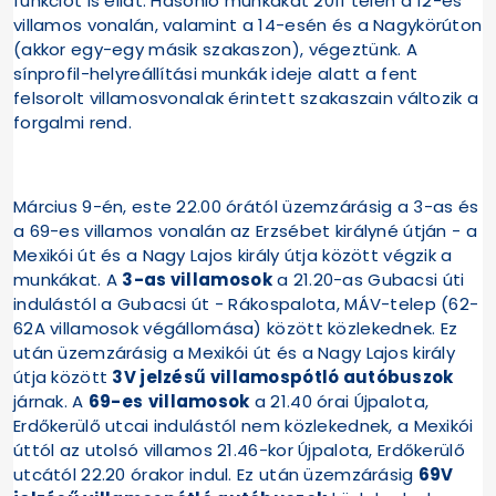
funkciót is ellát. Hasonló munkákat 2011 telén a 12-es
villamos vonalán, valamint a 14-esén és a Nagykörúton
(akkor egy-egy másik szakaszon), végeztünk. A
sínprofil-helyreállítási munkák ideje alatt a fent
felsorolt villamosvonalak érintett szakaszain változik a
forgalmi rend.
Március 9-én, este 22.00 órától üzemzárásig a 3-as és
a 69-es villamos vonalán az Erzsébet királyné útján - a
Mexikói út és a Nagy Lajos király útja között végzik a
munkákat. A
3-as villamosok
a 21.20-as Gubacsi úti
indulástól a Gubacsi út - Rákospalota, MÁV-telep (62-
62A villamosok végállomása) között közlekednek. Ez
után üzemzárásig a Mexikói út és a Nagy Lajos király
útja között
3V jelzésű villamospótló autóbuszok
járnak. A
69-es
villamosok
a 21.40 órai Újpalota,
Erdőkerülő utcai indulástól nem közlekednek, a Mexikói
úttól az utolsó villamos 21.46-kor Újpalota, Erdőkerülő
utcától 22.20 órakor indul. Ez után üzemzárásig
69V