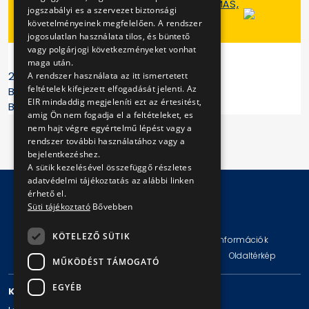
- RÁKOSPALOTA-ÚJPEST VASÚTÁLLOMÁS,
jogszabályi es a szervezet biztonsági
TÁROLÓ
követelményeinek megfelelően. A rendszer
MÁRCIUS 8-ÁN
jogosulatlan használata tilos, és büntető
vagy polgárjogi következményeket vonhat
maga után.
2012. március 7.
A rendszer használata az itt ismertetett
feltételek kifejezett elfogadását jelenti. Az
Budapesti Közlekedési Központ
EIR mindaddig megjeleníti ezt az értesitést,
BKV Zrt.
amig Ön nem fogadja el a feltételeket, es
nem hajt végre egyértelmű lépést vagy a
rendszer további használatához vagy a
bejelentkezéshez.
A sütik kezelésével összefüggő részletes
adatvédelmi tájékoztatás az alábbi linken
érhető el.
Süti tájékoztató
Bővebben
© Copyright 2026 BKV Zrt.
KÖTELEZŐ SÜTIK
Impresszum
Jogi nyilatkozat
Technikai információk
Adatvédelmi politika és tájékoztatások
ÁSZF
Oldaltérkép
MŰKÖDÉST TÁMOGATÓ
EGYÉB
KAPCSOLAT