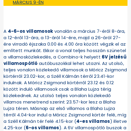
MÁRCIUS 9-ÉN
A
4-6-os villamosok
vonalán a március 7-éről 8-ára,
a 12-éről 13-ára, a 13-áról 14-ére, majd a 26-áról 27-
ére virradó éjszaka 0.00 és 4.00 óra között végzik el az
említett munkát. Ekkor a vonal teljes hosszán szünetel
a villamosközlekedés, a Combino-k helyett
6V jelzésű
villamospótló
autóbuszokkal lehet utazni. Az utolsó,
teljes vonalon közlekedő villamosok a Móricz Zsigmond
körtérről 23.02-kor, a Széll Kálmán térről 23.41-kor
indulnak. A Móricz Zsigmond körtérről 23.12 és 0.12
között induló villamosok csak a Blaha Lujza térig
közlekednek. Az utolsó teljes vonalon közlekedő
villamos menetrend szerint 23.57-kor lesz a Blaha
Lujza téren. Másnap az első villamos a Blaha Lujza
térről 4.04-kor indul a Móricz Zsigmond körtér felé, míg
a Széll Kálmán tér felé 4.15-kor (
4-es villamos
) illetve
4.25-kor (
6-os villamos
). A 6V villamospótló buszok a