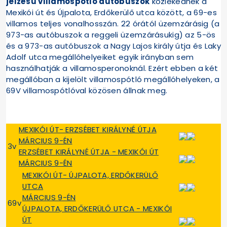
jelzésű villamospótló autóbuszok
közlekednek a
Mexikói út és Újpalota, Erdőkerülő utca között, a 69-es
villamos teljes vonalhosszán. 22 órától üzemzárásig (a
973-as autóbuszok a reggeli üzemzárásukig) az 5-ös
és a 973-as autóbuszok a Nagy Lajos király útja és Laky
Adolf utca megállóhelyeiket egyik irányban sem
használhatják a villamosperonoknál. Ezért ebben a két
megállóban a kijelölt villamospótló megállóhelyeken, a
69V villamospótlóval közösen állnak meg.
MEXIKÓI ÚT- ERZSÉBET KIRÁLYNÉ ÚTJA
MÁRCIUS 9-ÉN
3v
ERZSÉBET KIRÁLYNÉ ÚTJA - MEXIKÓI ÚT
MÁRCIUS 9-ÉN
MEXIKÓI ÚT- ÚJPALOTA, ERDŐKERÜLŐ
UTCA
MÁRCIUS 9-ÉN
69v
ÚJPALOTA, ERDŐKERÜLŐ UTCA - MEXIKÓI
ÚT