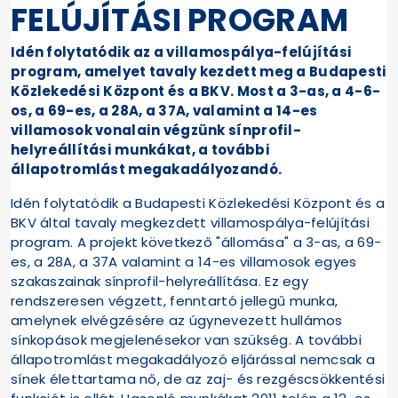
FELÚJÍTÁSI PROGRAM
Idén folytatódik az a villamospálya-felújítási
program, amelyet tavaly kezdett meg a Budapesti
Közlekedési Központ és a BKV. Most a 3-as, a 4-6-
os, a 69-es, a 28A, a 37A, valamint a 14-es
villamosok vonalain végzünk sínprofil-
helyreállítási munkákat, a további
állapotromlást megakadályozandó.
Idén folytatódik a Budapesti Közlekedési Központ és a
BKV által tavaly megkezdett villamospálya-felújítási
program. A projekt következő "állomása" a 3-as, a 69-
es, a 28A, a 37A valamint a 14-es villamosok egyes
szakaszainak sínprofil-helyreállítása. Ez egy
rendszeresen végzett, fenntartó jellegű munka,
amelynek elvégzésére az úgynevezett hullámos
sínkopások megjelenésekor van szükség. A további
állapotromlást megakadályozó eljárással nemcsak a
sínek élettartama nő, de az zaj- és rezgéscsökkentési