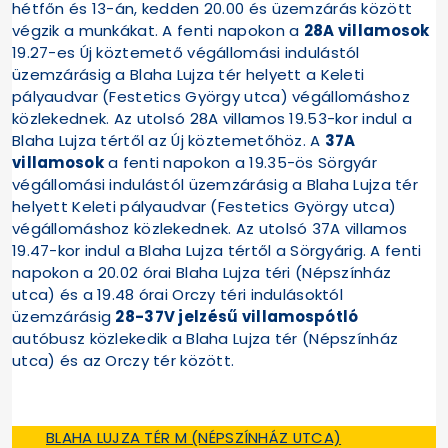
hétfőn és 13-án, kedden 20.00 és üzemzárás között
végzik a munkákat. A fenti napokon a
28A villamosok
19.27-es Új köztemető végállomási indulástól
üzemzárásig a Blaha Lujza tér helyett a Keleti
pályaudvar (Festetics György utca) végállomáshoz
közlekednek. Az utolsó 28A villamos 19.53-kor indul a
Blaha Lujza tértől az Új köztemetőhöz. A
37A
villamosok
a fenti napokon a 19.35-ös Sörgyár
végállomási indulástól üzemzárásig a Blaha Lujza tér
helyett Keleti pályaudvar (Festetics György utca)
végállomáshoz közlekednek. Az utolsó 37A villamos
19.47-kor indul a Blaha Lujza tértől a Sörgyárig. A fenti
napokon a 20.02 órai Blaha Lujza téri (Népszínház
utca) és a 19.48 órai Orczy téri indulásoktól
üzemzárásig
28-37V jelzésű villamospótló
autóbusz közlekedik a Blaha Lujza tér (Népszínház
utca) és az Orczy tér között.
BLAHA LUJZA TÉR M (NÉPSZÍNHÁZ UTCA)