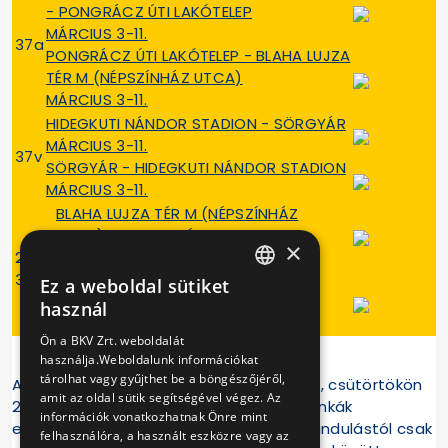
- PONGRÁCZ ÚTI LAKÓTELEP
MÁRCIUS 3-11.
37a
PONGRÁCZ ÚTI LAKÓTELEP - BLAHA LUJZA
TÉR M (NÉPSZÍNHÁZ UTCA)
MÁRCIUS 3-11.
HIDEGKUTI NÁNDOR STADION - SÖRGYÁR
MÁRCIUS 3-11.
37v
SÖRGYÁR - HIDEGKUTI NÁNDOR STADION
MÁRCIUS 3-11.
BLAHA LUJZA TÉR M (NÉPSZÍNHÁZ
UTCA) - ORCZY TÉR
×
28-
MÁRCIUS 7-13.
37v
ORCZY TÉR - BLAHA LUJZA TÉR M
Ez a weboldal sütiket
HUNGARIAN
(NÉPSZÍNHÁZ UTCA)
használ
MÁRCIUS 7-13.
ENGLISH
Ön a BKV Zrt. weboldalát
használja.Weboldalunk információkat
tárolhat vagy gyűjthet be a böngészőjéről,
A
14-es villamos
vonalán március 8-án, csütörtökön
amit az oldal sütik segítségével végez. Az
22.00 órától üzemzárásig kerül sor a munkák
információk vonatkozhatnak Önre mint
elvégzésére, ezért a 21.24-es Lehel téri indulástól csak
felhasználóra, a használt eszközre vagy az