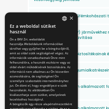
Vas-, nehéz- és könnyűfémkohászati t
×
Ez a weboldal sütiket
HUNGARIAN
használ
Vaskerekes (Metró, HÉV) járművekhez 
ENGLISH
az egyes alkatrészek javítása
Ön a BKV Zrt. weboldalát
használja.Weboldalunk információkat
tárolhat vagy gyűjthet be a böngészőjéről,
amit az oldal sütik segítségével végez. Az
Vaskerekes járművek biztosítékainak é
információk vonatkozhatnak Önre mint
felhasználóra, a használt eszközre vagy az
oldal elvárt működésének biztosítására. Az
Vaskerekes járművek gumialkatrészein
információ nem alkalmas az Ön közvetlen
azonosítására, de segítségével Ön
személyre szabottabb internetélményhez
jut. Ön dönti el, hogy engedélyezi-e sütik
Vaskerekes járműveken alkalmazott fo
használatát. Az alábbiakban Ön
javítása
kiválaszthatja azon sütiket, amelyeknek
kezeléséhez hozzájárul.
A böngészők egy része alapértelmezettként
Vaskerekes járműveken alkalmazott ko
automatikusan elfogadja a sütiket, de ez a