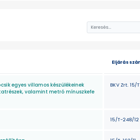
Eljárás sz
csik egyes villamos készülékeinek
BKV Zrt. 15/
katrészek, valamint metró mínuszkefe
15/T-248/12