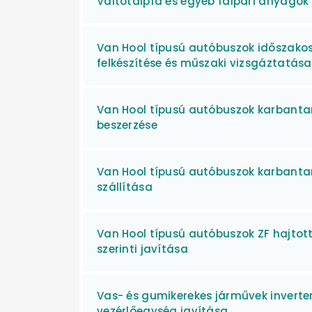
Váltótalpfa és egyéb faipari anyagok 
Van Hool típusú autóbuszok időszakos
felkészítése és műszaki vizsgáztatása
Van Hool típusú autóbuszok karbanta
beszerzése
Van Hool típusú autóbuszok karbanta
szállítása
Van Hool típusú autóbuszok ZF hajtott 
szerinti javítása
Vas- és gumikerekes járművek inverter
vezérlőegység javítása