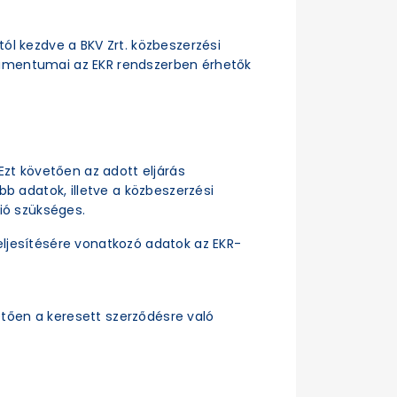
ttól kezdve a BKV Zrt. közbeszerzési
dokumentumai az EKR rendszerben érhetők
Ezt követően az adott eljárás
b adatok, illetve a közbeszerzési
ió szükséges.
ljesítésére vonatkozó adatok az EKR-
tően a keresett szerződésre való