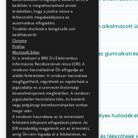
szállítása és javítása
beállítás is megváltoztatható annak
érdekében, hogy a jövőre nézve a
felhasználó megakadályozza az
automatikus elfogadást.
Vaskerekes járműveken alkalmazott ülé
További részletek a böngészők süti
szállítása
beállításairól:
Chrome
Firefox
Microsoft Edge
Vaskerekes járművekhez gumialkatrész
Ez a rendszer a BKV Zrt Elektronikus
Információs Rendszerének része (EIR). A
rendszer használatával Ön elfogadja az
Vasúti sínek szállítása
alábbi feltételeket: A rendszer használata
megfigyelhető, rögzithető es naplózható a
jogszabályi es a szervezet biztonsági
követelményeinek megfelelően. A rendszer
Védőitalok szállítása
jogosulatlan használata tilos, és büntető
vagy polgárjogi következményeket vonhat
maga után.
Veszélyes és nem veszélyes hulladék el
A rendszer használata az itt ismertetett
feltételek kifejezett elfogadását jelenti. Az
EIR mindaddig megjeleníti ezt az értesitést,
amig Ön nem fogadja el a feltételeket, es
Vezetői fékezőszelepek és fékezőfejek