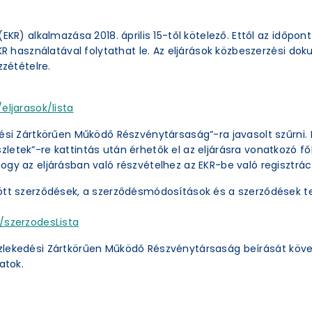
EKR) alkalmazása 2018. április 15-től kötelező. Ettől az időpon
EKR használatával folytathat le. Az eljárások közbeszerzési 
zzétételre.
eljarasok/lista
ési Zártkörűen Működő Részvénytársaság”-ra javasolt szűrni. 
etek”-re kattintás után érhetők el az eljárásra vonatkozó főb
ogy az eljárásban való részvételhez az EKR-be való regisztrác
ött szerződések, a szerződésmódosítások és a szerződések te
/szerzodesLista
zlekedési Zártkörűen Működő Részvénytársaság beírását köve
atok.