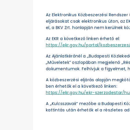
Az Elektronikus Közbeszerzési Rendszer (
eljárásokat csak elektronikus úton, az 
el, a BKV Zrt. honlapján nem kerülnek kö
Az EKR a következő linken érhető el:
https://ekr.gov.hu/portal/kozbeszerzes/
Az Ajánlatkérőnél a „Budapesti Közleked
„Műveletek” oszlopában megjelenő „Részl
dokumentumok. Felhívjuk a figyelmet, h
A közbeszerzési eljárás alapján megköt
ben érhetők el a következő linken:
https://ekr.gov.hu/ekr-szerzodestar/hu
A „
Kulcsszavak
” mezőbe a Budapesti Kö
kattintás után érhetők el a részletes ad