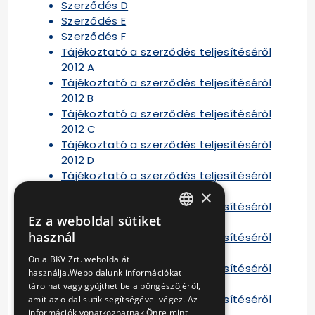
Szerződés D
Szerződés E
Szerződés F
Tájékoztató a szerződés teljesítéséről
2012 A
Tájékoztató a szerződés teljesítéséről
2012 B
Tájékoztató a szerződés teljesítéséről
2012 C
Tájékoztató a szerződés teljesítéséről
2012 D
Tájékoztató a szerződés teljesítéséről
2012 E
×
Tájékoztató a szerződés teljesítéséről
Ez a weboldal sütiket
2012 F
HUNGARIAN
használ
Tájékoztató a szerződés teljesítéséről
ENGLISH
2013 A
Ön a BKV Zrt. weboldalát
Tájékoztató a szerződés teljesítéséről
használja.Weboldalunk információkat
2013 B
tárolhat vagy gyűjthet be a böngészőjéről,
Tájékoztató a szerződés teljesítéséről
amit az oldal sütik segítségével végez. Az
információk vonatkozhatnak Önre mint
2013 C