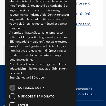
alábbi feltételeket: A rendszer használata
Tájékoztató a szerződés teljesítéséről
megfigyelhető, rögzithető es naplózható a
2015 D
jogszabályi es a szervezet biztonsági
Tájékoztató a szerződés teljesítéséről
követelményeinek megfelelően. A rendszer
2015 E
jogosulatlan használata tilos, és büntető
Tájékoztató a szerződés teljesítéséről
vagy polgárjogi következményeket vonhat
maga után.
2015 F
A rendszer használata az itt ismertetett
feltételek kifejezett elfogadását jelenti. Az
EIR mindaddig megjeleníti ezt az értesitést,
amig Ön nem fogadja el a feltételeket, es
nem hajt végre egyértelmű lépést vagy a
rendszer további használatához vagy a
bejelentkezéshez.
A sütik kezelésével összefüggő részletes
adatvédelmi tájékoztatás az alábbi linken
érhető el.
Süti tájékoztató
Bővebben
© Copyright 2026 BKV Zrt.
KÖTELEZŐ SÜTIK
Impresszum
Jogi nyilatkozat
Technikai információk
Adatvédelmi politika és tájékoztatások
ÁSZF
Oldaltérkép
MŰKÖDÉST TÁMOGATÓ
EGYÉB