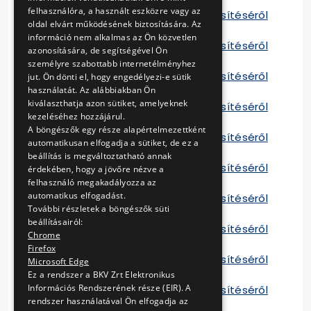
felhasználóra, a használt eszközre vagy az
Tájékoztató a szerződés teljesítéséről
oldal elvárt működésének biztosítására. Az
2013 D
információ nem alkalmas az Ön közvetlen
Tájékoztató a szerződés teljesítéséről
azonosítására, de segítségével Ön
2013 E
személyre szabottabb internetélményhez
Tájékoztató a szerződés teljesítéséről
jut. Ön dönti el, hogy engedélyezi-e sütik
2013 F
használatát. Az alábbiakban Ön
kiválaszthatja azon sütiket, amelyeknek
Tájékoztató a szerződés teljesítéséről
kezeléséhez hozzájárul.
2014 A
A böngészők egy része alapértelmezettként
Tájékoztató a szerződés teljesítéséről
automatikusan elfogadja a sütiket, de ez a
2014 B
beállítás is megváltoztatható annak
Tájékoztató a szerződés teljesítéséről
érdekében, hogy a jövőre nézve a
2014 E
felhasználó megakadályozza az
automatikus elfogadást.
Tájékoztató a szerződés teljesítéséről
További részletek a böngészők süti
2014 F
beállításairól:
Tájékoztató a szerződés teljesítéséről
Chrome
2015 A
Firefox
Tájékoztató a szerződés teljesítéséről
Microsoft Edge
2015 B
Ez a rendszer a BKV Zrt Elektronikus
Információs Rendszerének része (EIR). A
Tájékoztató a szerződés teljesítéséről
rendszer használatával Ön elfogadja az
2015 C