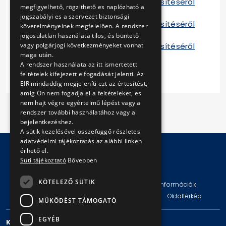
Tájékoztató a szerződés teljesítéséről
megfigyelhető, rögzithető es naplózható a
A 2014
jogszabályi es a szervezet biztonsági
Tájékoztató a szerződés teljesítéséről
követelményeinek megfelelően. A rendszer
B 2014
jogosulatlan használata tilos, és büntető
Tájékoztató a szerződés teljesítéséről
vagy polgárjogi következményeket vonhat
maga után.
C 2014
A rendszer használata az itt ismertetett
feltételek kifejezett elfogadását jelenti. Az
EIR mindaddig megjeleníti ezt az értesitést,
amig Ön nem fogadja el a feltételeket, es
nem hajt végre egyértelmű lépést vagy a
rendszer további használatához vagy a
bejelentkezéshez.
A sütik kezelésével összefüggő részletes
adatvédelmi tájékoztatás az alábbi linken
érhető el.
Süti tájékoztató
Bővebben
© Copyright 2026 BKV Zrt.
KÖTELEZŐ SÜTIK
Impresszum
Jogi nyilatkozat
Technikai információk
Adatvédelmi politika és tájékoztatások
ÁSZF
Oldaltérkép
MŰKÖDÉST TÁMOGATÓ
EGYÉB
KAPCSOLAT