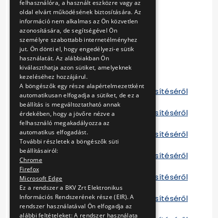
felhasználóra, a használt eszközre vagy az
Mellékletek
oldal elvárt működésének biztosítására. Az
Részenkénti táblázatok
információ nem alkalmas az Ön közvetlen
azonosítására, de segítségével Ön
Szerződés B
személyre szabottabb internetélményhez
Szerződés C
jut. Ön dönti el, hogy engedélyezi-e sütik
Szerződés D
használatát. Az alábbiakban Ön
kiválaszthatja azon sütiket, amelyeknek
Szerződés E
kezeléséhez hozzájárul.
Szerződés F
A böngészők egy része alapértelmezettként
Tájékoztató a szerződés teljesítéséről
automatikusan elfogadja a sütiket, de ez a
A 2013
beállítás is megváltoztatható annak
Tájékoztató a szerződés teljesítéséről
érdekében, hogy a jövőre nézve a
B 2013
felhasználó megakadályozza az
automatikus elfogadást.
Tájékoztató a szerződés teljesítéséről
További részletek a böngészők süti
C 2013
beállításairól:
Tájékoztató a szerződés teljesítéséről
Chrome
D 2013
Firefox
Tájékoztató a szerződés teljesítéséről
Microsoft Edge
E 2013
Ez a rendszer a BKV Zrt Elektronikus
Információs Rendszerének része (EIR). A
Tájékoztató a szerződés teljesítéséről
rendszer használatával Ön elfogadja az
F 2013
alábbi feltételeket: A rendszer használata