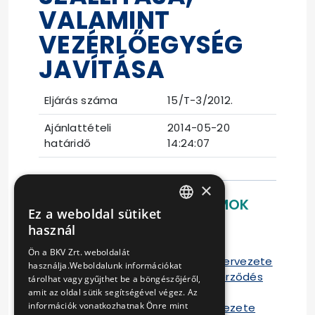
VALAMINT
VEZÉRLŐEGYSÉG
JAVÍTÁSA
Eljárás száma
15/T-3/2012.
Ajánlattételi
2014-05-20
határidő
14:24:07
×
LETÖLTHETŐ DOKUMENTUMOK
Ez a weboldal sütiket
HUNGARIAN
használ
Ajánlati felhívás
ENGLISH
Ajánlati dokumentáció
Ön a BKV Zrt. weboldalát
Vállalkozási Keretszerződés-tervezete
használja.Weboldalunk információkat
Vállalkozási Szállítási Keretszerződés
tárolhat vagy gyűjthet be a böngészőjéről,
tervezete
amit az oldal sütik segítségével végez. Az
információk vonatkozhatnak Önre mint
Szállítási Keretszerződés tervezete