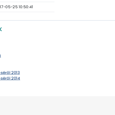
17-05-25 10:50:41
K
i
séről 2013
séről 2014