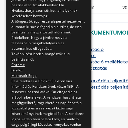
használatát. Az alábbiakban Ön
Ajánlattételi határidő
20
kiválaszthatja azon sütiket, amelyeknek
kezeléséhez hozzájárul.
A böngészők egy része alapértelmezettként
automatikusan elfogadja a sütiket, de ez a
LETÖLTHETŐ DOKUMENTUMO
beállítás is megváltoztatható annak
érdekében, hogy a jövőre nézve a
Ajánlati felhívás
felhasználó megakadályozza az
automatikus elfogadást.
Ajánlati dokumentáció
További részletek a böngészők süti
Szerződéstervezet
beállításairól:
Ajánlati dokumentáció melléklete
Chrome
Kiegészítő tájékoztatás
Firefox
Szerződés
Microsoft Edge
Tájékoztató a szerződés teljesíté
Ez a rendszer a BKV Zrt Elektronikus
Információs Rendszerének része (EIR). A
Tájékoztató a szerződés teljesíté
rendszer használatával Ön elfogadja az
alábbi feltételeket: A rendszer használata
megfigyelhető, rögzithető es naplózható a
jogszabályi es a szervezet biztonsági
követelményeinek megfelelően. A rendszer
jogosulatlan használata tilos, és büntető
vagy polgárjogi következményeket vonhat