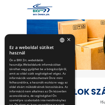
×
Ez a weboldal sütiket
HUNGARIAN
használ
ENGLISH
Ön a BKV Zrt. weboldalát
használja.Weboldalunk információkat
tárolhat vagy gyűjthet be a böngészőjéről,
amit az oldal sütik segítségével végez. Az
információk vonatkozhatnak Önre mint
felhasználóra, a használt eszközre vagy az
oldal elvárt működésének biztosítására. Az
VÉDŐITALOK SZ
információ nem alkalmas az Ön közvetlen
azonosítására, de segítségével Ön
személyre szabottabb internetélményhez
Eljárás száma
15
jut. Ön dönti el, hogy engedélyezi-e sütik