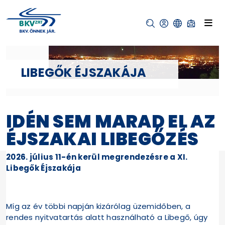
LIBEGŐK ÉJSZAKÁJA
IDÉN SEM MARAD EL AZ
ÉJSZAKAI LIBEGŐZÉS
2026. július 11-én kerül megrendezésre a XI.
Libegők Éjszakája
Míg az év többi napján kizárólag üzemidőben, a
rendes nyitvatartás alatt használható a Libegő, úgy