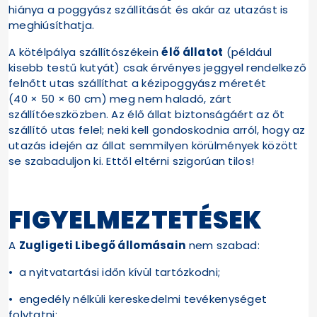
hiánya a poggyász szállítását és akár az utazást is
meghiúsíthatja.
A kötélpálya szállítószékein
élő állatot
(például
kisebb testű kutyát) csak érvényes jeggyel rendelkező
felnőtt utas szállíthat a kézipoggyász méretét
(40 × 50 × 60 cm) meg nem haladó, zárt
szállítóeszközben. Az élő állat biztonságáért az őt
szállító utas felel; neki kell gondoskodnia arról, hogy az
utazás idején az állat semmilyen körülmények között
se szabaduljon ki. Ettől eltérni szigorúan tilos!
FIGYELMEZTETÉSEK
A
Zugligeti Libegő állomásain
nem szabad:
• a nyitvatartási időn kívül tartózkodni;
• engedély nélküli kereskedelmi tevékenységet
folytatni;