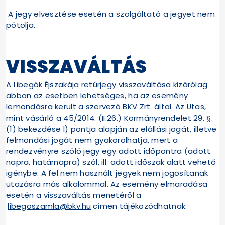
A jegy elvesztése esetén a szolgáltató a jegyet nem
pótolja.
VISSZAVÁLTÁS
A Libegők Éjszakája retúrjegy visszaváltása kizárólag
abban az esetben lehetséges, ha az esemény
lemondásra került a szervező BKV Zrt. által. Az Utas,
mint vásárló a 45/2014. (II.26.) Kormányrendelet 29. §.
(1) bekezdése l) pontja alapján az elállási jogát, illetve
felmondási jogát nem gyakorolhatja, mert a
rendezvényre szóló jegy egy adott időpontra (adott
napra, határnapra) szól, ill. adott időszak alatt vehető
igénybe. A fel nem használt jegyek nem jogosítanak
utazásra más alkalommal. Az esemény elmaradása
esetén a visszaváltás menetéről a
libegoszamla@bkv.hu
címen tájékozódhatnak.