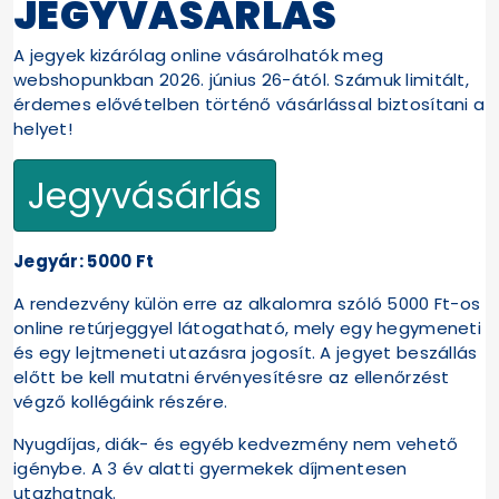
JEGYVÁSÁRLÁS
A jegyek kizárólag online vásárolhatók meg
webshopunkban 2026. június 26-ától. Számuk limitált,
érdemes elővételben történő vásárlással biztosítani a
helyet!
Jegyvásárlás
Jegyár: 5000 Ft
A rendezvény külön erre az alkalomra szóló 5000 Ft-os
online retúrjeggyel látogatható, mely egy hegymeneti
és egy lejtmeneti utazásra jogosít. A jegyet beszállás
előtt be kell mutatni érvényesítésre az ellenőrzést
végző kollégáink részére.
Nyugdíjas, diák- és egyéb kedvezmény nem vehető
igénybe. A 3 év alatti gyermekek díjmentesen
utazhatnak.