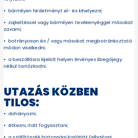
• bármilyen hirdetményt el- és kihelyezni;
• zajkeltéssel vagy bármilyen tevékenyéggel másokat
zavarni;
• botrányosan és / vagy másokat megbotránkoztató
módon viselkedni;
• a beszállásra kijelölt helyen érvényes libegőjegy
nélkül tartózkodni.
UTAZÁS KÖZBEN
TILOS:
• dohányozni;
• étkezni, italt fogyasztani;
• a szállítószék biztonsági korlátját felhajtani;