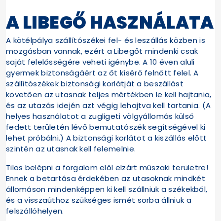
A LIBEGŐ HASZNÁLATA
A kötélpálya szállítószékei fel- és leszállás közben is
mozgásban vannak, ezért a Libegőt mindenki csak
saját felelősségére veheti igénybe. A 10 éven aluli
gyermek biztonságáért az őt kísérő felnőtt felel. A
szállítószékek biztonsági korlátját a beszállást
követően az utasnak teljes mértékben le kell hajtania,
és az utazás idején azt végig lehajtva kell tartania. (A
helyes használatot a zugligeti völgyállomás külső
fedett területén lévő bemutatószék segítségével ki
lehet próbálni.) A biztonsági korlátot a kiszállás előtt
szintén az utasnak kell felemelnie.
Tilos belépni a forgalom elől elzárt műszaki területre!
Ennek a betartása érdekében az utasoknak mindkét
állomáson mindenképpen ki kell szállniuk a székekből,
és a visszaúthoz szükséges ismét sorba állniuk a
felszállóhelyen.