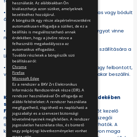
felnőtt kísérő nélkül;
használatát. Az alábbiakban Ön
kiválaszthatja azon sütiket, amelyeknek
• a mozgásában erősen korlátozott, ittas vagy bódult
kezeléséhez hozzájárul.
állapotban lévő személy;
A böngészők egy része alapértelmezettként
automatikusan elfogadja a sütiket, de ez a
• aki kézipoggyásznak nem minősülő tárgyat vinne
beállítás is megváltoztatható annak
magával;
érdekében, hogy a jövőre nézve a
felhasználó megakadályozza az
• aki nem alkalmas kézipoggyászának a szállítására a
automatikus elfogadást.
Libegő kezelőinek megítélése szerint;
További részletek a böngészők süti
beállításairól:
• aki jégkrémmel, fagylalttal, poharas vagy felbontott,
Chrome
Firefox
vissza nem zárható dobozos itallal stb. akar beszállni.
Microsoft Edge
Ez a rendszer a BKV Zrt Elektronikus
Információs Rendszerének része (EIR). A
rendszer használatával Ön elfogadja az
Kérjük, hogy a biztonságos utazás érdekében
alábbi feltételeket: A rendszer használata
szíveskedjen betartani az UTAZÁSI
megfigyelhető, rögzithető es naplózható a
FELTÉTELEKET,
valamint követni a Libegőt kezelő
jogszabályi es a szervezet biztonsági
munkatársak kéréseit. A feltételek megszegői
követelményeinek megfelelően. A rendszer
szélsőséges esetben az utazásból kizárhatók. A
jogosulatlan használata tilos, és büntető
károkozás mindenkor hatósági eljárást von maga
vagy polgárjogi következményeket vonhat
maga után.