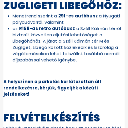
ZUGLIGETI LIBEGŐHÖZ:
Menetrend szerint a
291-es autóbusz
a Nyugati
pályaudvarról, valamint
az
R158-as retro autóbusz
a Széll Kálmán térről
biztosít közvetlen eljutási lehetőséget a
Libegőhőhöz. A járat a Széll Kálmán tér M és
Zugliget, Libegő között közlekedik és kizárólag a
végállomásokon lehet felszállni, továbbá normál
díjszabással vehető igénybe.
A helyszínen a parkolás korlátozottan áll
rendelkezésre, kérjük, figyeljék a közúti
jelzéseket!
FELVÉTELKÉSZÍTÉS