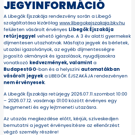
JEGYINFORMÁCIÓ
A Libegők Éjszakája rendezvény során a Libegő
szolgáltatása kizárólag
www.libegokejszakaja.bkv.hu
felületen vásárolt érvényes
Libegők Éjszakája
retúrjeggyel
vehető igénybe. A 3 év alatti gyermekek
díjmentesen utazhatnak. Másfajta jegyek és bérletek,
utazási igazolványok, az egyéb díjmentességre
jogosító okmányok és igazolások, nyugdíjasokra
vonatkozó
kedvezmények, valamint
a
BudapestGO
-ban és a helyszíni
automatákban
vásárolt
jegyek
a LIBEGŐK ÉJSZAKÁJA rendezvényen
nem érvényesek
.
A Libegők Éjszakája retúrjegy 2026.07.11.szombat 10:00
– 2026.07.12. vasárnap 01:00 között érvényes egy
hegymeneti és egy lejtmeneti utazásra.
Az utazás megkezdése előtt, kérjük, szíveskedjen
bemutatni a jegyet érvényesítésre az ellenőrzést
végző személy részére!