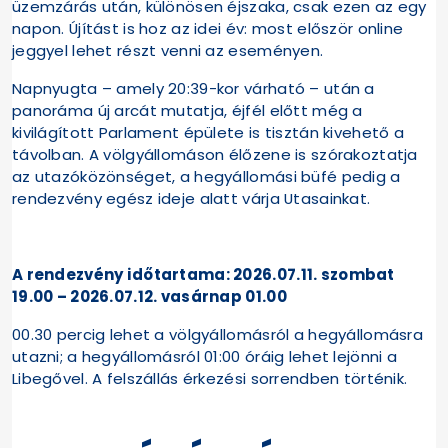
üzemzárás után, különösen éjszaka, csak ezen az egy
napon. Újítást is hoz az idei év: most először online
jeggyel lehet részt venni az eseményen.
Napnyugta – amely 20:39-kor várható – után a
panoráma új arcát mutatja, éjfél előtt még a
kivilágított Parlament épülete is tisztán kivehető a
távolban. A völgyállomáson élőzene is szórakoztatja
az utazóközönséget, a hegyállomási büfé pedig a
rendezvény egész ideje alatt várja Utasainkat.
A rendezvény időtartama: 2026.07.11. szombat
19.00 – 2026.07.12. vasárnap 01.00
00.30 percig lehet a völgyállomásról a hegyállomásra
utazni; a hegyállomásról 01:00 óráig lehet lejönni a
Libegővel. A felszállás érkezési sorrendben történik.