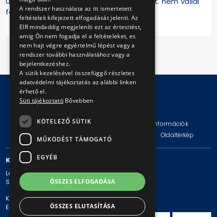
után. Ennek következményeiért a BKV Zrt. nem vállal
A rendszer használata az itt ismertetett
felelősséget.
feltételek kifejezett elfogadását jelenti. Az
EIR mindaddig megjeleníti ezt az értesitést,
amig Ön nem fogadja el a feltételeket, es
nem hajt végre egyértelmű lépést vagy a
rendszer további használatához vagy a
bejelentkezéshez.
A sütik kezelésével összefüggő részletes
adatvédelmi tájékoztatás az alábbi linken
érhető el.
Süti tájékoztató
Bővebben
© Copyright 2026 BKV Zrt.
KÖTELEZŐ SÜTIK
Impresszum
Jogi nyilatkozat
Technikai információk
Adatvédelmi politika és tájékoztatások
ÁSZF
Oldaltérkép
MŰKÖDÉST TÁMOGATÓ
EGYÉB
KAPCSOLAT
Levelezési cím: 1980 Budapest, Pf. 11.
ÖSSZES ELFOGADÁSA
Székhely: 1980 Budapest, Akácfa u. 15.
Központi telefonszám: + 36 1 461-65-00
ÖSSZES ELUTASÍTÁSA
E-mail cím: bkv@bkv.hu