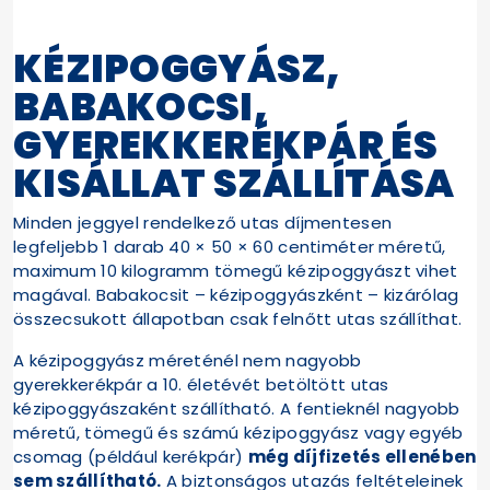
KÉZIPOGGYÁSZ,
BABAKOCSI,
GYEREKKERÉKPÁR ÉS
KISÁLLAT SZÁLLÍTÁSA
Minden jeggyel rendelkező utas díjmentesen
legfeljebb 1 darab 40 × 50 × 60 centiméter méretű,
maximum 10 kilogramm tömegű kézipoggyászt vihet
magával. Babakocsit – kézipoggyászként – kizárólag
összecsukott állapotban csak felnőtt utas szállíthat.
A kézipoggyász méreténél nem nagyobb
gyerekkerékpár a 10. életévét betöltött utas
kézipoggyászaként szállítható. A fentieknél nagyobb
méretű, tömegű és számú kézipoggyász vagy egyéb
csomag (például kerékpár)
még díjfizetés ellenében
sem szállítható.
A biztonságos utazás feltételeinek