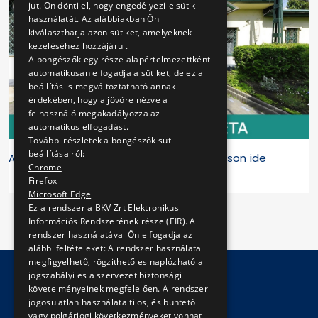
jut. Ön dönti el, hogy engedélyezi-e sütik
használatát. Az alábbiakban Ön
kiválaszthatja azon sütiket, amelyeknek
kezeléséhez hozzájárul.
A böngészők egy része alapértelmezettként
automatikusan elfogadja a sütiket, de ez a
beállítás is megváltoztatható annak
érdekében, hogy a jövőre nézve a
felhasználó megakadályozza az
automatikus elfogadást.
További részletek a böngészők süti
beállításairól:
A virtuális túra megtekintéséhez kattintson ide
Chrome
Firefox
Microsoft Edge
Ez a rendszer a BKV Zrt Elektronikus
Információs Rendszerének része (EIR). A
rendszer használatával Ön elfogadja az
alábbi feltételeket: A rendszer használata
megfigyelhető, rögzithető es naplózható a
jogszabályi es a szervezet biztonsági
követelményeinek megfelelően. A rendszer
© Copyright 2026 BKV Zrt.
jogosulatlan használata tilos, és büntető
vagy polgárjogi következményeket vonhat