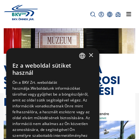
×
VIRTUÁLIS TÚRA A
Ez a weboldal sütiket
HUNGARIAN
használ
SZENTENDREI VÁROSI
ENGLISH
Ön a BKV Zrt. weboldalát
TÖMEGKÖZLEKEDÉSI
használja.Weboldalunk információkat
tárolhat vagy gyűjthet be a böngészőjéről,
MÚZEUMBAN
amit az oldal sütik segítségével végez. Az
információk vonatkozhatnak Önre mint
felhasználóra, a használt eszközre vagy az
oldal elvárt működésének biztosítására. Az
információ nem alkalmas az Ön közvetlen
azonosítására, de segítségével Ön
személyre szabottabb internetélményhez